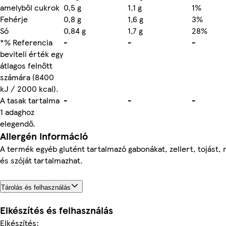
amelyből cukrok
0,5 g
1,1 g
1%
Fehérje
0,8 g
1,6 g
3%
Só
0,84 g
1,7 g
28%
*% Referencia
-
-
-
beviteli érték egy
átlagos felnőtt
számára (8400
kJ / 2000 kcal).
A tasak tartalma
-
-
-
1 adaghoz
elegendő.
Allergén információ
A termék egyéb glutént tartalmazó gabonákat, zellert, tojást,
és szóját tartalmazhat.
Tárolás és felhasználás
Elkészítés és felhasználás
Elkészítés: