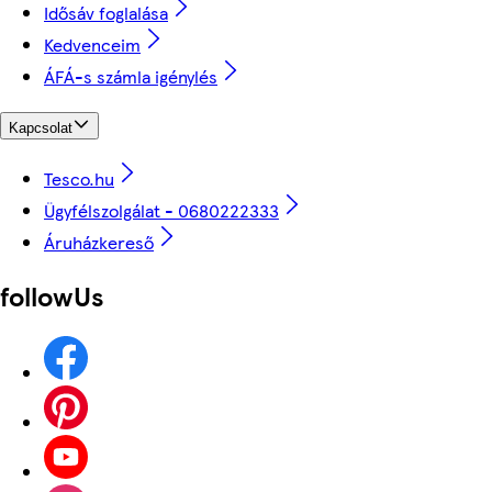
Idősáv foglalása
Kedvenceim
ÁFÁ-s számla igénylés
Kapcsolat
Tesco.hu
Ügyfélszolgálat - 0680222333
Áruházkereső
followUs