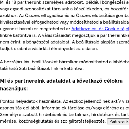
Mi és 18 partnerünk személyes adatokat, például böngészési a
vagy egyedi azonosítókat tárolunk a készülékeden, és hozzáfé
azokhoz. Az Összes elfogadása és az Összes elutasítása gomb
kiválasztásával elfogadhatod vagy módosíthatod a beállításaidat
ugyanezt bármikor megteheted az
Adatkezelési és Cookie tájé
linkre kattintva is. A választásaidat megosztjuk a partnereinkke
nem érinti a böngészési adataidat. A beállításaid alapján szem
tudjuk szabni a vásárlási élményedet az oldalon.
A hozzájárulási beállításokat bármikor módosíthatod a láblécb
található Süti beállítások linkre kattintva.
Mi és partnereink adataidat a következő célokra
használjuk:
Pontos helyadatok használata. Az eszköz jellemzőinek aktív viz
azonosítás céljából. Információk tárolása és/vagy elérése az 
Személyre szabott hirdetések és tartalmak, hirdetések és tar
mérése, közönségkutatás és szolgáltatásfejlesztés.
Partnereink 