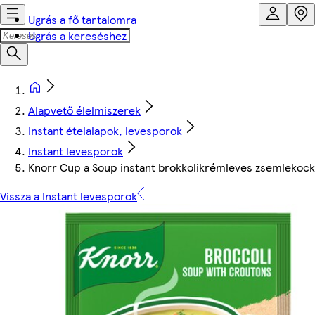
Ugrás a fő tartalomra
Ugrás a kereséshez
Alapvető élelmiszerek
Instant ételalapok, levesporok
Instant levesporok
Knorr Cup a Soup instant brokkolikrémleves zsemlekocká
Vissza a Instant levesporok