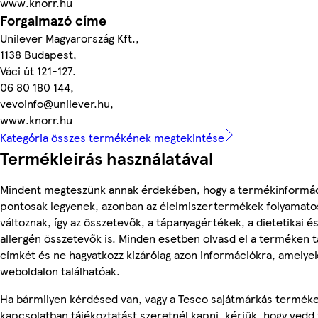
www.knorr.hu
Forgalmazó címe
Unilever Magyarország Kft.,
1138 Budapest,
Váci út 121-127.
06 80 180 144,
vevoinfo@unilever.hu,
www.knorr.hu
Kategória összes termékének megtekintése
Termékleírás használatával
Mindent megteszünk annak érdekében, hogy a termékinformá
pontosak legyenek, azonban az élelmiszertermékek folyamato
változnak, így az összetevők, a tápanyagértékek, a dietetikai é
allergén összetevők is. Minden esetben olvasd el a terméken t
címkét és ne hagyatkozz kizárólag azon információkra, amelye
weboldalon találhatóak.
Ha bármilyen kérdésed van, vagy a Tesco sajátmárkás termék
kapcsolatban tájékoztatást szeretnél kapni, kérjük, hogy vedd 