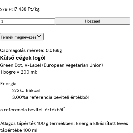
17 438 Ft/kg
279 Ft
Hozzáad
Termék megnevezés
Csomagolás mérete: 0.016kg
Külső cégek logói
Green Dot, V-Label (European Vegetarian Union)
1 bögre = 200 ml:
Energia
273kJ
65kcal
3.00%
a referencia beviteli értékből
*
a referencia beviteli értékből
Átlagos tápérték 100 g termékben: Energia Elkészített leves
tápértéke 100 ml