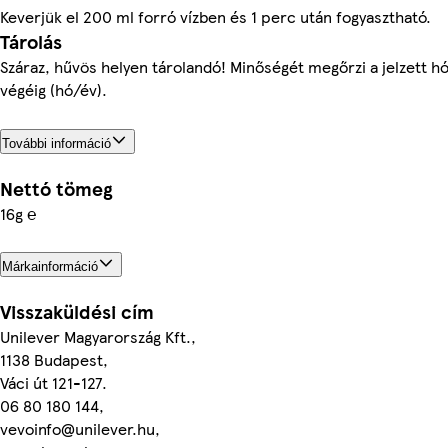
Keverjük el 200 ml forró vízben és 1 perc után fogyasztható.
Tárolás
Száraz, hűvös helyen tárolandó! Minőségét megőrzi a jelzett h
végéig (hó/év).
További információ
Nettó tömeg
16g ℮
Márkainformáció
Visszaküldési cím
Unilever Magyarország Kft.,
1138 Budapest,
Váci út 121-127.
06 80 180 144,
vevoinfo@unilever.hu,