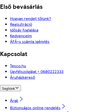
Első bevásárlás
Hogyan rendelj tőlünk?
Regisztráció
Idősáv foglalása
Kedvenceim
ÁFÁ-s számla igénylés
Kapcsolat
Tesco.hu
Ügyfélszolgálat - 0680222333
Áruházkereső
Segítünk
Árak
Biztonságos online rendelés