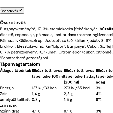
Összetevők
Összetevők
Burgonyakeményítő, 17, 3% zsemlekocka [fehérkenyér (
búzalis
élesztő, repceolaj), pálmaolaj, antioxidáns (rozmaringkivonatok
Pálmazsír, Glükozszirup, Jódozott só (só, kálium-jodát), 8, 6%
brokkoli, Élesztőkivonat, Karfiolpor¹, Burgonya¹, Cukor, Só,
Tej
0, 7% petrezselyem¹, Kurkuma¹, Citromlépor (cukor, citromlé,
¹Fenntartható gazdaságból
Tápanyagtartalom
Átlagos tápérték
Elkészített leves
Elkészített leves
Elkészíte
tápértéke 100 ml
tápértéke 1 adag
tápérték
(200 ml)
adag
Energia
137 kJ/33 kcal
273 kJ/65 kcal
3%
Zsír
1,4 g
2,8 g
4%
amelyből telített
0,8 g
1,5 g
8%
zsírsavak
Szénhidrát
4,1 g
8,1 g
3%