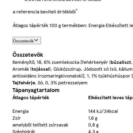
*
a referencia beviteli értékből
Átlagos tápérték 100 g termékben: Energia Elkészített 
Összetevők
Összetevők
Keményítő, 18, 6% zsemlekocka [fehérkenyér (
búzaliszt
,
Aromák (
tojással
), Glükózszirup, Jódozott só (só, káliu
antioxidáns (rozmaringkivonatok)], 1, 1% tyúkhúshúspor 
Tejfehérje
, Só, 0, 3% petrezselyem
Tápanyagtartalom
Átlagos tápérték
Elkészített leves tá
Energia
144 kJ/34kcal
Zsír
1,6 g
amelyből telített zsírsavak
0,8 g
Szénhidrát
4,3 g