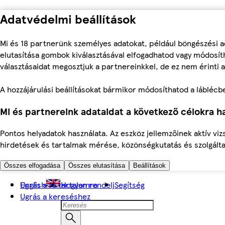
Adatvédelmi beállítások
Mi és 18 partnerünk személyes adatokat, például böngészési a
elutasítása gombok kiválasztásával elfogadhatod vagy módosíth
választásaidat megosztjuk a partnereinkkel, de ez nem érinti a
A hozzájárulási beállításokat bármikor módosíthatod a láblécben 
Mi és partnereink adataidat a következő célokra ha
Pontos helyadatok használata. Az eszköz jellemzőinek aktív viz
hirdetések és tartalmak mérése, közönségkutatás és szolgálta
Összes elfogadása
Összes elutasítása
Beállítások
Ugrás a fő tartalomra
English
Hogyan rendelj
Segítség
Ugrás a kereséshez