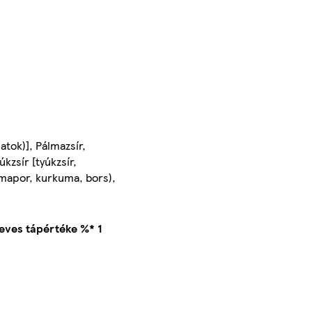
atok)], Pálmazsír,
kzsír [tyúkzsír,
ymapor, kurkuma, bors),
 leves tápértéke %* 1