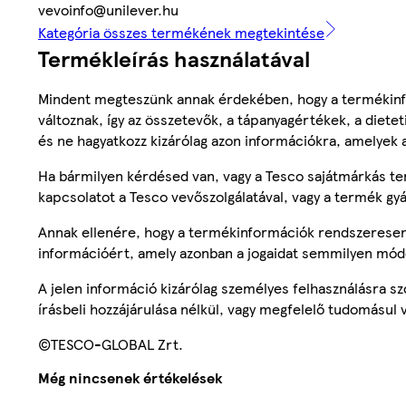
vevoinfo@unilever.hu
Kategória összes termékének megtekintése
Termékleírás használatával
Mindent megteszünk annak érdekében, hogy a termékinf
változnak, így az összetevők, a tápanyagértékek, a diete
és ne hagyatkozz kizárólag azon információkra, amelyek 
Ha bármilyen kérdésed van, vagy a Tesco sajátmárkás ter
kapcsolatot a Tesco vevőszolgálatával, vagy a termék gy
Annak ellenére, hogy a termékinformációk rendszeresen 
információért, amely azonban a jogaidat semmilyen mód
A jelen információ kizárólag személyes felhasználásra 
írásbeli hozzájárulása nélkül, vagy megfelelő tudomásul v
©TESCO-GLOBAL Zrt.
Még nincsenek értékelések