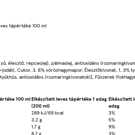
leves tápértéke 100 ml
 só, élesztő, repceolaj), pálmaolaj, antioxidáns (rozmaringkivon
m-jodát), Cukor, 3, 6% vöröshagymapor, Élesztőkivonat, 1, 3% tyú
[tyúkhús, antioxidáns (rozmaringkivonatok)], Fűszerek (fokhag
pértéke 100 ml
Elkészített leves tápértéke 1 adag
Elkészített
(200 ml)
adag
289 kJ/69 kcal
3%
3,2 g
5%
1,7 g
9%
8,7 g
3%