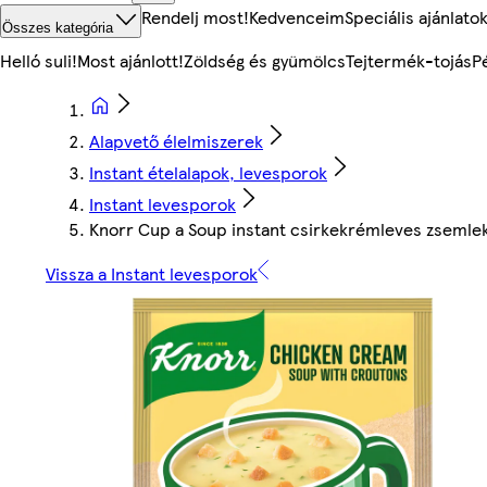
Rendelj most!
Kedvenceim
Speciális ajánlato
Összes kategória
Helló suli!
Most ajánlott!
Zöldség és gyümölcs
Tejtermék-tojás
P
Alapvető élelmiszerek
Instant ételalapok, levesporok
Instant levesporok
Knorr Cup a Soup instant csirkekrémleves zsemlek
Vissza a Instant levesporok