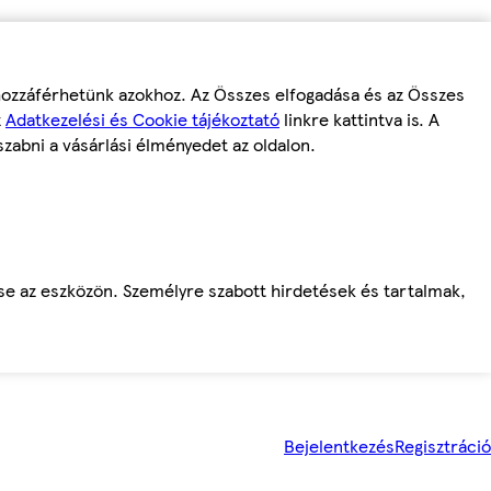
 hozzáférhetünk azokhoz. Az Összes elfogadása és az Összes
z
Adatkezelési és Cookie tájékoztató
linkre kattintva is. A
szabni a vásárlási élményedet az oldalon.
ése az eszközön. Személyre szabott hirdetések és tartalmak,
Bejelentkezés
Regisztráció