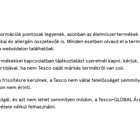
ormációk pontosak legyenek, azonban az élelmiszertermékek
tikai és allergén összetevők is. Minden esetben olvasd el a ter
a weboldalon találhatóak.
mékekkel kapcsolatban tájékoztatást szeretnél kapni, kérjük, 
ártójával, ha nem Tesco saját márkás termékről van szó.
frissítésre kerülnek, a Tesco nem vállal felelősséget semmily
on nem érinti.
szolgál, és azt nem lehet semmilyen módon, a Tesco-GLOBAL Ár
étele nélkül felhasználni.