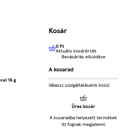
Kosár
0 Ft
Aktuális kosárérték
0 Ft
Aktuális kosárérték
Bevásárlás elküldése
A kosarad
al 16 g
Válassz szolgáltatásaink közül
Üres kosár
A kosaradba helyezett termékek
itt fognak megjelenni