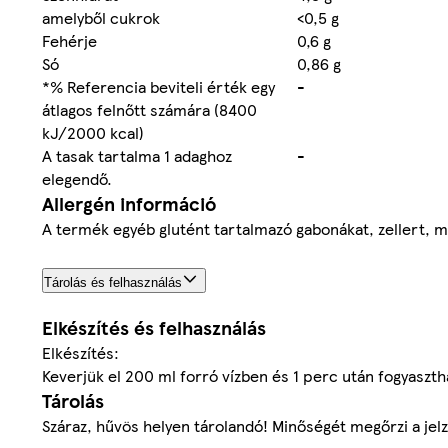
amelyből cukrok
<0,5 g
Fehérje
0,6 g
Só
0,86 g
*% Referencia beviteli érték egy
-
átlagos felnőtt számára (8400
kJ/2000 kcal)
A tasak tartalma 1 adaghoz
-
elegendő.
Allergén információ
A termék egyéb glutént tartalmazó gabonákat, zellert, m
Tárolás és felhasználás
Elkészítés és felhasználás
Elkészítés:
Keverjük el 200 ml forró vízben és 1 perc után fogyaszth
Tárolás
Száraz, hűvös helyen tárolandó! Minőségét megőrzi a jelz