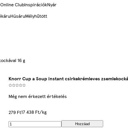
k
Online Club
Inspirációk
Nyár
ékáru
Húsáru
Mélyhűtött
ockával 16 g
Knorr Cup a Soup instant csirkekrémleves zsemlekockáv
Még nem érkezett értékelés
17 438 Ft/kg
279 Ft
Hozzáad