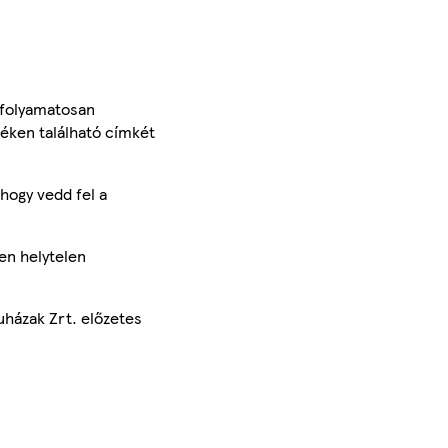
 folyamatosan
méken található címkét
hogy vedd fel a
en helytelen
uházak Zrt. előzetes