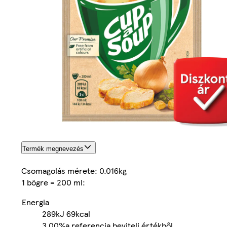
Termék megnevezés
Csomagolás mérete: 0.016kg
1 bögre = 200 ml:
Energia
289kJ
69kcal
3.00%
a referencia beviteli értékből