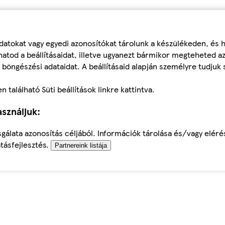
datokat vagy egyedi azonosítókat tárolunk a készülékeden, és
atod a beállításaidat, illetve ugyanezt bármikor megteheted a
 böngészési adataidat. A beállításaid alapján személyre tudjuk 
található Süti beállítások linkre kattintva.
sználjuk:
sgálata azonosítás céljából. Információk tárolása és/vagy elér
tásfejlesztés.
Partnereink listája