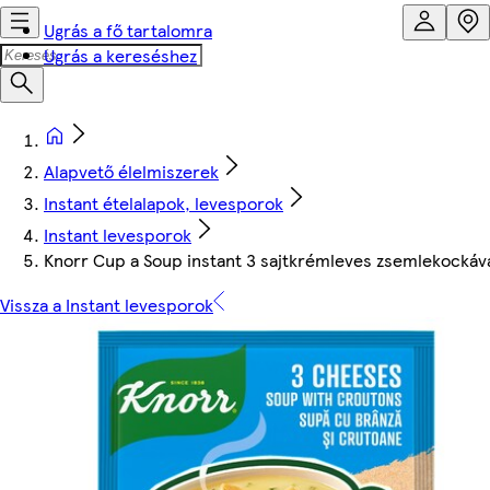
Ugrás a fő tartalomra
Ugrás a kereséshez
Alapvető élelmiszerek
Instant ételalapok, levesporok
Instant levesporok
Knorr Cup a Soup instant 3 sajtkrémleves zsemlekockáva
Vissza a Instant levesporok