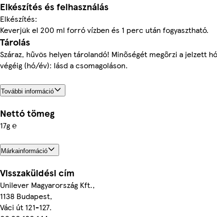
Elkészítés és felhasználás
Elkészítés:
Keverjük el 200 ml forró vízben és 1 perc után fogyasztható.
Tárolás
Száraz, hűvös helyen tárolandó! Minőségét megőrzi a jelzett h
végéig (hó/év): lásd a csomagoláson.
További információ
Nettó tömeg
17g ℮
Márkainformáció
Visszaküldési cím
Unilever Magyarország Kft.,
1138 Budapest,
Váci út 121-127.