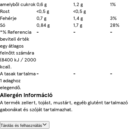
amelyből cukrok
0,6 g
1,2 g
1%
Rost
<0,5 g
<0,5 g
Fehérje
0,7 g
1,4 g
3%
Só
0,84 g
1,7 g
28%
*% Referencia
-
-
-
beviteli érték
egy átlagos
felnőtt számára
(8400 kJ / 2000
kcal).
A tasak tartalma
-
-
-
1 adaghoz
elegendő.
Allergén információ
A termék zellert, tojást, mustárt, egyéb glutént tartalmazó
gabonákat és szóját tartalmazhat.
Tárolás és felhasználás