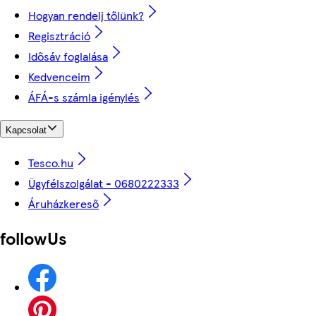
Hogyan rendelj tőlünk?
Regisztráció
Idősáv foglalása
Kedvenceim
ÁFÁ-s számla igénylés
Kapcsolat
Tesco.hu
Ügyfélszolgálat - 0680222333
Áruházkereső
followUs