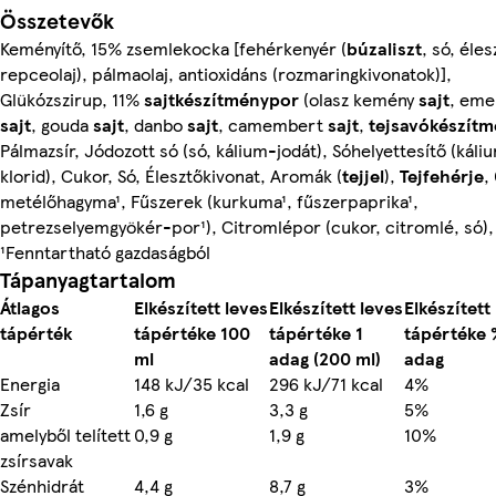
Összetevők
Keményítő, 15% zsemlekocka [fehérkenyér (
búzaliszt
, só, éles
repceolaj), pálmaolaj, antioxidáns (rozmaringkivonatok)],
Glükózszirup, 11%
sajtkészítménypor
(olasz kemény
sajt
, eme
sajt
, gouda
sajt
, danbo
sajt
, camembert
sajt
,
tejsavókészít
Pálmazsír, Jódozott só (só, kálium-jodát), Sóhelyettesítő (káli
klorid), Cukor, Só, Élesztőkivonat, Aromák (
tejjel
),
Tejfehérje
,
metélőhagyma¹, Fűszerek (kurkuma¹, fűszerpaprika¹,
petrezselyemgyökér-por¹), Citromlépor (cukor, citromlé, só),
¹Fenntartható gazdaságból
Tápanyagtartalom
Átlagos
Elkészített leves
Elkészített leves
Elkészített
tápérték
tápértéke 100
tápértéke 1
tápértéke 
ml
adag (200 ml)
adag
Energia
148 kJ/35 kcal
296 kJ/71 kcal
4%
Zsír
1,6 g
3,3 g
5%
amelyből telített
0,9 g
1,9 g
10%
zsírsavak
Szénhidrát
4,4 g
8,7 g
3%