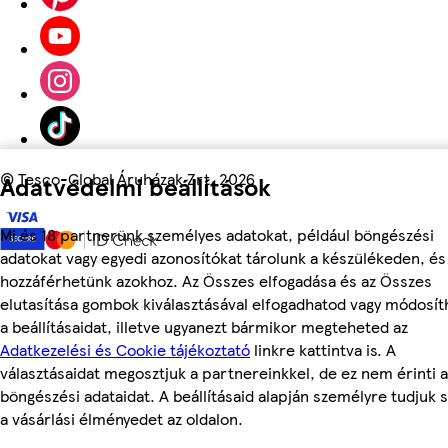
©
Tesco-Global Áruházak Zrt. 2026
Adatvédelmi beállítások
Mi és 18 partnerünk személyes adatokat, például böngészési
adatokat vagy egyedi azonosítókat tárolunk a készülékeden, és
hozzáférhetünk azokhoz. Az Összes elfogadása és az Összes
elutasítása gombok kiválasztásával elfogadhatod vagy módosít
a beállításaidat, illetve ugyanezt bármikor megteheted az
Adatkezelési és Cookie tájékoztató
linkre kattintva is. A
választásaidat megosztjuk a partnereinkkel, de ez nem érinti a
böngészési adataidat. A beállításaid alapján személyre tudjuk 
a vásárlási élményedet az oldalon.