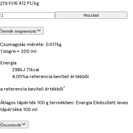
16 412 Ft/kg
279 Ft
Hozzáad
Termék megnevezés
Csomagolás mérete: 0.017kg
1 bögre = 200 ml:
Energia
296kJ
71kcal
4.00%
a referencia beviteli értékből
*
a referencia beviteli értékből
Átlagos tápérték 100 g termékben: Energia Elkészített leves
tápértéke 100 ml
Összetevők