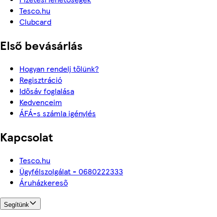
Tesco.hu
Clubcard
Első bevásárlás
Hogyan rendelj tőlünk?
Regisztráció
Idősáv foglalása
Kedvenceim
ÁFÁ-s számla igénylés
Kapcsolat
Tesco.hu
Ügyfélszolgálat - 0680222333
Áruházkereső
Segítünk