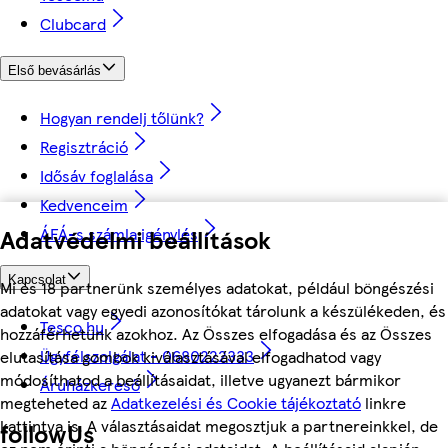
Clubcard
Első bevásárlás
Hogyan rendelj tőlünk?
Regisztráció
Idősáv foglalása
Kedvenceim
ÁFÁ-s számla igénylés
Adatvédelmi beállítások
Kapcsolat
Mi és 18 partnerünk személyes adatokat, például böngészési
adatokat vagy egyedi azonosítókat tárolunk a készülékeden, és
Tesco.hu
hozzáférhetünk azokhoz. Az Összes elfogadása és az Összes
Ügyfélszolgálat - 0680222333
elutasítása gombok kiválasztásával elfogadhatod vagy
módosíthatod a beállításaidat, illetve ugyanezt bármikor
Áruházkereső
megteheted az
Adatkezelési és Cookie tájékoztató
linkre
kattintva is. A választásaidat megosztjuk a partnereinkkel, de
followUs