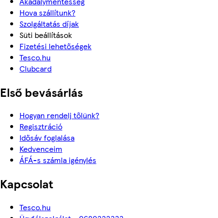
Akadálymentesség
Hova szállítunk?
Szolgáltatás díjak
Süti beállítások
Fizetési lehetőségek
Tesco.hu
Clubcard
Első bevásárlás
Hogyan rendelj tőlünk?
Regisztráció
Idősáv foglalása
Kedvenceim
ÁFÁ-s számla igénylés
Kapcsolat
Tesco.hu