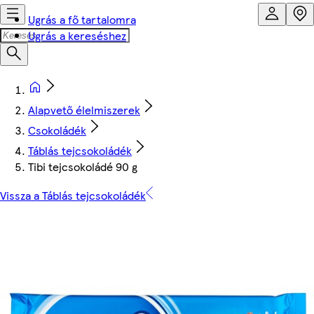
Ugrás a fő tartalomra
Ugrás a kereséshez
Alapvető élelmiszerek
Csokoládék
Táblás tejcsokoládék
Tibi tejcsokoládé 90 g
Vissza a Táblás tejcsokoládék