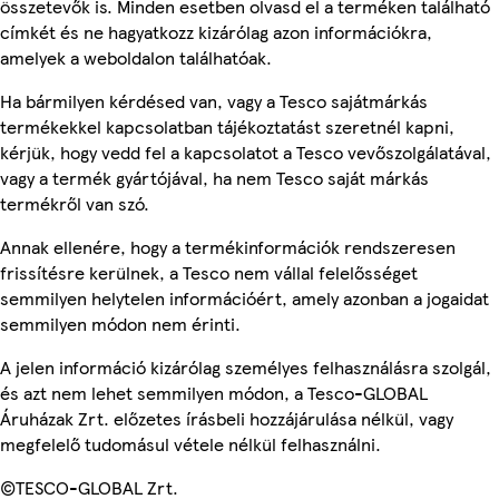
összetevők is. Minden esetben olvasd el a terméken található
címkét és ne hagyatkozz kizárólag azon információkra,
amelyek a weboldalon találhatóak.
Ha bármilyen kérdésed van, vagy a Tesco sajátmárkás
termékekkel kapcsolatban tájékoztatást szeretnél kapni,
kérjük, hogy vedd fel a kapcsolatot a Tesco vevőszolgálatával,
vagy a termék gyártójával, ha nem Tesco saját márkás
termékről van szó.
Annak ellenére, hogy a termékinformációk rendszeresen
frissítésre kerülnek, a Tesco nem vállal felelősséget
semmilyen helytelen információért, amely azonban a jogaidat
semmilyen módon nem érinti.
A jelen információ kizárólag személyes felhasználásra szolgál,
és azt nem lehet semmilyen módon, a Tesco-GLOBAL
Áruházak Zrt. előzetes írásbeli hozzájárulása nélkül, vagy
megfelelő tudomásul vétele nélkül felhasználni.
©TESCO-GLOBAL Zrt.