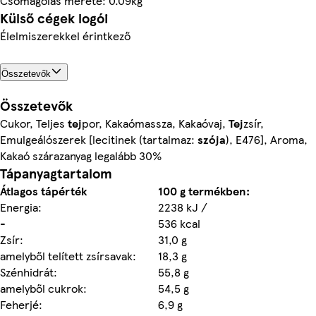
Csomagolás mérete: 0.09kg
Külső cégek logói
Élelmiszerekkel érintkező
Összetevők
Összetevők
Cukor, Teljes
tej
por, Kakaómassza, Kakaóvaj,
Tej
zsír,
Emulgeálószerek [lecitinek (tartalmaz:
szója
), E476], Aroma,
Kakaó szárazanyag legalább 30%
Tápanyagtartalom
Átlagos tápérték
100 g termékben:
Energia:
2238 kJ /
-
536 kcal
Zsír:
31,0 g
amelyből telített zsírsavak:
18,3 g
Szénhidrát:
55,8 g
amelyből cukrok:
54,5 g
Feherjé:
6,9 g