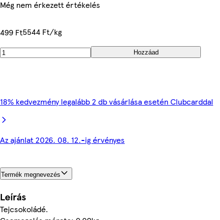
Még nem érkezett értékelés
5544 Ft/kg
499 Ft
Hozzáad
18% kedvezmény legalább 2 db vásárlása esetén Clubcarddal
Az ajánlat 2026. 08. 12.-ig érvényes
Termék megnevezés
Leírás
Tejcsokoládé.