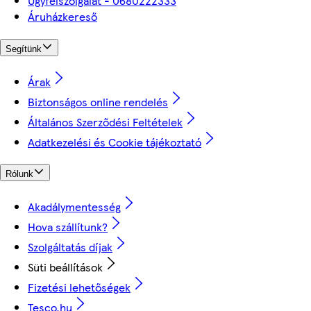
Ügyfélszolgálat - 0680222333
Áruházkereső
Segítünk
Árak
Biztonságos online rendelés
Általános Szerződési Feltételek
Adatkezelési és Cookie tájékoztató
Rólunk
Akadálymentesség
Hova szállítunk?
Szolgáltatás díjak
Süti beállítások
Fizetési lehetőségek
Tesco.hu