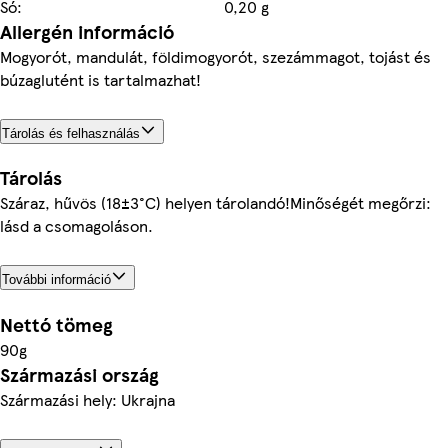
Só:
0,20 g
Allergén információ
Mogyorót, mandulát, földimogyorót, szezámmagot, tojást és
búzaglutént is tartalmazhat!
Tárolás és felhasználás
Tárolás
Száraz, hűvös (18±3°C) helyen tárolandó!Minőségét megőrzi:
lásd a csomagoláson.
További információ
Nettó tömeg
90g
Származási ország
Származási hely: Ukrajna