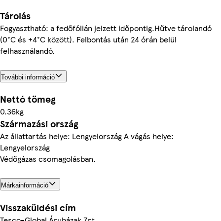
Tárolás
Fogyasztható: a fedőfólián jelzett időpontig.Hűtve tárolandó
(0°C és +4°C között). Felbontás után 24 órán belül
felhasználandó.
További információ
Nettó tömeg
0.36kg
Származási ország
Az állattartás helye: Lengyelország A vágás helye:
Lengyelország
Védőgázas csomagolásban.
Márkainformáció
Visszaküldési cím
Tesco-Global Áruházak Zrt.