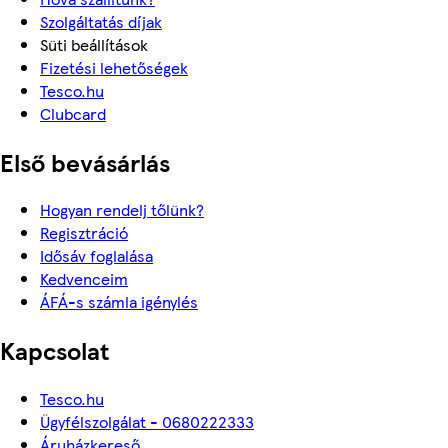
Szolgáltatás díjak
Süti beállítások
Fizetési lehetőségek
Tesco.hu
Clubcard
Első bevásárlás
Hogyan rendelj tőlünk?
Regisztráció
Idősáv foglalása
Kedvenceim
ÁFÁ-s számla igénylés
Kapcsolat
Tesco.hu
Ügyfélszolgálat - 0680222333
Áruházkereső