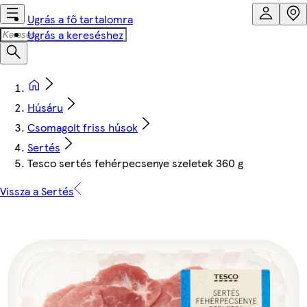
Ugrás a fő tartalomra
Ugrás a kereséshez
Húsáru
Csomagolt friss húsok
Sertés
Tesco sertés fehérpecsenye szeletek 360 g
Vissza a Sertés