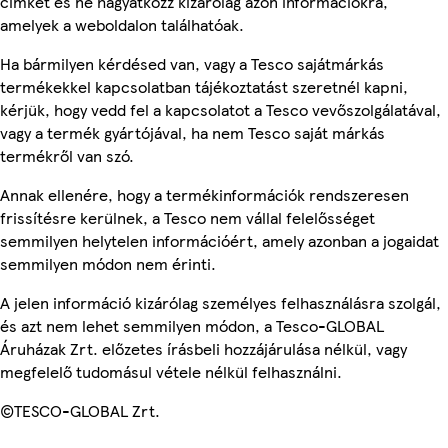
címkét és ne hagyatkozz kizárólag azon információkra,
amelyek a weboldalon találhatóak.
Ha bármilyen kérdésed van, vagy a Tesco sajátmárkás
termékekkel kapcsolatban tájékoztatást szeretnél kapni,
kérjük, hogy vedd fel a kapcsolatot a Tesco vevőszolgálatával,
vagy a termék gyártójával, ha nem Tesco saját márkás
termékről van szó.
Annak ellenére, hogy a termékinformációk rendszeresen
frissítésre kerülnek, a Tesco nem vállal felelősséget
semmilyen helytelen információért, amely azonban a jogaidat
semmilyen módon nem érinti.
A jelen információ kizárólag személyes felhasználásra szolgál,
és azt nem lehet semmilyen módon, a Tesco-GLOBAL
Áruházak Zrt. előzetes írásbeli hozzájárulása nélkül, vagy
megfelelő tudomásul vétele nélkül felhasználni.
©TESCO-GLOBAL Zrt.