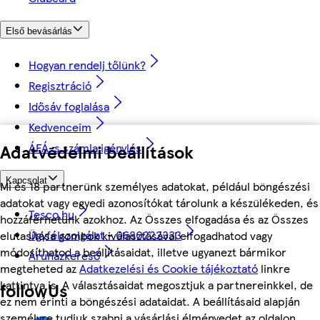
Első bevásárlás
Hogyan rendelj tőlünk?
Regisztráció
Idősáv foglalása
Kedvenceim
ÁFÁ-s számla igénylés
Adatvédelmi beállítások
Kapcsolat
Mi és 18 partnerünk személyes adatokat, például böngészési
adatokat vagy egyedi azonosítókat tárolunk a készülékeden, és
Tesco.hu
hozzáférhetünk azokhoz. Az Összes elfogadása és az Összes
Ügyfélszolgálat - 0680222333
elutasítása gombok kiválasztásával elfogadhatod vagy
módosíthatod a beállításaidat, illetve ugyanezt bármikor
Áruházkereső
megteheted az
Adatkezelési és Cookie tájékoztató
linkre
kattintva is. A választásaidat megosztjuk a partnereinkkel, de
followUs
ez nem érinti a böngészési adataidat. A beállításaid alapján
személyre tudjuk szabni a vásárlási élményedet az oldalon.