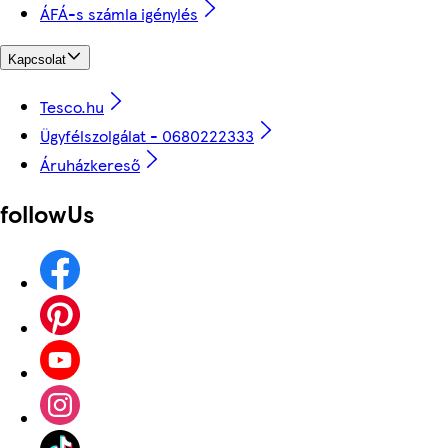
ÁFÁ-s számla igénylés
Kapcsolat
Tesco.hu
Ügyfélszolgálat - 0680222333
Áruházkereső
followUs