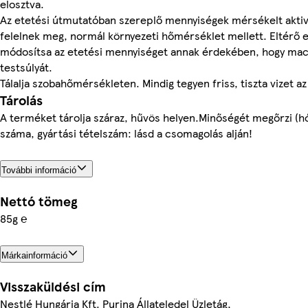
elosztva.
Az etetési útmutatóban szereplő mennyiségek mérsékelt aktiv
felelnek meg, normál környezeti hőmérséklet mellett. Eltérő 
módosítsa az etetési mennyiséget annak érdekében, hogy ma
testsúlyát.
Tálalja szobahőmérsékleten. Mindig tegyen friss, tiszta vizet az
Tárolás
A terméket tárolja száraz, hűvös helyen.Minőségét megőrzi (hó
száma, gyártási tételszám: lásd a csomagolás alján!
További információ
Nettó tömeg
85g ℮
Márkainformáció
Visszaküldési cím
Nestlé Hungária Kft. Purina Állateledel Üzletág,