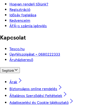
Hogyan rendelj tőlünk?
Regisztráció
Idősáv foglalása
Kedvenceim
ÁFÁ-s számla igénylés
Kapcsolat
Tesco.hu
Ügyfélszolgálat - 0680222333
Áruházkereső
Segítünk
Árak
Biztonságos online rendelés
Általános Szerződési Feltételek
Adatkezelési és Cookie tájékoztató