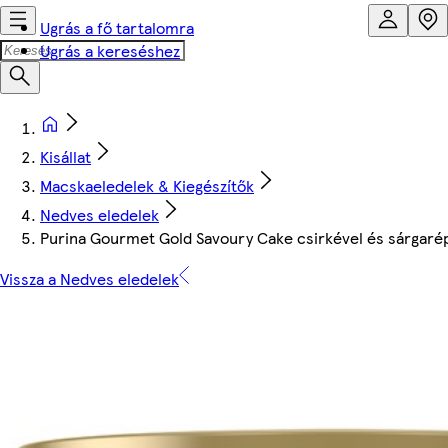
Ugrás a fő tartalomra
Ugrás a kereséshez
Kisállat
Macskaeledelek & Kiegészítők
Nedves eledelek
Purina Gourmet Gold Savoury Cake csirkével és sárgaré
Vissza a Nedves eledelek