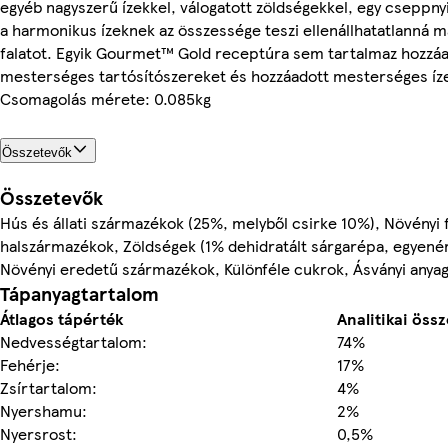
egyéb nagyszerű ízekkel, válogatott zöldségekkel, egy cseppny
a harmonikus ízeknek az összessége teszi ellenállhatatlanná 
falatot. Egyik Gourmet™ Gold receptúra sem tartalmaz hozzáa
mesterséges tartósítószereket és hozzáadott mesterséges íze
Csomagolás mérete: 0.085kg
Összetevők
Összetevők
Hús és állati származékok (25%, melyből csirke 10%), Növényi 
halszármazékok, Zöldségek (1% dehidratált sárgarépa, egyené
Növényi eredetű származékok, Különféle cukrok, Ásványi anya
Tápanyagtartalom
Átlagos tápérték
Analitikai öss
Nedvességtartalom:
74%
Fehérje:
17%
Zsírtartalom:
4%
Nyershamu:
2%
Nyersrost:
0,5%