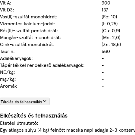
Vit A:
900
Vit D3:
137
Vas(II)-szulfát monohidrát:
(Fe: 10)
Vízmentes kalcium-jodát:
(I: 0,25)
Réz(II)-szulfát pentahidrát:
(Cu: 0,9)
Mangán-szulfát monohidrát:
(Mn: 2,0)
Cink-szulfát monohidrát:
(Zn: 18,6)
Taurin:
560
Adalékanyagok:
-
Tápértékkel rendelkező adalékanyagok:
-
NE/kg:
-
mg/kg:
-
Aromák
-
Tárolás és felhasználás
Elkészítés és felhasználás
Etetési útmutató:
Egy átlagos súlyú (4 kg) felnőtt macska napi adagja 2-3 konzer