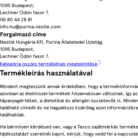
1095 Budapest,
Lechner Ödön fasor 7.
06 80 44 28 81
info.hu@purina.nestle.com
Forgalmazó címe
Nestlé Hungária Kft. Purina Állateledel Üzletág,
1095 Budapest,
Lechner Ödön fasor 7.
Kategória összes termékének megtekintése
Termékleírás használatával
Mindent megteszünk annak érdekében, hogy a termékinformác
azonban az élelmiszertermékek folyamatosan változnak, így az
tápanyagértékek, a dietetikai és allergén összetevők is. Mind
található címkét és ne hagyatkozz kizárólag azon információkr
találhatóak.
Ha bármilyen kérdésed van, vagy a Tesco sajátmárkás termék
tájékoztatást szeretnél kapni, kérjük, hogy vedd fel a kapcsola