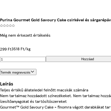
Purina Gourmet Gold Savoury Cake csirkével és sárgarépáv
Még nem érkezett értékelés
3518 Ft/kg
299 Ft
Hozzáad
Termék megnevezés
Leírás
Teljes értékű állateledel felnőtt macskák számára
Nem tartalmaz hozzáadott színezékeket. Nem tartalmaz hozz
ízesítőanyagokat és tartósítószereket
Gourmet™ Gold Savoury Cake - finomra vágott darabkákat tart