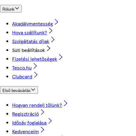
Rólunk
Akadálymentesség
Hova szállítunk?
Szolgáltatás díjak
Süti beállítások
Fizetési lehetőségek
Tesco.hu
Clubcard
Első bevásárlás
Hogyan rendelj tőlünk?
Regisztráció
Idősáv foglalása
Kedvenceim