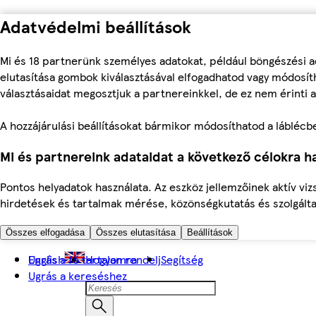
Adatvédelmi beállítások
Mi és 18 partnerünk személyes adatokat, például böngészési a
elutasítása gombok kiválasztásával elfogadhatod vagy módosíth
választásaidat megosztjuk a partnereinkkel, de ez nem érinti a
A hozzájárulási beállításokat bármikor módosíthatod a láblécben 
Mi és partnereink adataidat a következő célokra ha
Pontos helyadatok használata. Az eszköz jellemzőinek aktív viz
hirdetések és tartalmak mérése, közönségkutatás és szolgálta
Összes elfogadása
Összes elutasítása
Beállítások
Ugrás a fő tartalomra
English
Hogyan rendelj
Segítség
Ugrás a kereséshez