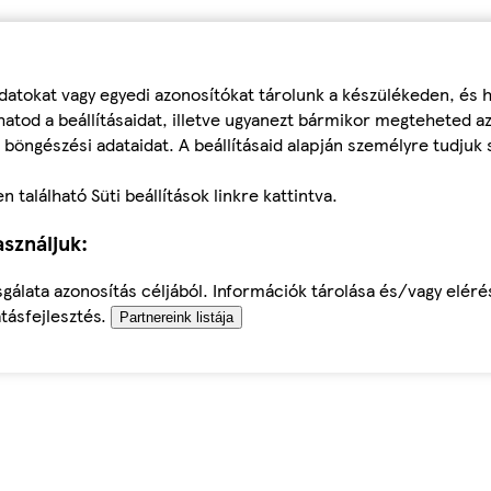
datokat vagy egyedi azonosítókat tárolunk a készülékeden, és
atod a beállításaidat, illetve ugyanezt bármikor megteheted a
 böngészési adataidat. A beállításaid alapján személyre tudjuk 
található Süti beállítások linkre kattintva.
sználjuk:
sgálata azonosítás céljából. Információk tárolása és/vagy elér
tásfejlesztés.
Partnereink listája