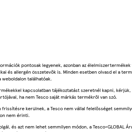
ormációk pontosak legyenek, azonban az élelmiszertermékek
tikai és allergén összetevők is. Minden esetben olvasd el a ter
a weboldalon találhatóak.
mékekkel kapcsolatban tájékoztatást szeretnél kapni, kérjük, 
ártójával, ha nem Tesco saját márkás termékről van szó.
frissítésre kerülnek, a Tesco nem vállal felelősséget semmily
on nem érinti.
szolgál, és azt nem lehet semmilyen módon, a Tesco-GLOBAL Ár