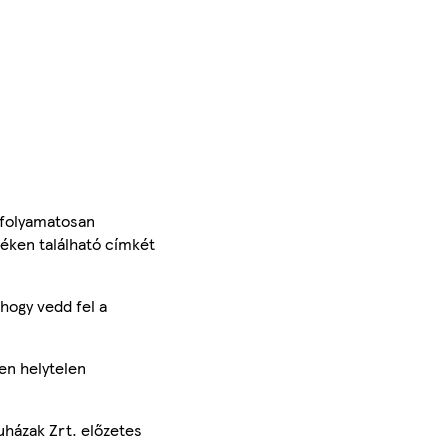
 folyamatosan
méken található címkét
hogy vedd fel a
en helytelen
uházak Zrt. előzetes