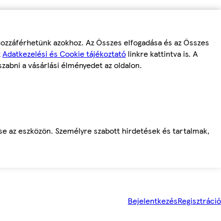
 hozzáférhetünk azokhoz. Az Összes elfogadása és az Összes
z
Adatkezelési és Cookie tájékoztató
linkre kattintva is. A
szabni a vásárlási élményedet az oldalon.
ése az eszközön. Személyre szabott hirdetések és tartalmak,
Bejelentkezés
Regisztráció