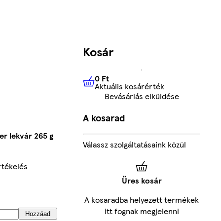
Kosár
0 Ft
Aktuális kosárérték
0 Ft
Aktuális kosárérték
Bevásárlás elküldése
A kosarad
r lekvár 265 g
Válassz szolgáltatásaink közül
rtékelés
Üres kosár
A kosaradba helyezett termékek
itt fognak megjelenni
Hozzáad