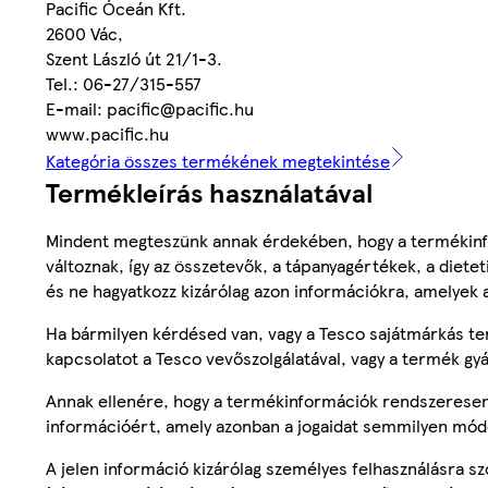
Pacific Óceán Kft.
2600 Vác,
Szent László út 21/1-3.
Tel.: 06-27/315-557
E-mail: pacific@pacific.hu
www.pacific.hu
Kategória összes termékének megtekintése
Termékleírás használatával
Mindent megteszünk annak érdekében, hogy a termékinf
változnak, így az összetevők, a tápanyagértékek, a diete
és ne hagyatkozz kizárólag azon információkra, amelyek 
Ha bármilyen kérdésed van, vagy a Tesco sajátmárkás ter
kapcsolatot a Tesco vevőszolgálatával, vagy a termék gy
Annak ellenére, hogy a termékinformációk rendszeresen 
információért, amely azonban a jogaidat semmilyen mód
A jelen információ kizárólag személyes felhasználásra 