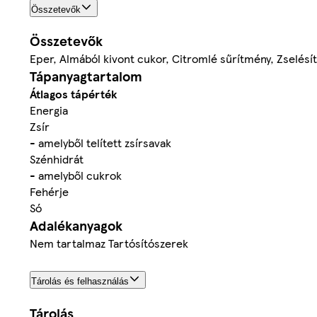
Összetevők
Összetevők
Eper, Almából kivont cukor, Citromlé sűrítmény, Zselésít
Tápanyagtartalom
Átlagos tápérték
Energia
Zsír
- amelyből telített zsírsavak
Szénhidrát
- amelyből cukrok
Fehérje
Só
Adalékanyagok
Nem tartalmaz Tartósítószerek
Tárolás és felhasználás
Tárolás