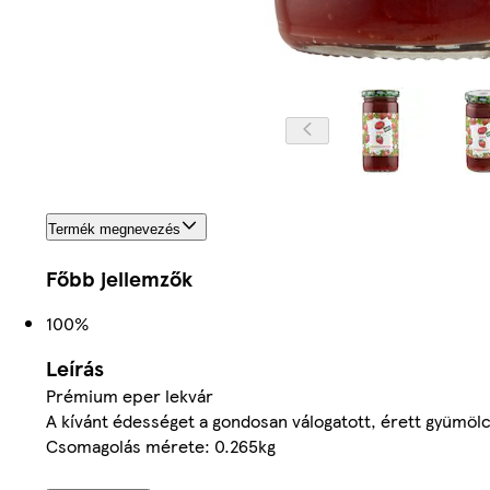
Termék megnevezés
Főbb jellemzők
100%
Leírás
Prémium eper lekvár
A kívánt édességet a gondosan válogatott, érett gyümölc
Csomagolás mérete: 0.265kg