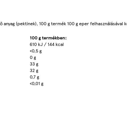
ő anyag (pektinek), 100 g termék 100 g eper felhasználásával k
100 g termékben:
610 kJ / 144 kcal
<0,5 g
0 g
33 g
32 g
0,7 g
<0,01 g