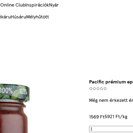
k
Online Club
Inspirációk
Nyár
ékáru
Húsáru
Mélyhűtött
Pacific prémium epe
Még nem érkezett é
5921 Ft/kg
1569 Ft