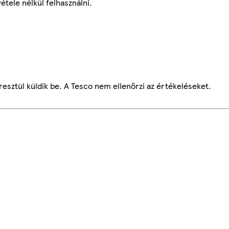
étele nélkül felhasználni.
esztül küldik be. A Tesco nem ellenőrzi az értékeléseket.