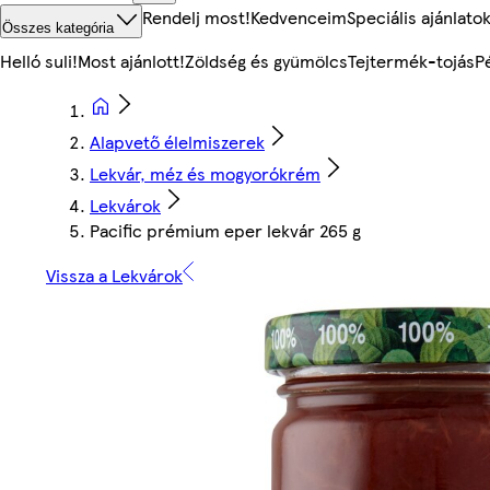
Rendelj most!
Kedvenceim
Speciális ajánlato
Összes kategória
Helló suli!
Most ajánlott!
Zöldség és gyümölcs
Tejtermék-tojás
P
Alapvető élelmiszerek
Lekvár, méz és mogyorókrém
Lekvárok
Pacific prémium eper lekvár 265 g
Vissza a Lekvárok