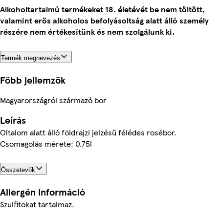
Alkoholtartalmú termékeket 18. életévét be nem töltött,
valamint erős alkoholos befolyásoltság alatt álló személy
részére nem értékesítünk és nem szolgálunk ki.
Termék megnevezés
Főbb jellemzők
Magyarországról származó bor
Leírás
Oltalom alatt álló földrajzi jelzésű félédes rosébor.
Csomagolás mérete: 0.75l
Összetevők
Allergén információ
Szulfitokat tartalmaz.