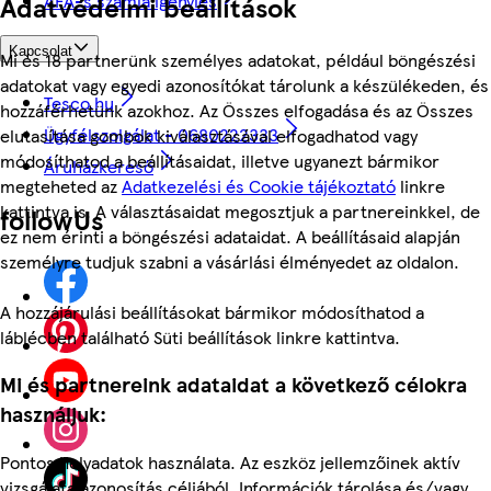
ÁFÁ-s számla igénylés
Adatvédelmi beállítások
Kapcsolat
Mi és 18 partnerünk személyes adatokat, például böngészési
adatokat vagy egyedi azonosítókat tárolunk a készülékeden, és
Tesco.hu
hozzáférhetünk azokhoz. Az Összes elfogadása és az Összes
Ügyfélszolgálat - 0680222333
elutasítása gombok kiválasztásával elfogadhatod vagy
módosíthatod a beállításaidat, illetve ugyanezt bármikor
Áruházkereső
megteheted az
Adatkezelési és Cookie tájékoztató
linkre
kattintva is. A választásaidat megosztjuk a partnereinkkel, de
followUs
ez nem érinti a böngészési adataidat. A beállításaid alapján
személyre tudjuk szabni a vásárlási élményedet az oldalon.
A hozzájárulási beállításokat bármikor módosíthatod a
láblécben található Süti beállítások linkre kattintva.
Mi és partnereink adataidat a következő célokra
használjuk:
Pontos helyadatok használata. Az eszköz jellemzőinek aktív
vizsgálata azonosítás céljából. Információk tárolása és/vagy