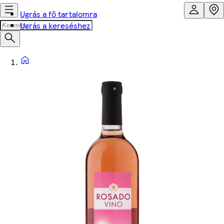
Ugrás a fő tartalomra
Ugrás a kereséshez