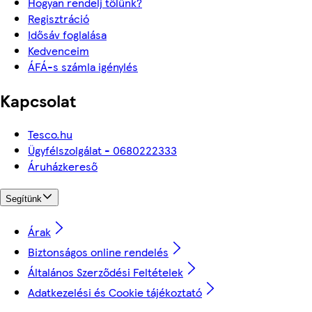
Hogyan rendelj tőlünk?
Regisztráció
Idősáv foglalása
Kedvenceim
ÁFÁ-s számla igénylés
Kapcsolat
Tesco.hu
Ügyfélszolgálat - 0680222333
Áruházkereső
Segítünk
Árak
Biztonságos online rendelés
Általános Szerződési Feltételek
Adatkezelési és Cookie tájékoztató