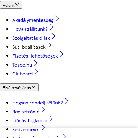
Rólunk
Akadálymentesség
Hova szállítunk?
Szolgáltatás díjak
Süti beállítások
Fizetési lehetőségek
Tesco.hu
Clubcard
Első bevásárlás
Hogyan rendelj tőlünk?
Regisztráció
Idősáv foglalása
Kedvenceim