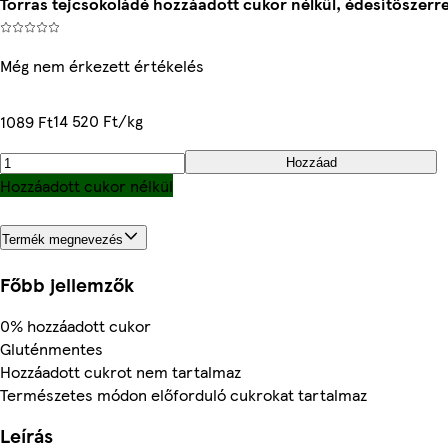
Torras tejcsokoládé hozzáadott cukor nélkül, édesítőszerre
Még nem érkezett értékelés
14 520 Ft/kg
1089 Ft
Hozzáad
Hozzáadott cukor nélkül
Termék megnevezés
Főbb jellemzők
0% hozzáadott cukor
Gluténmentes
Hozzáadott cukrot nem tartalmaz
Természetes módon előforduló cukrokat tartalmaz
Leírás