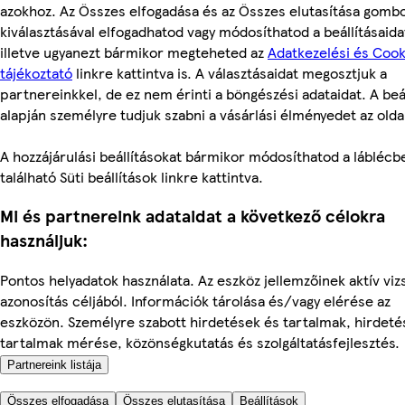
azokhoz. Az Összes elfogadása és az Összes elutasítása gomb
kiválasztásával elfogadhatod vagy módosíthatod a beállításaida
illetve ugyanezt bármikor megteheted az
Adatkezelési és Cook
tájékoztató
linkre kattintva is. A választásaidat megosztjuk a
partnereinkkel, de ez nem érinti a böngészési adataidat. A beál
alapján személyre tudjuk szabni a vásárlási élményedet az olda
A hozzájárulási beállításokat bármikor módosíthatod a láblécb
található Süti beállítások linkre kattintva.
Mi és partnereink adataidat a következő célokra
használjuk:
Pontos helyadatok használata. Az eszköz jellemzőinek aktív viz
azonosítás céljából. Információk tárolása és/vagy elérése az
eszközön. Személyre szabott hirdetések és tartalmak, hirdeté
tartalmak mérése, közönségkutatás és szolgáltatásfejlesztés.
Partnereink listája
Összes elfogadása
Összes elutasítása
Beállítások