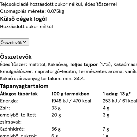
Tejcsokoládé hozzáadott cukor nélkül, édesítőszerrel
Csomagolás mérete: 0.075kg
Külső cégek logói
Hozzáadott cukor nélkül
Összetevők
Összetevők
Édesítőszer: maltitol, Kakaóvaj,
Teljes tejpor
(17%), Kakaómass
Emulgeálószer: napraforgó-lecitin, Természetes aroma: vaníli
Kakaó szárazanyag tartalom: min. 34%.
Tápanyagtartalom
Átlagos tápérték
100 g termékben
1 adag: 13 g*
Energia:
1948 kJ / 470 kcal
253 kJ / 61 kcal
Zsír:
33 g
4 g
amelyből telített
20 g
3 g
zsírsavak:
Szénhidrát:
56 g
7 g
amelyből cukrok:
6 g
1 g