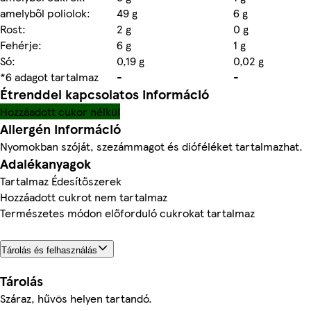
amelyből poliolok:
49 g
6 g
Rost:
2 g
0 g
Fehérje:
6 g
1 g
Só:
0,19 g
0,02 g
*6 adagot tartalmaz
-
-
Étrenddel kapcsolatos információ
Hozzáadott cukor nélkül
Allergén információ
Nyomokban szóját, szezámmagot és dióféléket tartalmazhat.
Adalékanyagok
Tartalmaz Édesítőszerek
Hozzáadott cukrot nem tartalmaz
Természetes módon előforduló cukrokat tartalmaz
Tárolás és felhasználás
Tárolás
Száraz, hűvös helyen tartandó.