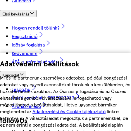
Clubcard
Első bevásárlás
Hogyan rendelj tőlünk?
Regisztráció
Idősáv foglalása
Kedvenceim
ÁFÁ-s számla igénylés
Adatvédelmi beállítások
Kapcsolat
Mi és 18 partnerünk személyes adatokat, például böngészési
adatokat vagy egyedi azonosítókat tárolunk a készülékeden, és
Tesco.hu
hozzáférhetünk azokhoz. Az Összes elfogadása és az Összes
Ügyfélszolgálat - 0680222333
elutasítása gombok kiválasztásával elfogadhatod vagy
módosíthatod a beállításaidat, illetve ugyanezt bármikor
Áruházkereső
megteheted az
Adatkezelési és Cookie tájékoztató
linkre
kattintva is. A választásaidat megosztjuk a partnereinkkel, de
followUs
ez nem érinti a böngészési adataidat. A beállításaid alapján