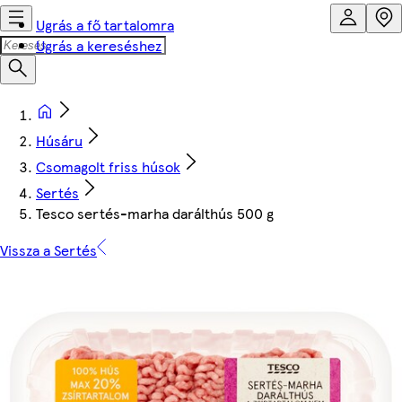
Ugrás a fő tartalomra
Ugrás a kereséshez
Húsáru
Csomagolt friss húsok
Sertés
Tesco sertés-marha darálthús 500 g
Vissza a Sertés