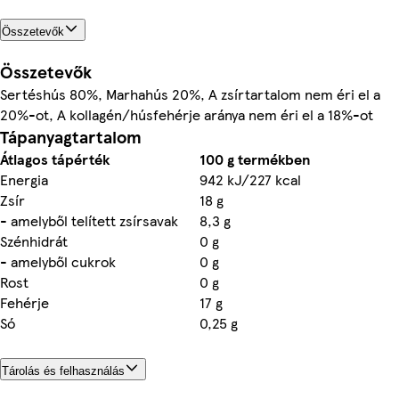
Összetevők
Összetevők
Sertéshús 80%, Marhahús 20%, A zsírtartalom nem éri el a
20%-ot, A kollagén/húsfehérje aránya nem éri el a 18%-ot
Tápanyagtartalom
Átlagos tápérték
100 g termékben
Energia
942 kJ/227 kcal
Zsír
18 g
- amelyből telített zsírsavak
8,3 g
Szénhidrát
0 g
- amelyből cukrok
0 g
Rost
0 g
Fehérje
17 g
Só
0,25 g
Tárolás és felhasználás