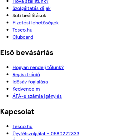
Hova szállítunk?
Szolgáltatás díjak
Süti beállítások
Fizetési lehetőségek
Tesco.hu
Clubcard
Első bevásárlás
Hogyan rendelj tőlünk?
Regisztráció
Idősáv foglalása
Kedvenceim
ÁFÁ-s számla igénylés
Kapcsolat
Tesco.hu
Ügyfélszolgálat - 0680222333