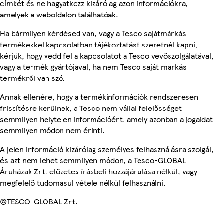
címkét és ne hagyatkozz kizárólag azon információkra,
amelyek a weboldalon találhatóak.
Ha bármilyen kérdésed van, vagy a Tesco sajátmárkás
termékekkel kapcsolatban tájékoztatást szeretnél kapni,
kérjük, hogy vedd fel a kapcsolatot a Tesco vevőszolgálatával,
vagy a termék gyártójával, ha nem Tesco saját márkás
termékről van szó.
Annak ellenére, hogy a termékinformációk rendszeresen
frissítésre kerülnek, a Tesco nem vállal felelősséget
semmilyen helytelen információért, amely azonban a jogaidat
semmilyen módon nem érinti.
A jelen információ kizárólag személyes felhasználásra szolgál,
és azt nem lehet semmilyen módon, a Tesco-GLOBAL
Áruházak Zrt. előzetes írásbeli hozzájárulása nélkül, vagy
megfelelő tudomásul vétele nélkül felhasználni.
©TESCO-GLOBAL Zrt.