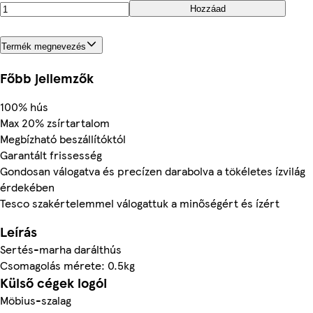
Hozzáad
Termék megnevezés
Főbb jellemzők
100% hús
Max 20% zsírtartalom
Megbízható beszállítóktól
Garantált frissesség
Gondosan válogatva és precízen darabolva a tökéletes ízvilág
érdekében
Tesco szakértelemmel válogattuk a minőségért és ízért
Leírás
Sertés-marha darálthús
Csomagolás mérete: 0.5kg
Külső cégek logói
Möbius-szalag