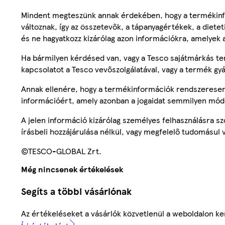
Mindent megteszünk annak érdekében, hogy a termékinf
változnak, így az összetevők, a tápanyagértékek, a diete
és ne hagyatkozz kizárólag azon információkra, amelyek 
Ha bármilyen kérdésed van, vagy a Tesco sajátmárkás ter
kapcsolatot a Tesco vevőszolgálatával, vagy a termék gy
Annak ellenére, hogy a termékinformációk rendszeresen 
információért, amely azonban a jogaidat semmilyen mód
A jelen információ kizárólag személyes felhasználásra 
írásbeli hozzájárulása nélkül, vagy megfelelő tudomásul v
©TESCO-GLOBAL Zrt.
Még nincsenek értékelések
Segíts a többi vásárlónak
Az értékeléseket a vásárlók közvetlenül a weboldalon ker