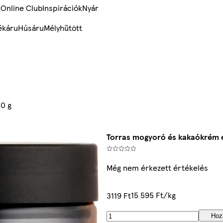
k
Online Club
Inspirációk
Nyár
ékáru
Húsáru
Mélyhűtött
0 g
Torras mogyoró és kakaókrém é
Még nem érkezett értékelés
15 595 Ft/kg
3119 Ft
Hoz