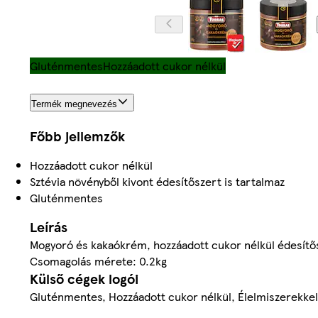
Gluténmentes
Hozzáadott cukor nélkül
Termék megnevezés
Főbb jellemzők
Hozzáadott cukor nélkül
Sztévia növényből kivont édesítőszert is tartalmaz
Gluténmentes
Leírás
Mogyoró és kakaókrém, hozzáadott cukor nélkül édesítő
Csomagolás mérete: 0.2kg
Külső cégek logói
Gluténmentes, Hozzáadott cukor nélkül, Élelmiszerekkel