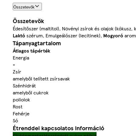
Összetevők
Összetevők
Édesítőszer (maltitol), Növényi zsírok és olajok (kókusz,
Laktó
szérum, Emulgeálószer (lecitinek),
Mogyoró
aroma
Tápanyagtartalom
Átlagos tápérték
Energia
-
Zsír
amelyből telített zsírsavak
Szénhidrát
amelyből cukrok
poliolok
Rost
Fehérje
Só
Étrenddel kapcsolatos információ
Gluténmentes
Hozzáadott cukor nélkül