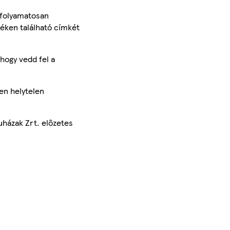
 folyamatosan
méken található címkét
hogy vedd fel a
en helytelen
uházak Zrt. előzetes