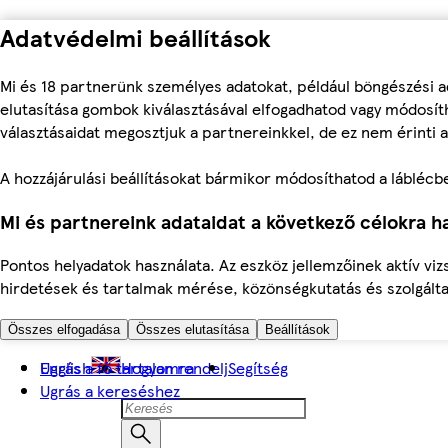
Adatvédelmi beállítások
Mi és 18 partnerünk személyes adatokat, például böngészési a
elutasítása gombok kiválasztásával elfogadhatod vagy módosíth
választásaidat megosztjuk a partnereinkkel, de ez nem érinti a
A hozzájárulási beállításokat bármikor módosíthatod a láblécben 
Mi és partnereink adataidat a következő célokra ha
Pontos helyadatok használata. Az eszköz jellemzőinek aktív viz
hirdetések és tartalmak mérése, közönségkutatás és szolgálta
Összes elfogadása
Összes elutasítása
Beállítások
Ugrás a fő tartalomra
English
Hogyan rendelj
Segítség
Ugrás a kereséshez