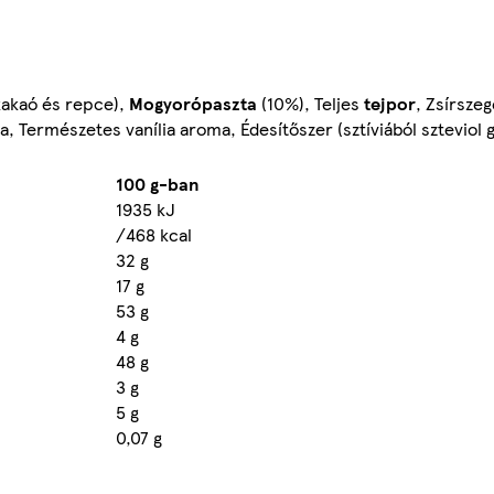
 kakaó és repce),
Mogyorópaszta
(10%), Teljes
tejpor
, Zsírsze
, Természetes vanília aroma, Édesítőszer (sztíviából szteviol g
100 g-ban
1935 kJ
/468 kcal
32 g
17 g
53 g
4 g
48 g
3 g
5 g
0,07 g