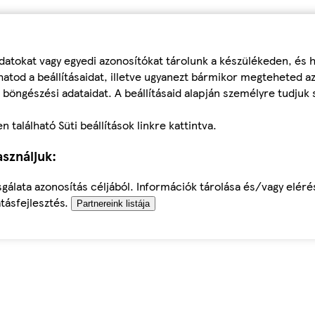
datokat vagy egyedi azonosítókat tárolunk a készülékeden, és
atod a beállításaidat, illetve ugyanezt bármikor megteheted a
 böngészési adataidat. A beállításaid alapján személyre tudjuk 
található Süti beállítások linkre kattintva.
sználjuk:
sgálata azonosítás céljából. Információk tárolása és/vagy elér
tásfejlesztés.
Partnereink listája