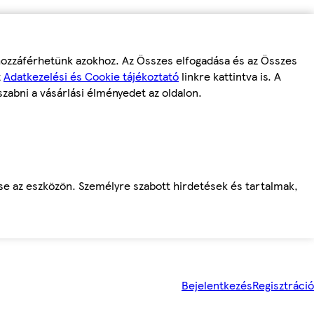
 hozzáférhetünk azokhoz. Az Összes elfogadása és az Összes
z
Adatkezelési és Cookie tájékoztató
linkre kattintva is. A
szabni a vásárlási élményedet az oldalon.
ése az eszközön. Személyre szabott hirdetések és tartalmak,
Bejelentkezés
Regisztráció