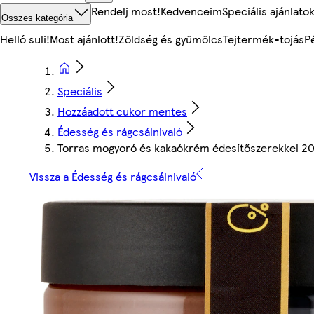
Rendelj most!
Kedvenceim
Speciális ajánlato
Összes kategória
Helló suli!
Most ajánlott!
Zöldség és gyümölcs
Tejtermék-tojás
P
Speciális
Hozzáadott cukor mentes
Édesség és rágcsálnivaló
Torras mogyoró és kakaókrém édesítőszerekkel 20
Vissza a Édesség és rágcsálnivaló