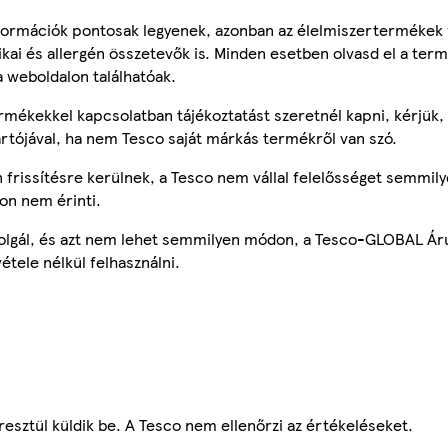
ormációk pontosak legyenek, azonban az élelmiszertermékek
tikai és allergén összetevők is. Minden esetben olvasd el a ter
a weboldalon találhatóak.
mékekkel kapcsolatban tájékoztatást szeretnél kapni, kérjük, 
ártójával, ha nem Tesco saját márkás termékről van szó.
frissítésre kerülnek, a Tesco nem vállal felelősséget semmily
on nem érinti.
szolgál, és azt nem lehet semmilyen módon, a Tesco-GLOBAL Ár
étele nélkül felhasználni.
esztül küldik be. A Tesco nem ellenőrzi az értékeléseket.