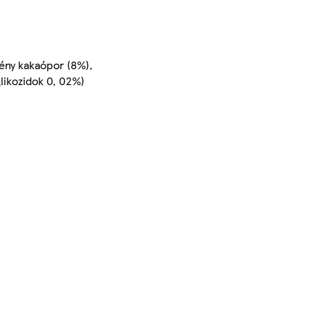
gény kakaópor (8%),
likozidok 0, 02%)