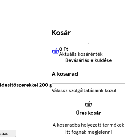
Kosár
0 Ft
Aktuális kosárérték
0 Ft
Aktuális kosárérték
Bevásárlás elküldése
A kosarad
desítőszerekkel 200 g
Válassz szolgáltatásaink közül
Üres kosár
A kosaradba helyezett termékek
itt fognak megjelenni
záad