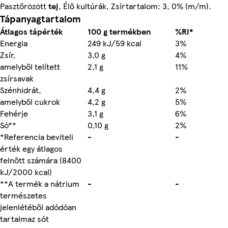
Pasztőrözött
tej
, Élő kultúrák, Zsírtartalom: 3, 0% (m/m).
Tápanyagtartalom
Átlagos tápérték
100 g termékben
%RI*
Energia
249 kJ/59 kcal
3%
Zsír,
3,0 g
4%
amelyből telített
2,1 g
11%
zsírsavak
Szénhidrát,
4,4 g
2%
amelyből cukrok
4,2 g
5%
Fehérje
3,1 g
6%
Só**
0,10 g
2%
*Referencia beviteli
-
-
érték egy átlagos
felnőtt számára (8400
kJ/2000 kcal)
**A termék a nátrium
-
-
természetes
jelenlétéből adódóan
tartalmaz sót