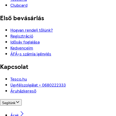
Clubcard
Első bevásárlás
Hogyan rendelj tőlünk?
Regisztráció
Idősáv foglalása
Kedvenceim
ÁFÁ-s számla igénylés
Kapcsolat
Tesco.hu
Ügyfélszolgálat - 0680222333
Áruházkereső
Segítünk
Árak