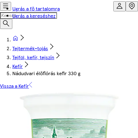
Ugrás a fő tartalomra
Ugrás a kereséshez
Tejtermék-tojás
Tejföl, kefír, tejszín
Kefír
Nádudvari élőflórás kefir 330 g
Vissza a Kefír