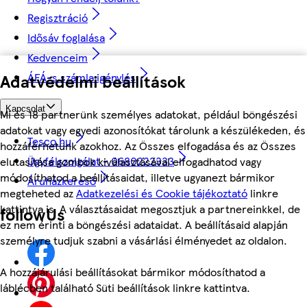
Regisztráció
Idősáv foglalása
Kedvenceim
ÁFÁ-s számla igénylés
Adatvédelmi beállítások
Kapcsolat
Mi és 18 partnerünk személyes adatokat, például böngészési
adatokat vagy egyedi azonosítókat tárolunk a készülékeden, és
Tesco.hu
hozzáférhetünk azokhoz. Az Összes elfogadása és az Összes
Ügyfélszolgálat - 0680222333
elutasítása gombok kiválasztásával elfogadhatod vagy
módosíthatod a beállításaidat, illetve ugyanezt bármikor
Áruházkereső
megteheted az
Adatkezelési és Cookie tájékoztató
linkre
kattintva is. A választásaidat megosztjuk a partnereinkkel, de
followUs
ez nem érinti a böngészési adataidat. A beállításaid alapján
személyre tudjuk szabni a vásárlási élményedet az oldalon.
A hozzájárulási beállításokat bármikor módosíthatod a
láblécben található Süti beállítások linkre kattintva.