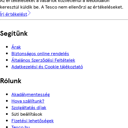
Az értékeléseket a vásárlók közvetlenül a weboldalon
keresztül küldik be. A Tesco nem ellenőrzi az értékeléseket.
Írj értékelést
Segítünk
Árak
Biztonságos online rendelés
Általános Szerződési Feltételek
Adatkezelési és Cookie tájékoztató
Rólunk
Akadálymentesség
Hova szállítunk?
Szolgáltatás díjak
Süti beállítások
Fizetési lehetőségek
Tesco.hu