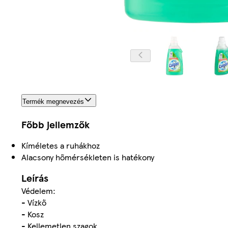
Termék megnevezés
Főbb jellemzők
Kíméletes a ruhákhoz
Alacsony hőmérsékleten is hatékony
Leírás
Védelem:
- Vízkő
- Kosz
- Kellemetlen szagok