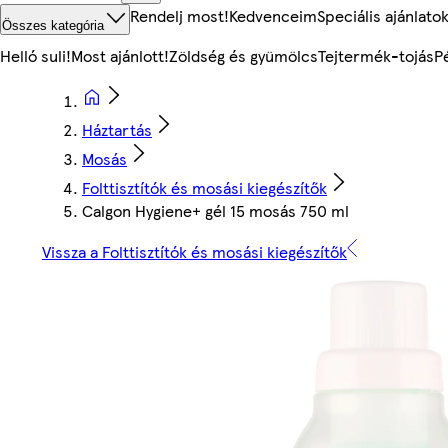
Rendelj most!
Kedvenceim
Speciális ajánlato
Összes kategória
Helló suli!
Most ajánlott!
Zöldség és gyümölcs
Tejtermék-tojás
P
Háztartás
Mosás
Folttisztítók és mosási kiegészítők
Calgon Hygiene+ gél 15 mosás 750 ml
Vissza a Folttisztítók és mosási kiegészítők