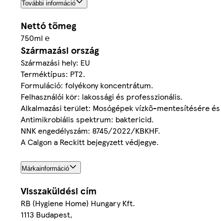
További információ
Nettó tömeg
750ml ℮
Származási ország
Származási hely: EU
Terméktípus: PT2.
Formuláció: folyékony koncentrátum.
Felhasználói kör: lakossági és professzionális.
Alkalmazási terület: Mosógépek vízkő-mentesítésére és b
Antimikrobiális spektrum: baktericid.
NNK engedélyszám: 8745/2022/KBKHF.
A Calgon a Reckitt bejegyzett védjegye.
Márkainformáció
Visszaküldési cím
RB (Hygiene Home) Hungary Kft.
1113 Budapest,