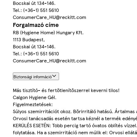
Bocskai út 134-146.
Tel.: (+36-1) 551 5610
ConsumerCare_HU@reckitt.com
Forgalmazó címe
RB (Hygiene Home) Hungary Kft.
1113 Budapest,
Bocskai út 134-146.
Tel.: (+36-1) 551 5610
ConsumerCare_HU@reckitt.com
Biztonsági információ
Más tisztító- és fertőtlenítőszerrel keverni tilos!
Calgon Hygiene Gél.
Figyelmeztetések:
Súlyos szemirritációt okoz. Bőrirritáló hatású. Ártalm
Orvosi tanácsadás esetén tartsa kéznél a termék edényé
KERÜLÉS ESETÉN: Több percig tartó óvatos öblítés vízzel
folytatása. Ha a szemirritáció nem múlik el: Orvosi ellá