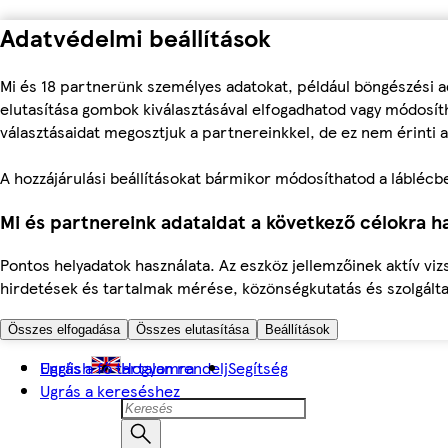
Adatvédelmi beállítások
Mi és 18 partnerünk személyes adatokat, például böngészési a
elutasítása gombok kiválasztásával elfogadhatod vagy módosíth
választásaidat megosztjuk a partnereinkkel, de ez nem érinti a
A hozzájárulási beállításokat bármikor módosíthatod a láblécben 
Mi és partnereink adataidat a következő célokra ha
Pontos helyadatok használata. Az eszköz jellemzőinek aktív viz
hirdetések és tartalmak mérése, közönségkutatás és szolgálta
Összes elfogadása
Összes elutasítása
Beállítások
Ugrás a fő tartalomra
English
Hogyan rendelj
Segítség
Ugrás a kereséshez