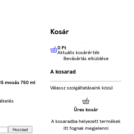
Kosár
0 Ft
Aktuális kosárérték
0 Ft
Aktuális kosárérték
Bevásárlás elküldése
A kosarad
15 mosás 750 ml
Válassz szolgáltatásaink közül
ékelés
Üres kosár
A kosaradba helyezett termékek
itt fognak megjelenni
Hozzáad