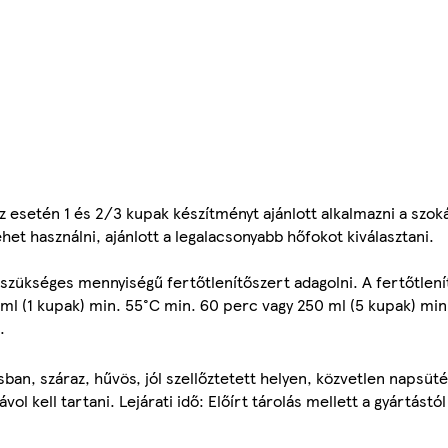
 esetén 1 és 2/3 kupak készítményt ajánlott alkalmazni a szo
et használni, ajánlott a legalacsonyabb hőfokot kiválasztani.
zükséges mennyiségű fertőtlenítőszert adagolni. A fertőtlen
 ml (1 kupak) min. 55°C min. 60 perc vagy 250 ml (5 kupak) mi
.
ban, száraz, hűvös, jól szellőztetett helyen, közvetlen napsüt
l kell tartani. Lejárati idő: Előírt tárolás mellett a gyártástól