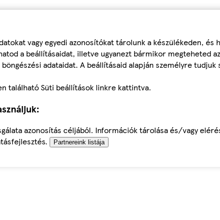
datokat vagy egyedi azonosítókat tárolunk a készülékeden, és
atod a beállításaidat, illetve ugyanezt bármikor megteheted a
 böngészési adataidat. A beállításaid alapján személyre tudjuk 
található Süti beállítások linkre kattintva.
sználjuk:
sgálata azonosítás céljából. Információk tárolása és/vagy elér
tásfejlesztés.
Partnereink listája