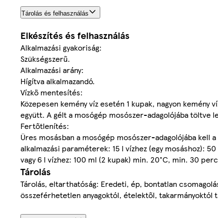
Tárolás és felhasználás
Elkészítés és felhasználás
Alkalmazási gyakoriság:
Szükségszerű.
Alkalmazási arány:
Hígítva alkalmazandó.
Vízkő mentesítés:
Közepesen kemény víz esetén 1 kupak, nagyon kemény víz
együtt. A gélt a mosógép mosószer-adagolójába töltve leh
Fertőtlenítés:
Üres mosásban a mosógép mosószer-adagolójába kell a s
alkalmazási paraméterek: 15 l vízhez (egy mosáshoz): 50
vagy 6 l vízhez: 100 ml (2 kupak) min. 20°C, min. 30 perc
Tárolás
Tárolás, eltarthatóság: Eredeti, ép, bontatlan csomagolás
összeférhetetlen anyagoktól, ételektől, takarmányoktól távo