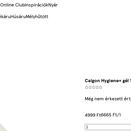
k
Online Club
Inspirációk
Nyár
ékáru
Húsáru
Mélyhűtött
Calgon Hygiene+ gél 
Még nem érkezett ért
6665 Ft/l
4999 Ft