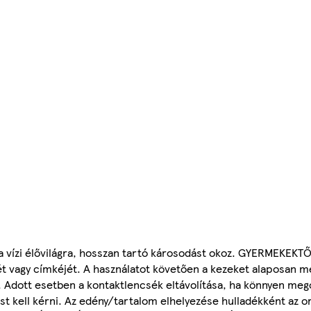
as a vízi élővilágra, hosszan tartó károsodást okoz. GYERMEKE
t vagy címkéjét. A használatot követően a kezeket alaposan m
. Adott esetben a kontaktlencsék eltávolítása, ha könnyen mego
tást kell kérni. Az edény/tartalom elhelyezése hulladékként az 