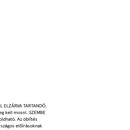
KTŐL ELZÁRVA TARTANDÓ.
eg kell mosni. SZEMBE
ldható. Az öblítés
országos előírásoknak