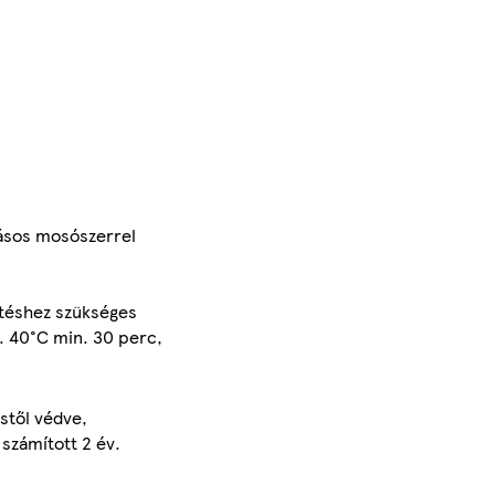
kásos mosószerrel
ítéshez szükséges
n. 40°C min. 30 perc,
éstől védve,
 számított 2 év.