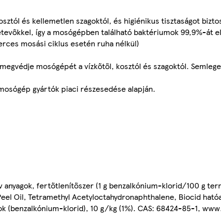
ztól és kellemetlen szagoktól, és higiénikus tisztaságot bizto
szetevőkkel, így a mosógépben található baktériumok 99,9%-át el
rces mosási ciklus esetén ruha nélkül)
egvédje mosógépét a vízkőtől, kosztól és szagoktól. Semleges
 mosógép gyártók piaci részesedése alapján.
 anyagok, fertőtlenítőszer (1 g benzalkónium-klorid/100 g term
Peel Oil, Tetramethyl Acetyloctahydronaphthalene, Biocid ható
ok (benzalkónium-klorid), 10 g/kg (1%). CAS: 68424-85-1, ww