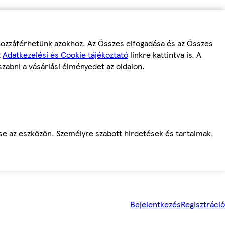
 hozzáférhetünk azokhoz. Az Összes elfogadása és az Összes
z
Adatkezelési és Cookie tájékoztató
linkre kattintva is. A
szabni a vásárlási élményedet az oldalon.
ése az eszközön. Személyre szabott hirdetések és tartalmak,
Bejelentkezés
Regisztráció