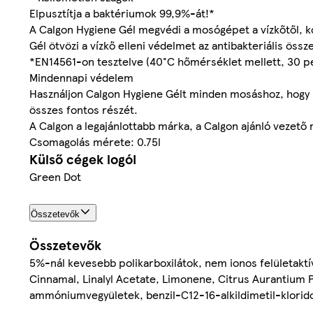
Elpusztítja a baktériumok 99,9%-át!*
A Calgon Hygiene Gél megvédi a mosógépet a vízkőtől, kos
Gél ötvözi a vízkő elleni védelmet az antibakteriális ös
*EN14561-on tesztelve (40°C hőmérséklet mellett, 30 pe
Mindennapi védelem
Használjon Calgon Hygiene Gélt minden mosáshoz, hogy m
összes fontos részét.
A Calgon a legajánlottabb márka, a Calgon ajánló vezető
Csomagolás mérete: 0.75l
Külső cégek logói
Green Dot
Összetevők
Összetevők
5%-nál kevesebb polikarboxilátok, nem ionos felületaktív
Cinnamal, Linalyl Acetate, Limonene, Citrus Aurantium 
ammóniumvegyületek, benzil-C12-16-alkildimetil-klorid