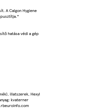
sít. A Calgon Hygiene
pusztítja.*
ítő hatása védi a gép
ék), illatszerek, Hexyl
anyag: kvaterner
w.rbeuroinfo.com