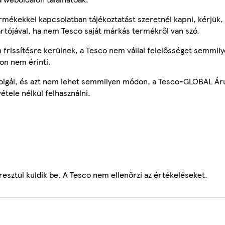
mékekkel kapcsolatban tájékoztatást szeretnél kapni, kérjük, 
ártójával, ha nem Tesco saját márkás termékről van szó.
frissítésre kerülnek, a Tesco nem vállal felelősséget semmily
on nem érinti.
szolgál, és azt nem lehet semmilyen módon, a Tesco-GLOBAL Ár
étele nélkül felhasználni.
esztül küldik be. A Tesco nem ellenőrzi az értékeléseket.