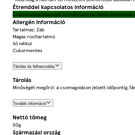
Étrenddel kapcsolatos információ
Cukormentes
Alacsony só/nátrium-tartalmú étrendnek 
Allergén információ
Tartalmaz: Zab
Magas rosttartalmú
Só nélkül
Cukormentes
Tárolás és felhasználás
Tárolás
Minőségét megőrzi: a csomagoláson jelzett időpontig.Táro
További információ
Nettó tömeg
50g
Származási ország