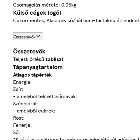
Csomagolás mérete: 0.05kg
Külső cégek logói
Cukormentes, Alacsony só/nátrium-tartalmú étrendnek
Összetevők
Összetevők
Teljeskiőrlésű
zabliszt
Tápanyagtartalom
Átlagos tápérték
Energia
Zsír:
- amelyből telített zsírsavak:
Szénhidrát:
- amelyből cukrok:
Rost:
Fehérje:
Só:
*Kizárólag a nátrium természetes jelenlétéből adódóan t