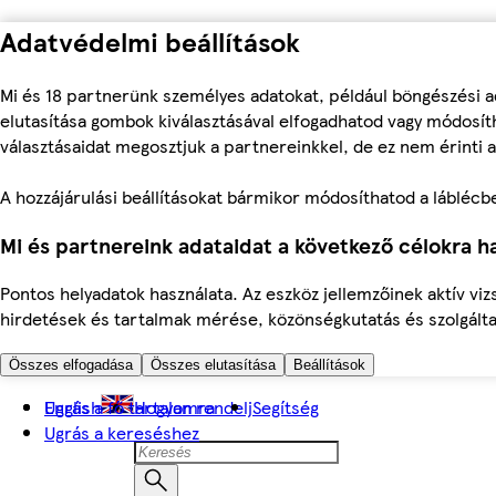
Adatvédelmi beállítások
Mi és 18 partnerünk személyes adatokat, például böngészési a
elutasítása gombok kiválasztásával elfogadhatod vagy módosíth
választásaidat megosztjuk a partnereinkkel, de ez nem érinti a
A hozzájárulási beállításokat bármikor módosíthatod a láblécben 
Mi és partnereink adataidat a következő célokra ha
Pontos helyadatok használata. Az eszköz jellemzőinek aktív viz
hirdetések és tartalmak mérése, közönségkutatás és szolgálta
Összes elfogadása
Összes elutasítása
Beállítások
Ugrás a fő tartalomra
English
Hogyan rendelj
Segítség
Ugrás a kereséshez