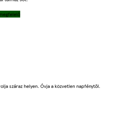
megfelelő
lja száraz helyen. Óvja a közvetlen napfénytől.