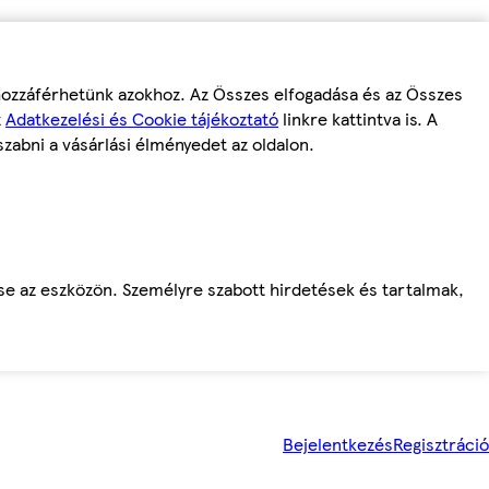
 hozzáférhetünk azokhoz. Az Összes elfogadása és az Összes
z
Adatkezelési és Cookie tájékoztató
linkre kattintva is. A
szabni a vásárlási élményedet az oldalon.
ése az eszközön. Személyre szabott hirdetések és tartalmak,
Bejelentkezés
Regisztráció