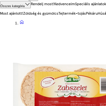
Rendelj most!
Kedvenceim
Speciális ajánlato
Összes kategória
Most ajánlott!
Zöldség és gyümölcs
Tejtermék-tojás
Pékáru
Húsá