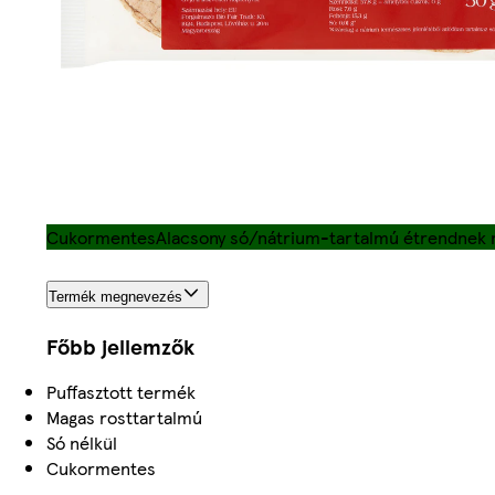
Cukormentes
Alacsony só/nátrium-tartalmú étrendnek 
Termék megnevezés
Főbb jellemzők
Puffasztott termék
Magas rosttartalmú
Só nélkül
Cukormentes