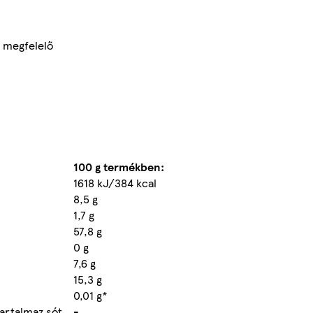
 megfelelő
100 g termékben:
1618 kJ/384 kcal
8,5 g
1,7 g
57,8 g
0 g
7,6 g
15,3 g
0,01 g*
artalmaz sót.
-