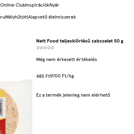
k
Online Club
Inspirációk
Nyár
ru
Mélyhűtött
Alapvető élelmiszerek
Nett Food teljeskiőrlésű zabszelet 50 g
Még nem érkezett értékelés
9700 Ft/kg
485 Ft
Ez a termék jelenleg nem elérhető