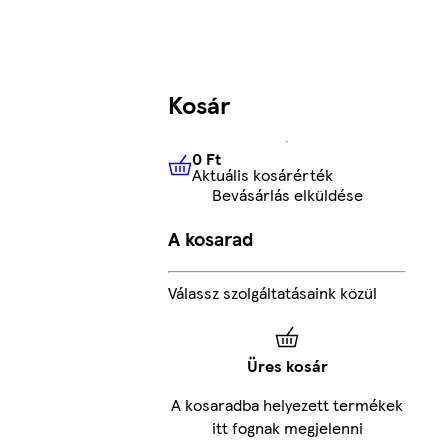
Kosár
0 Ft
Aktuális kosárérték
0 Ft
Aktuális kosárérték
Bevásárlás elküldése
A kosarad
Válassz szolgáltatásaink közül
Üres kosár
A kosaradba helyezett termékek
itt fognak megjelenni