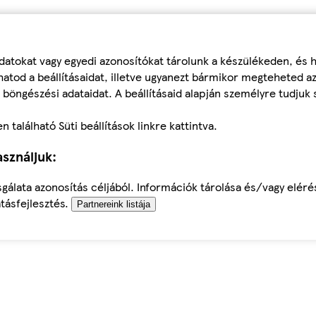
datokat vagy egyedi azonosítókat tárolunk a készülékeden, és
atod a beállításaidat, illetve ugyanezt bármikor megteheted a
 böngészési adataidat. A beállításaid alapján személyre tudjuk 
található Süti beállítások linkre kattintva.
sználjuk:
sgálata azonosítás céljából. Információk tárolása és/vagy elér
tásfejlesztés.
Partnereink listája