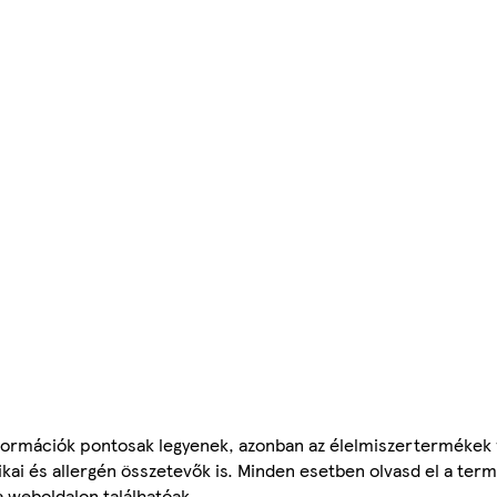
ormációk pontosak legyenek, azonban az élelmiszertermékek
tikai és allergén összetevők is. Minden esetben olvasd el a ter
a weboldalon találhatóak.