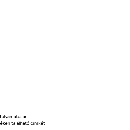
 folyamatosan
méken található címkét