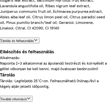
vulgaris leaf extract, Vaccinium myrtillus fruit extract,
Lavandula angustifolia oil, Ribes nigrum leaf extract,
Juniperus communis fruit oil, Echinacea purpurea extract,
Abies alba leaf oil, Citrus limon peel oil, Citrus paradisi seed
oil, Pinus pumilio branch/leaf oil, Geraniol, Limonene,
Linalool, Citral, CI 42090, CI 19140
Tárolás és felhasználás
Elkészítés és felhasználás
Alkalmazás:
Naponta 2-3 alkalommal az ápolandó testrészt és környékét a
géllel vékonyan be kell kenni, majd óvatosan bedörzsölni!
Tárolás
Tárolás: Legfeljebb 25°C-on. Felhasználható (hónap/év) a
tégely alján jelzett időpontig.
További információ