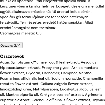
munka és sportolás után kifejezetten ápolási céllal. A
készítményben a kámfor helyi vérbőséget idéz elő, a mentollal
együtt alkalmazva erősebb hűsítő érzetet kelt a bőrön.
Speciális gél formulájának köszönhetően hatékonyan
felszívódik. Természetes eredetű hatóanyagokkal. Állati
eredetűanyagokat nem tartalmaz.
Csomagolás mérete: 0.5l
Összetevők
Összetevők
Aqua, Symphytum officinale root & leaf extract, Aesculus
hippocastanum extract, Propylene glycol, Arnica montana
flower extract, Glycerin, Carbomer, Camphor, Menthol,
Rosmarinus officinalis leaf oil, Sodium hydroxide, Chamomilla
recutita flower extract, Calluna vulgaris flower extract,
Imidazolidinyl urea, Methylparaben, Eucalyptus globulus leaf
oil, Mentha piperita oil, Ginkgo biloba leaf extract, Agrimonia
eupatoria extract, Calendula officinalis flower extract, Thymus