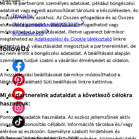
Kapcsolat
Mi és 18 partnerünk személyes adatokat, például böngészési
adatokat vagy egyedi azonosítókat tárolunk a készülékeden, és
Tesco.hu
hozzáférhetünk azokhoz. Az Összes elfogadása és az Összes
Ügyfélszolgálat - 0680222333
elutasítása gombok kiválasztásával elfogadhatod vagy
módosíthatod a beállításaidat, illetve ugyanezt bármikor
Áruházkereső
megteheted az
Adatkezelési és Cookie tájékoztató
linkre
kattintva is. A választásaidat megosztjuk a partnereinkkel, de
followUs
ez nem érinti a böngészési adataidat. A beállításaid alapján
személyre tudjuk szabni a vásárlási élményedet az oldalon.
A hozzájárulási beállításokat bármikor módosíthatod a
láblécben található Süti beállítások linkre kattintva.
Mi és partnereink adataidat a következő célokra
használjuk:
Pontos helyadatok használata. Az eszköz jellemzőinek aktív
vizsgálata azonosítás céljából. Információk tárolása és/vagy
elérése az eszközön. Személyre szabott hirdetések és
©
Tesco-Global Áruházak Zrt. 2026
tartalmak, hirdetések és tartalmak mérése, közönségkutatás