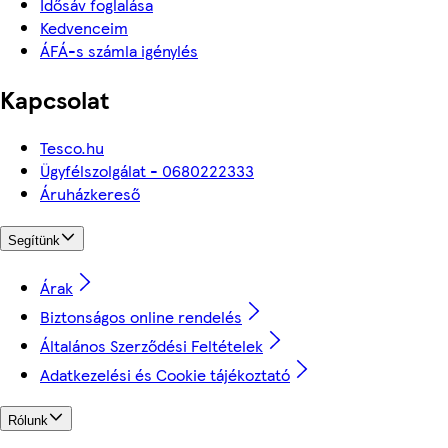
Idősáv foglalása
Kedvenceim
ÁFÁ-s számla igénylés
Kapcsolat
Tesco.hu
Ügyfélszolgálat - 0680222333
Áruházkereső
Segítünk
Árak
Biztonságos online rendelés
Általános Szerződési Feltételek
Adatkezelési és Cookie tájékoztató
Rólunk