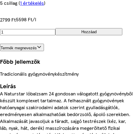
5 csillag
(
1 értékelés
)
5598 Ft/l
2799 Ft
Hozzáad
Termék megnevezés
Főbb jellemzők
Tradicionális gyógynövénykészítmény
Leírás
A Naturstar lóbalzsam 24 gondosan válogatott gyógynövényből
készült komplexet tartalmaz. A felhasznált gyógynövények
hatóanyagai szakirodalmi adatok szerint gyulladásgátlók,
eredményesen alkalmazhatóak bedörzsölő, ápoló szerekben.
Alkalmazását javasoljuk a fáradt, sajgó testrészek (kéz, kar,
láb, nyak, hát, derék) masszírozására megerőltető fizikai