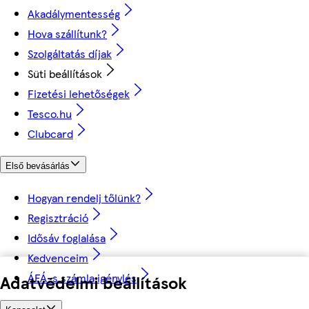
Akadálymentesség
Hova szállítunk?
Szolgáltatás díjak
Süti beállítások
Fizetési lehetőségek
Tesco.hu
Clubcard
Első bevásárlás
Hogyan rendelj tőlünk?
Regisztráció
Idősáv foglalása
Kedvenceim
ÁFÁ-s számla igénylés
Adatvédelmi beállítások