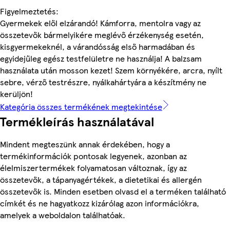
Figyelmeztetés:
Gyermekek elől elzárandó! Kámforra, mentolra vagy az
összetevők bármelyikére meglévő érzékenység esetén,
kisgyermekeknél, a várandósság első harmadában és
egyidejűleg egész testfelületre ne használja! A balzsam
használata után mosson kezet! Szem környékére, arcra, nyílt
sebre, vérző testrészre, nyálkahártyára a készítmény ne
kerüljön!
Kategória összes termékének megtekintése
Termékleírás használatával
Mindent megteszünk annak érdekében, hogy a
termékinformációk pontosak legyenek, azonban az
élelmiszertermékek folyamatosan változnak, így az
összetevők, a tápanyagértékek, a dietetikai és allergén
összetevők is. Minden esetben olvasd el a terméken található
címkét és ne hagyatkozz kizárólag azon információkra,
amelyek a weboldalon találhatóak.