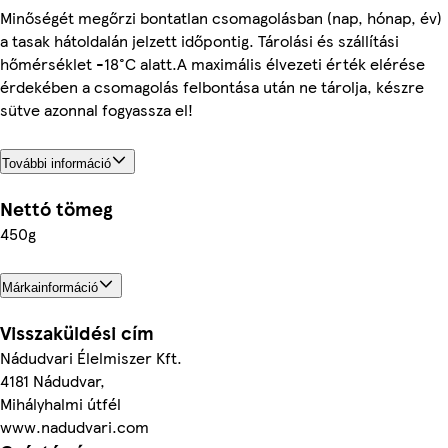
Minőségét megőrzi bontatlan csomagolásban (nap, hónap, év)
a tasak hátoldalán jelzett időpontig. Tárolási és szállítási
hőmérséklet -18°C alatt.A maximális élvezeti érték elérése
érdekében a csomagolás felbontása után ne tárolja, készre
sütve azonnal fogyassza el!
További információ
Nettó tömeg
450g
Márkainformáció
Visszaküldési cím
Nádudvari Élelmiszer Kft.
4181 Nádudvar,
Mihályhalmi útfél
www.nadudvari.com