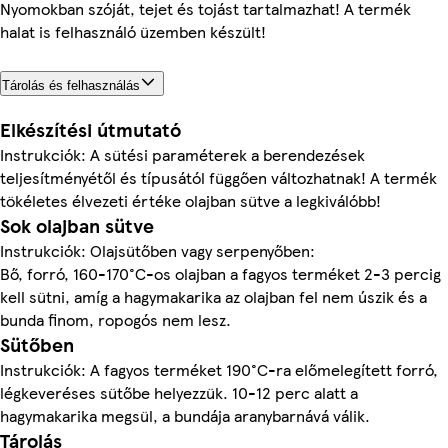
Nyomokban szóját, tejet és tojást tartalmazhat! A termék
halat is felhasználó üzemben készült!
Tárolás és felhasználás
Elkészítési útmutató
Instrukciók: A sütési paraméterek a berendezések
teljesítményétől és típusától függően változhatnak! A termék
tökéletes élvezeti értéke olajban sütve a legkiválóbb!
Sok olajban sütve
Instrukciók: Olajsütőben vagy serpenyőben:
Bő, forró, 160-170°C-os olajban a fagyos terméket 2-3 percig
kell sütni, amíg a hagymakarika az olajban fel nem úszik és a
bunda finom, ropogós nem lesz.
Sütőben
Instrukciók: A fagyos terméket 190°C-ra előmelegített forró,
légkeveréses sütőbe helyezzük. 10-12 perc alatt a
hagymakarika megsül, a bundája aranybarnává válik.
Tárolás