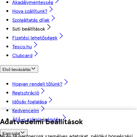
Akadálymentesség
Hova szállítunk?
Szolgáltatás díjak
Süti beállítások
Fizetési lehetőségek
Tesco.hu
Clubcard
Első bevásárlás
Hogyan rendelj tőlünk?
Regisztráció
Idősáv foglalása
Kedvenceim
ÁFÁ-s számla igénylés
Adatvédelmi beállítások
Kapcsolat
Mi és 18 partnerünk személyes adatokat, például böngészési