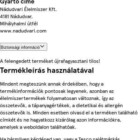
Gyártó címe
Nádudvari Élelmiszer Kft.
4181 Nádudvar,
Mihályhalmi útfél
www.nadudvari.com
Biztonsági információ
A felengedett terméket újrafagyasztani tilos!
Termékleírás használatával
Mindent megteszünk annak érdekében, hogy a
termékinformációk pontosak legyenek, azonban az
élelmiszertermékek folyamatosan változnak, így az
összetevők, a tápanyagértékek, a dietetikai és allergén
összetevők is. Minden esetben olvasd el a terméken található
címkét és ne hagyatkozz kizárólag azon információkra,
amelyek a weboldalon találhatóak.
Ha bármilyen kérdésed van, vagy a Tesco sajátmárkás