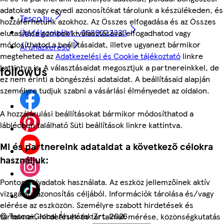
adatokat vagy egyedi azonosítókat tárolunk a készülékeden, és
Tesco.hu
hozzáférhetünk azokhoz. Az Összes elfogadása és az Összes
Ügyfélszolgálat - 0680222333
elutasítása gombok kiválasztásával elfogadhatod vagy
módosíthatod a beállításaidat, illetve ugyanezt bármikor
Áruházkereső
megteheted az
Adatkezelési és Cookie tájékoztató
linkre
kattintva is. A választásaidat megosztjuk a partnereinkkel, de
followUs
ez nem érinti a böngészési adataidat. A beállításaid alapján
személyre tudjuk szabni a vásárlási élményedet az oldalon.
A hozzájárulási beállításokat bármikor módosíthatod a
láblécben található Süti beállítások linkre kattintva.
Mi és partnereink adataidat a következő célokra
használjuk:
Pontos helyadatok használata. Az eszköz jellemzőinek aktív
vizsgálata azonosítás céljából. Információk tárolása és/vagy
elérése az eszközön. Személyre szabott hirdetések és
©
Tesco-Global Áruházak Zrt. 2026
tartalmak, hirdetések és tartalmak mérése, közönségkutatás