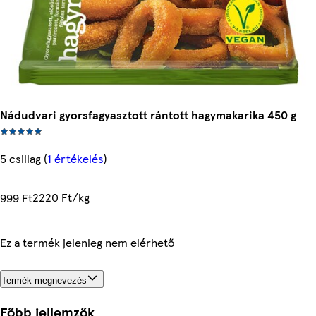
Nádudvari gyorsfagyasztott rántott hagymakarika 450 g
5 csillag
(
1 értékelés
)
2220 Ft/kg
999 Ft
Ez a termék jelenleg nem elérhető
Termék megnevezés
Főbb jellemzők