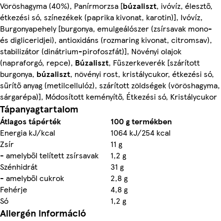
Vöröshagyma (40%), Panírmorzsa [
búzaliszt
, ivóvíz, élesztő,
étkezési só, színezékek (paprika kivonat, karotin)], Ivóvíz,
Burgonyapehely [burgonya, emulgeálószer (zsírsavak mono-
és digliceridjei), antioxidáns (rozmaring kivonat, citromsav),
stabilizátor (dinátrium-pirofoszfát)], Növényi olajok
(napraforgó, repce),
Búzaliszt
, Fűszerkeverék [szárított
burgonya,
búzaliszt
, növényi rost, kristálycukor, étkezési só,
sűrítő anyag (metilcellulóz), szárított zöldségek (vöröshagyma,
sárgarépa)], Módosított keményítő, Étkezési só, Kristálycukor
Tápanyagtartalom
Átlagos tápérték
100 g termékben
Energia kJ/kcal
1064 kJ/254 kcal
Zsír
11 g
- amelyből telített zsírsavak
1,2 g
Szénhidrát
31 g
- amelyből cukrok
2,8 g
Fehérje
4,8 g
Só
1,2 g
Allergén információ