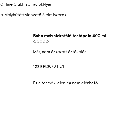
k
Online Club
Inspirációk
Nyár
ru
Mélyhűtött
Alapvető élelmiszerek
Baba mélyhidratáló testápoló 400 ml
Még nem érkezett értékelés
3073 Ft/l
1229 Ft
Ez a termék jelenleg nem elérhető