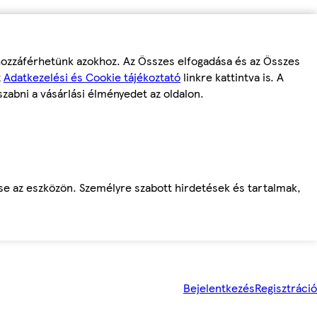
 hozzáférhetünk azokhoz. Az Összes elfogadása és az Összes
z
Adatkezelési és Cookie tájékoztató
linkre kattintva is. A
szabni a vásárlási élményedet az oldalon.
ése az eszközön. Személyre szabott hirdetések és tartalmak,
Bejelentkezés
Regisztráció