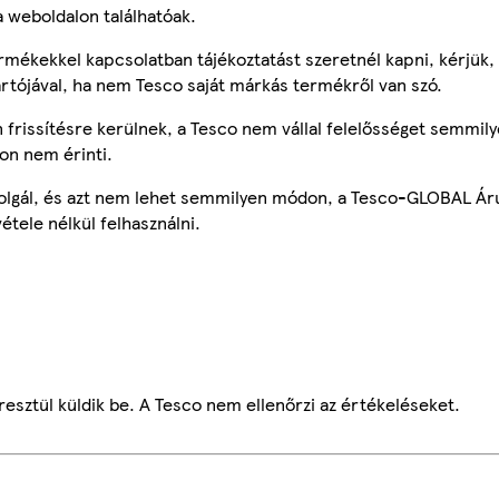
a weboldalon találhatóak.
mékekkel kapcsolatban tájékoztatást szeretnél kapni, kérjük, 
ártójával, ha nem Tesco saját márkás termékről van szó.
frissítésre kerülnek, a Tesco nem vállal felelősséget semmily
on nem érinti.
szolgál, és azt nem lehet semmilyen módon, a Tesco-GLOBAL Ár
étele nélkül felhasználni.
esztül küldik be. A Tesco nem ellenőrzi az értékeléseket.