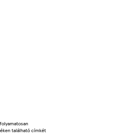
 folyamatosan
méken található címkét