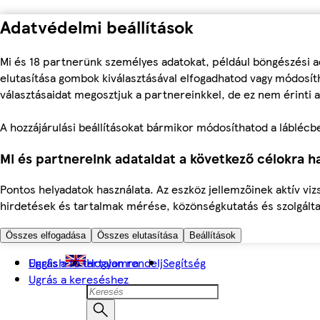
Adatvédelmi beállítások
Mi és 18 partnerünk személyes adatokat, például böngészési a
elutasítása gombok kiválasztásával elfogadhatod vagy módosíth
választásaidat megosztjuk a partnereinkkel, de ez nem érinti a
A hozzájárulási beállításokat bármikor módosíthatod a láblécben 
Mi és partnereink adataidat a következő célokra ha
Pontos helyadatok használata. Az eszköz jellemzőinek aktív viz
hirdetések és tartalmak mérése, közönségkutatás és szolgálta
Összes elfogadása
Összes elutasítása
Beállítások
Ugrás a fő tartalomra
English
Hogyan rendelj
Segítség
Ugrás a kereséshez