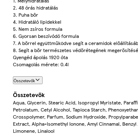
1. Mélyhidratálás
2. 48 órás hidratálás
3. Puha bőr
4. Hidratáló lipidekkel
5. Nem zsíros formula
6. Gyorsan beszívódó formula
7. A bőrrel együttműködve segít a ceramidok előállításá
8. Segít a bőr természetes védőrétegének megerősítés
Gyengéd ápolás 1920 óta
Csomagolás mérete: 0.4l
Összetevők
Összetevők
Aqua, Glycerin, Stearic Acid, Isopropyl Myristate, Para
Petrolatum, Cetyl Alcohol, Tapioca Starch, Phenoxyetha
Crosspolymer, Parfum, Sodium Hydroxide, Propylparaben
Extract, Alpha-Isomethyl Ionone, Amyl Cinnamal, Benzyl 
Limonene, Linalool