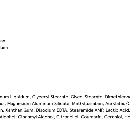
ban
ében
ffinum Liquidum, Glyceryl Stearate, Glycol Stearate, Dimethico
nol, Magnesium Aluminum Silicate, Methylparaben, Acrylates/C
, Xanthan Gum, Disodium EDTA, Stearamide AMP, Lactic Acid,
Alcohol, Cinnamyl Alcohol, Citronellol, Coumarin, Geraniol, H