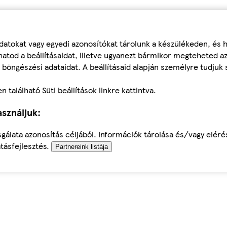
datokat vagy egyedi azonosítókat tárolunk a készülékeden, és
atod a beállításaidat, illetve ugyanezt bármikor megteheted a
 böngészési adataidat. A beállításaid alapján személyre tudjuk 
található Süti beállítások linkre kattintva.
sználjuk:
sgálata azonosítás céljából. Információk tárolása és/vagy elér
tásfejlesztés.
Partnereink listája