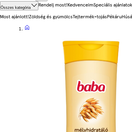
Rendelj most!
Kedvenceim
Speciális ajánlato
Összes kategória
Most ajánlott!
Zöldség és gyümölcs
Tejtermék-tojás
Pékáru
Húsá