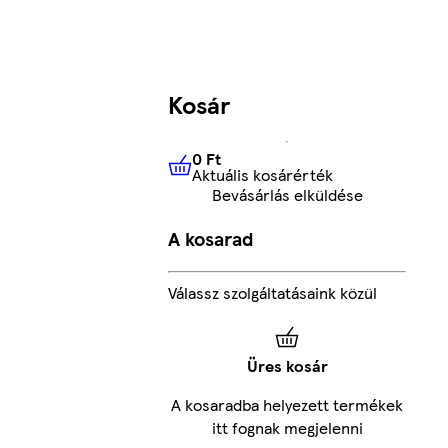
Kosár
0 Ft
Aktuális kosárérték
0 Ft
Aktuális kosárérték
Bevásárlás elküldése
A kosarad
Válassz szolgáltatásaink közül
Üres kosár
A kosaradba helyezett termékek
itt fognak megjelenni