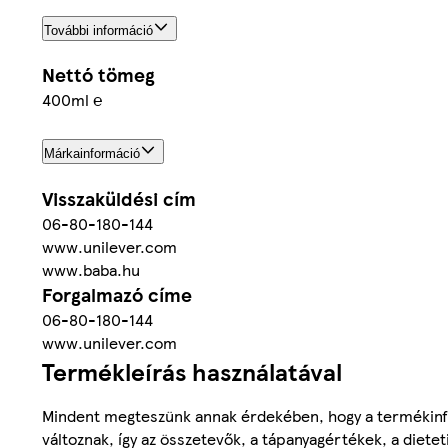
További információ
Nettó tömeg
400ml ℮
Márkainformáció
Visszaküldési cím
06-80-180-144
www.unilever.com
www.baba.hu
Forgalmazó címe
06-80-180-144
www.unilever.com
Termékleírás használatával
Mindent megteszünk annak érdekében, hogy a termékinf
változnak, így az összetevők, a tápanyagértékek, a diete