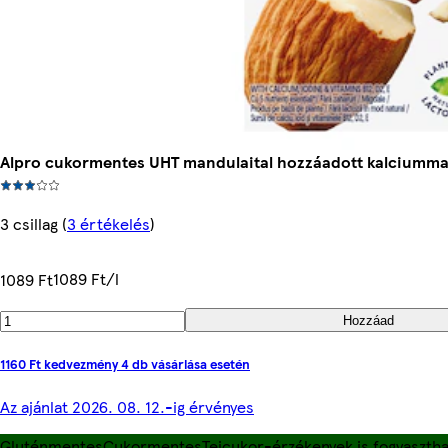
Alpro cukormentes UHT mandulaital hozzáadott kalciummal, 
3 csillag
(
3 értékelés
)
1089 Ft/l
1089 Ft
Hozzáad
1160 Ft kedvezmény 4 db vásárlása esetén
Az ajánlat 2026. 08. 12.-ig érvényes
Gluténmentes
Cukormentes
Tejcukor-érzékenyek is fogyasztha