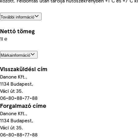
között. Felbontás után tárolja hűtőszekrényben +1°C és +7°C kö
További információ
Nettó tömeg
1l ℮
Márkainformáció
Visszaküldési cím
Danone Kft.,
1134 Budapest,
Váci út 35.
06-80-88-77-88
Forgalmazó címe
Danone Kft.,
1134 Budapest,
Váci út 35.
06-80-88-77-88