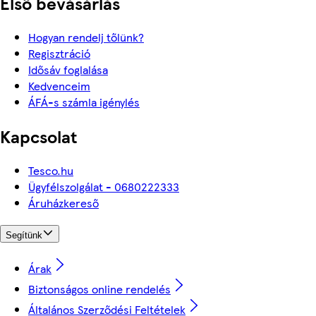
Első bevásárlás
Hogyan rendelj tőlünk?
Regisztráció
Idősáv foglalása
Kedvenceim
ÁFÁ-s számla igénylés
Kapcsolat
Tesco.hu
Ügyfélszolgálat - 0680222333
Áruházkereső
Segítünk
Árak
Biztonságos online rendelés
Általános Szerződési Feltételek