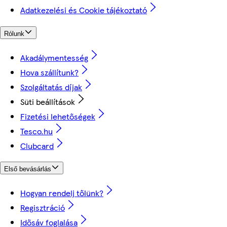
Adatkezelési és Cookie tájékoztató
Rólunk
Akadálymentesség
Hova szállítunk?
Szolgáltatás díjak
Süti beállítások
Fizetési lehetőségek
Tesco.hu
Clubcard
Első bevásárlás
Hogyan rendelj tőlünk?
Regisztráció
Idősáv foglalása