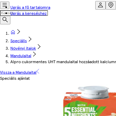
Ugrás a fő tartalomra
Ugrás a kereséshez
Speciális
Növényi italok
Mandulaital
Alpro cukormentes UHT mandulaital hozzáadott kalciummal
Vissza a Mandulaital
Speciális ajánlat