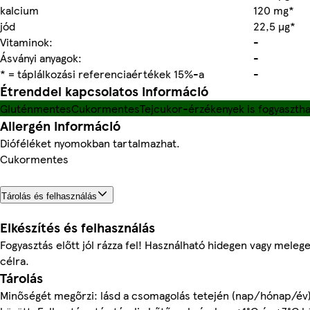
kalcium
120 mg*
jód
22,5 µg*
Vitaminok:
-
Ásványi anyagok:
-
* = táplálkozási referenciaértékek 15%-a
-
Étrenddel kapcsolatos információ
Gluténmentes
Cukormentes
Tejcukor-érzékenyek is fogyasztha
Allergén információ
Dióféléket nyomokban tartalmazhat.
Cukormentes
Tárolás és felhasználás
Elkészítés és felhasználás
Fogyasztás előtt jól rázza fel! Használható hidegen vagy meleg
célra.
Tárolás
Minőségét megőrzi: lásd a csomagolás tetején (nap/hónap/év)