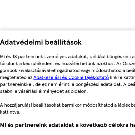
Adatvédelmi beállítások
Mi és 18 partnerünk személyes adatokat, például böngészési a
tárolunk a készülékeden, és hozzáférhetünk azokhoz. Az Össze
gombok kiválasztásával elfogadhatod vagy módosíthatod a beáll
megteheted az
Adatkezelési és Cookie tájékoztató
linkre katti
partnereinkkel, de ez nem érinti a böngészési adataidat. A beá
szabni a vásárlási élményedet az oldalon.
A hozzájárulási beállításokat bármikor módosíthatod a láblécben
kattintva.
Mi és partnereink adataidat a következő célokra ha