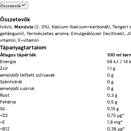
Összetevők
Összetevők
Ivóvíz,
Mandula
(2, 3%), Kalcium (kalcium-karbonát), Tengeri s
gellángumi), Természetes aroma, Emulgeálószer (lecitinek), Jó
vitamin, E-vitamin
Tápanyagtartalom
Átlagos tápérték
100 ml te
Energia
58 kJ / 14 
Zsír
1,1 g
amelyből telített zsírsavak
0 g
Szénhidrát
0 g
amelyből cukrok
0 g
Rost
0,3 g
Fehérje
0,5 g
Só
0,15 g
-D2
0,75 µg*
-E
1,8 mg*
-B12
0,38 µg*