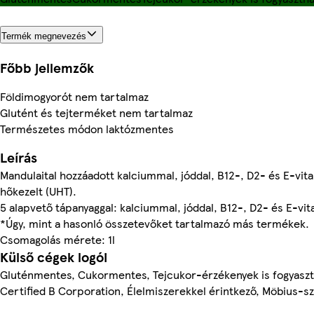
Termék megnevezés
Főbb jellemzők
Földimogyorót nem tartalmaz
Glutént és tejterméket nem tartalmaz
Természetes módon laktózmentes
Leírás
Mandulaital hozzáadott kalciummal, jóddal, B12-, D2- és E-vi
hőkezelt (UHT).
5 alapvető tápanyaggal: kalciummal, jóddal, B12-, D2- és E-vit
*Úgy, mint a hasonló összetevőket tartalmazó más termékek.
Csomagolás mérete: 1l
Külső cégek logói
Gluténmentes, Cukormentes, Tejcukor-érzékenyek is fogyasztha
Certified B Corporation, Élelmiszerekkel érintkező, Möbius-sz