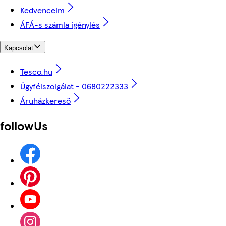
Kedvenceim
ÁFÁ-s számla igénylés
Kapcsolat
Tesco.hu
Ügyfélszolgálat - 0680222333
Áruházkereső
followUs