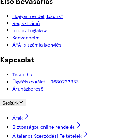
Első bevásárlás
Hogyan rendelj tőlünk?
Regisztráció
Idősáv foglalása
Kedvenceim
ÁFÁ-s számla igénylés
Kapcsolat
Tesco.hu
Ügyfélszolgálat - 0680222333
Áruházkereső
Segítünk
Árak
Biztonságos online rendelés
Általános Szerződési Feltételek