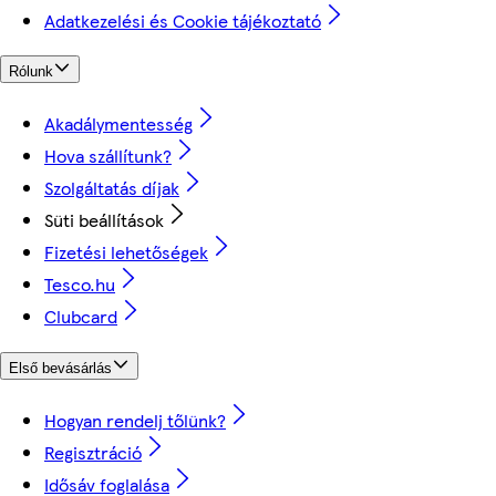
Adatkezelési és Cookie tájékoztató
Rólunk
Akadálymentesség
Hova szállítunk?
Szolgáltatás díjak
Süti beállítások
Fizetési lehetőségek
Tesco.hu
Clubcard
Első bevásárlás
Hogyan rendelj tőlünk?
Regisztráció
Idősáv foglalása