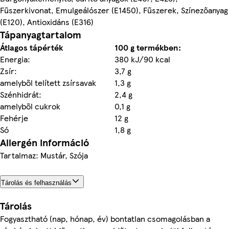
Fűszerkivonat, Emulgeálószer (E1450), Fűszerek, Színezőanyag
(E120), Antioxidáns (E316)
Tápanyagtartalom
Átlagos tápérték
100 g termékben:
Energia:
380 kJ/90 kcal
Zsír:
3,7 g
amelyből telített zsírsavak
1,3 g
Szénhidrát:
2,4 g
amelyből cukrok
0,1 g
Fehérje
12 g
Só
1,8 g
Allergén információ
Tartalmaz: Mustár, Szója
Tárolás és felhasználás
Tárolás
Fogyasztható (nap, hónap, év) bontatlan csomagolásban a