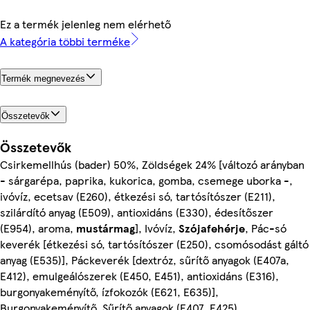
Ez a termék jelenleg nem elérhető
A kategória többi terméke
Termék megnevezés
Összetevők
Összetevők
Csirkemellhús (bader) 50%, Zöldségek 24% [változó arányban
- sárgarépa, paprika, kukorica, gomba, csemege uborka -,
ivóvíz, ecetsav (E260), étkezési só, tartósítószer (E211),
szilárdító anyag (E509), antioxidáns (E330), édesítőszer
(E954), aroma,
mustármag
], Ivóvíz,
Szójafehérje
, Pác-só
keverék [étkezési só, tartósítószer (E250), csomósodást gáltó
anyag (E535)], Páckeverék [dextróz, sűrítő anyagok (E407a,
E412), emulgeálószerek (E450, E451), antioxidáns (E316),
burgonyakeményítő, ízfokozók (E621, E635)],
Burgonyakeményítő, Sűrítő anyagok (E407, E425),