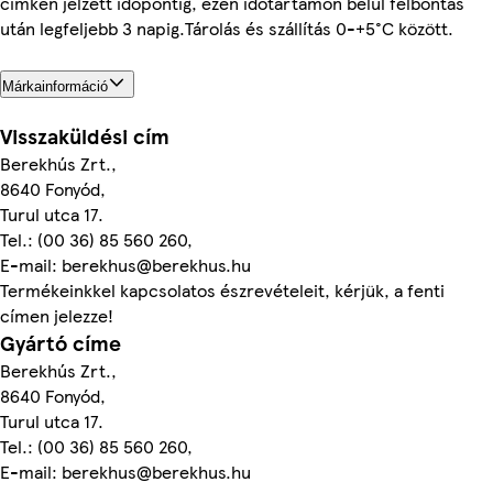
címkén jelzett időpontig, ezen időtartamon belül felbontás
után legfeljebb 3 napig.Tárolás és szállítás 0-+5°C között.
Márkainformáció
Visszaküldési cím
Berekhús Zrt.,
8640 Fonyód,
Turul utca 17.
Tel.: (00 36) 85 560 260,
E-mail: berekhus@berekhus.hu
Termékeinkkel kapcsolatos észrevételeit, kérjük, a fenti
címen jelezze!
Gyártó címe
Berekhús Zrt.,
8640 Fonyód,
Turul utca 17.
Tel.: (00 36) 85 560 260,
E-mail: berekhus@berekhus.hu