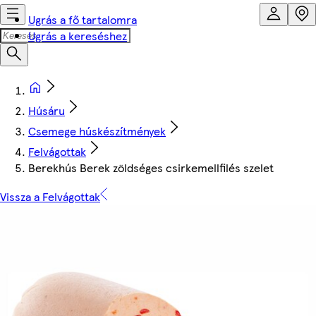
Ugrás a fő tartalomra
Ugrás a kereséshez
Húsáru
Csemege húskészítmények
Felvágottak
Berekhús Berek zöldséges csirkemellfilés szelet
Vissza a Felvágottak