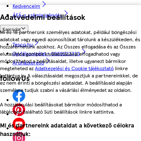
Kedvenceim
ÁFÁ-s számla igénylés
Adatvédelmi beállítások
Kapcsolat
Mi és 18 partnerünk személyes adatokat, például böngészési
adatokat vagy egyedi azonosítókat tárolunk a készülékeden, és
Tesco.hu
hozzáférhetünk azokhoz. Az Összes elfogadása és az Összes
Ügyfélszolgálat - 0680222333
elutasítása gombok kiválasztásával elfogadhatod vagy
módosíthatod a beállításaidat, illetve ugyanezt bármikor
Áruházkereső
megteheted az
Adatkezelési és Cookie tájékoztató
linkre
kattintva is. A választásaidat megosztjuk a partnereinkkel, de
followUs
ez nem érinti a böngészési adataidat. A beállításaid alapján
személyre tudjuk szabni a vásárlási élményedet az oldalon.
A hozzájárulási beállításokat bármikor módosíthatod a
láblécben található Süti beállítások linkre kattintva.
Mi és partnereink adataidat a következő célokra
használjuk: