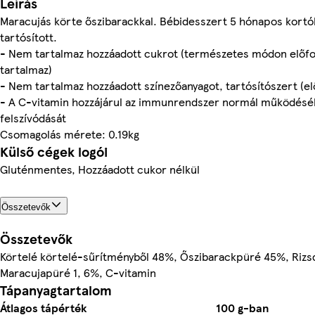
Leírás
Maracujás körte őszibarackkal. Bébidesszert 5 hónapos kortó
tartósított.
- Nem tartalmaz hozzáadott cukrot (természetes módon előfo
tartalmaz)
- Nem tartalmaz hozzáadott színezőanyagot, tartósítószert (elő
- A C-vitamin hozzájárul az immunrendszer normál működéséh
felszívódását
Csomagolás mérete: 0.19kg
Külső cégek logói
Gluténmentes, Hozzáadott cukor nélkül
Összetevők
Összetevők
Körtelé körtelé-sűrítményből 48%, Őszibarackpüré 45%, Rizsd
Maracujapüré 1, 6%, C-vitamin
Tápanyagtartalom
Átlagos tápérték
100 g-ban