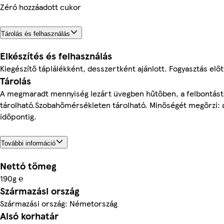
Zéró hozzáadott cukor
Tárolás és felhasználás
Elkészítés és felhasználás
Kiegészítő táplálékként, desszertként ajánlott. Fogyasztás elő
Tárolás
A megmaradt mennyiség lezárt üvegben hűtőben, a felbontástó
tárolható.Szobahőmérsékleten tárolható. Minőségét megőrzi: a
időpontig.
További információ
Nettó tömeg
190g ℮
Származási ország
Származási ország: Németország
Alsó korhatár