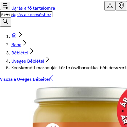
Ugrás a fő tartalomra
Ugrás a kereséshez
Baba
Bébiétel
Üveges Bébiétel
Kecskeméti maracujás körte őszibarackkal bébidesszert
Vissza a Üveges Bébiétel