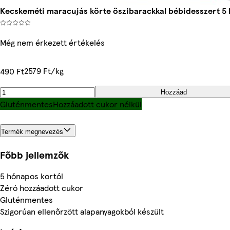
Kecskeméti maracujás körte őszibarackkal bébidesszert 5 
Még nem érkezett értékelés
2579 Ft/kg
490 Ft
Hozzáad
Gluténmentes
Hozzáadott cukor nélkül
Termék megnevezés
Főbb jellemzők
5 hónapos kortól
Zéró hozzáadott cukor
Gluténmentes
Szigorúan ellenőrzött alapanyagokból készült