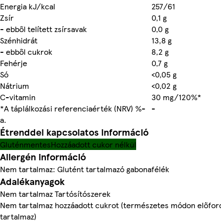
Energia kJ/kcal
257/61
Zsír
0,1 g
- ebből telített zsírsavak
0,0 g
Szénhidrát
13,8 g
- ebből cukrok
8,2 g
Fehérje
0,7 g
Só
<0,05 g
Nátrium
<0,02 g
C-vitamin
30 mg/120%*
*A táplálkozási referenciaérték (NRV) %-
-
a.
Étrenddel kapcsolatos információ
Gluténmentes
Hozzáadott cukor nélkül
Allergén információ
Nem tartalmaz: Glutént tartalmazó gabonafélék
Adalékanyagok
Nem tartalmaz Tartósítószerek
Nem tartalmaz hozzáadott cukrot (természetes módon előfor
tartalmaz)