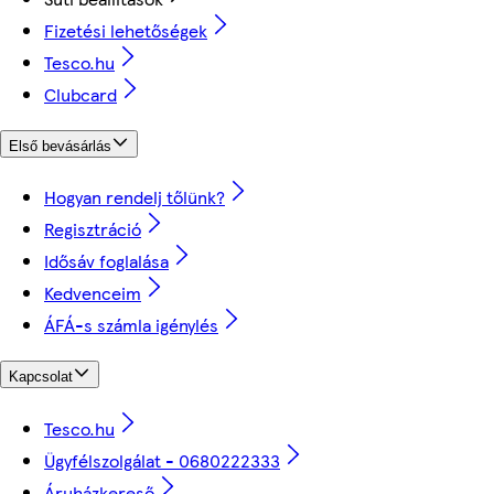
Fizetési lehetőségek
Tesco.hu
Clubcard
Első bevásárlás
Hogyan rendelj tőlünk?
Regisztráció
Idősáv foglalása
Kedvenceim
ÁFÁ-s számla igénylés
Kapcsolat
Tesco.hu
Ügyfélszolgálat - 0680222333
Áruházkereső