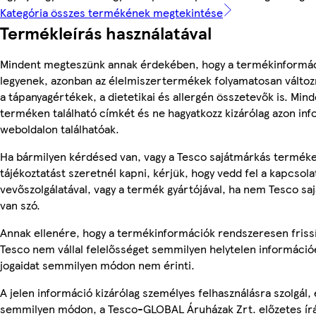
Kategória összes termékének megtekintése
Termékleírás használatával
Mindent megteszünk annak érdekében, hogy a termékinformá
legyenek, azonban az élelmiszertermékek folyamatosan változn
a tápanyagértékek, a dietetikai és allergén összetevők is. Min
terméken található címkét és ne hagyatkozz kizárólag azon in
weboldalon találhatóak.
Ha bármilyen kérdésed van, vagy a Tesco sajátmárkás termék
tájékoztatást szeretnél kapni, kérjük, hogy vedd fel a kapcsola
vevőszolgálatával, vagy a termék gyártójával, ha nem Tesco s
van szó.
Annak ellenére, hogy a termékinformációk rendszeresen frissí
Tesco nem vállal felelősséget semmilyen helytelen információ
jogaidat semmilyen módon nem érinti.
A jelen információ kizárólag személyes felhasználásra szolgál,
semmilyen módon, a Tesco-GLOBAL Áruházak Zrt. előzetes írá