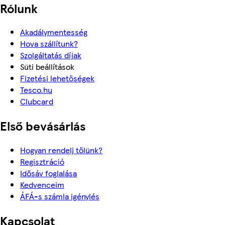
Rólunk
Akadálymentesség
Hova szállítunk?
Szolgáltatás díjak
Süti beállítások
Fizetési lehetőségek
Tesco.hu
Clubcard
Első bevásárlás
Hogyan rendelj tőlünk?
Regisztráció
Idősáv foglalása
Kedvenceim
ÁFÁ-s számla igénylés
Kapcsolat