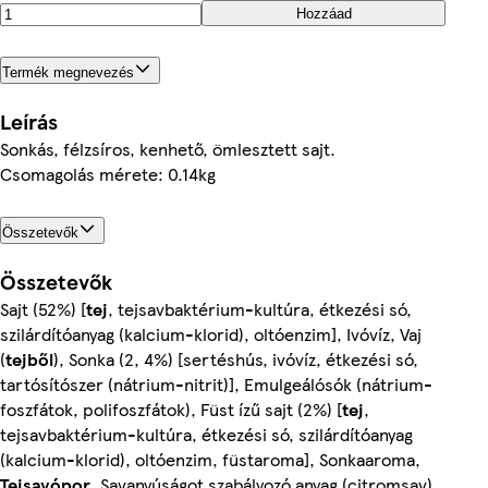
Hozzáad
Termék megnevezés
Leírás
Sonkás, félzsíros, kenhető, ömlesztett sajt.
Csomagolás mérete: 0.14kg
Összetevők
Összetevők
Sajt (52%) [
tej
, tejsavbaktérium-kultúra, étkezési só,
szilárdítóanyag (kalcium-klorid), oltóenzim], Ivóvíz, Vaj
(
tejből
), Sonka (2, 4%) [sertéshús, ivóvíz, étkezési só,
tartósítószer (nátrium-nitrit)], Emulgeálósók (nátrium-
foszfátok, polifoszfátok), Füst ízű sajt (2%) [
tej
,
tejsavbaktérium-kultúra, étkezési só, szilárdítóanyag
(kalcium-klorid), oltóenzim, füstaroma], Sonkaaroma,
Tejsavópor
, Savanyúságot szabályozó anyag (citromsav),