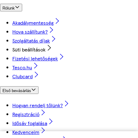
Rólunk
Akadálymentesség
Hova szállítunk?
Szolgáltatás díjak
Süti beállítások
Fizetési lehetőségek
Tesco.hu
Clubcard
Első bevásárlás
Hogyan rendelj tőlünk?
Regisztráció
Idősáv foglalása
Kedvenceim