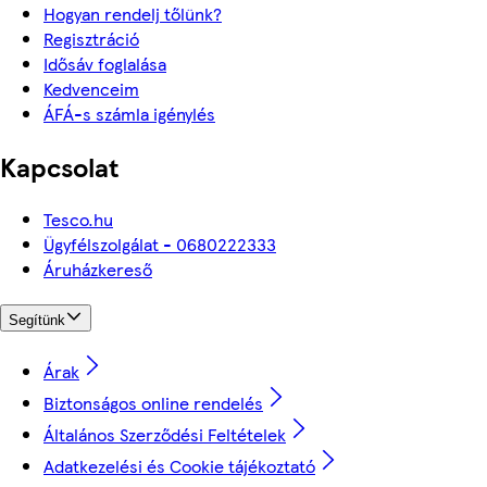
Hogyan rendelj tőlünk?
Regisztráció
Idősáv foglalása
Kedvenceim
ÁFÁ-s számla igénylés
Kapcsolat
Tesco.hu
Ügyfélszolgálat - 0680222333
Áruházkereső
Segítünk
Árak
Biztonságos online rendelés
Általános Szerződési Feltételek
Adatkezelési és Cookie tájékoztató