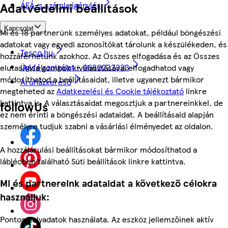
ÁFÁ-s számla igénylés
Adatvédelmi beállítások
Kapcsolat
Mi és 18 partnerünk személyes adatokat, például böngészési
adatokat vagy egyedi azonosítókat tárolunk a készülékeden, és
Tesco.hu
hozzáférhetünk azokhoz. Az Összes elfogadása és az Összes
Ügyfélszolgálat - 0680222333
elutasítása gombok kiválasztásával elfogadhatod vagy
módosíthatod a beállításaidat, illetve ugyanezt bármikor
Áruházkereső
megteheted az
Adatkezelési és Cookie tájékoztató
linkre
kattintva is. A választásaidat megosztjuk a partnereinkkel, de
followUs
ez nem érinti a böngészési adataidat. A beállításaid alapján
személyre tudjuk szabni a vásárlási élményedet az oldalon.
A hozzájárulási beállításokat bármikor módosíthatod a
láblécben található Süti beállítások linkre kattintva.
Mi és partnereink adataidat a következő célokra
használjuk:
Pontos helyadatok használata. Az eszköz jellemzőinek aktív