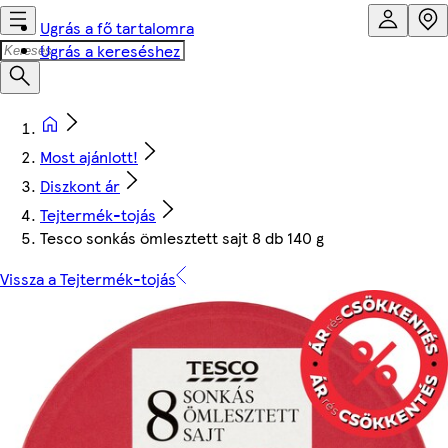
Ugrás a fő tartalomra
Ugrás a kereséshez
Most ajánlott!
Diszkont ár
Tejtermék-tojás
Tesco sonkás ömlesztett sajt 8 db 140 g
Vissza a Tejtermék-tojás