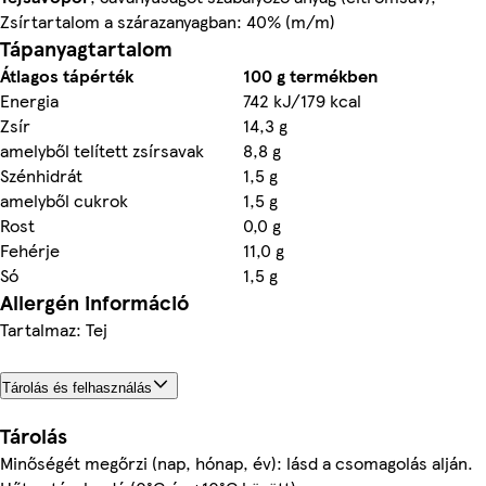
Zsírtartalom a szárazanyagban: 40% (m/m)
Tápanyagtartalom
Átlagos tápérték
100 g termékben
Energia
742 kJ/179 kcal
Zsír
14,3 g
amelyből telített zsírsavak
8,8 g
Szénhidrát
1,5 g
amelyből cukrok
1,5 g
Rost
0,0 g
Fehérje
11,0 g
Só
1,5 g
Allergén információ
Tartalmaz: Tej
Tárolás és felhasználás
Tárolás
Minőségét megőrzi (nap, hónap, év): lásd a csomagolás alján.