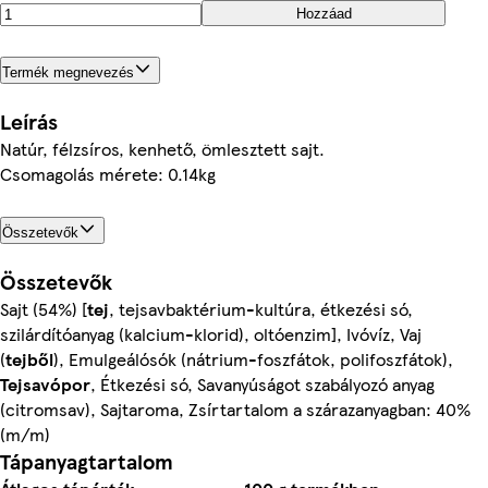
Hozzáad
Termék megnevezés
Leírás
Natúr, félzsíros, kenhető, ömlesztett sajt.
Csomagolás mérete: 0.14kg
Összetevők
Összetevők
Sajt (54%) [
tej
, tejsavbaktérium-kultúra, étkezési só,
szilárdítóanyag (kalcium-klorid), oltóenzim], Ivóvíz, Vaj
(
tejből
), Emulgeálósók (nátrium-foszfátok, polifoszfátok),
Tejsavópor
, Étkezési só, Savanyúságot szabályozó anyag
(citromsav), Sajtaroma, Zsírtartalom a szárazanyagban: 40%
(m/m)
Tápanyagtartalom