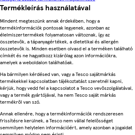
Termékleírás használatával
Mindent megteszünk annak érdekében, hogy a
termékinformációk pontosak legyenek, azonban az
élelmiszertermékek folyamatosan változnak, így az
összetevők, a tápanyagértékek, a dietetikai és allergén
összetevők is. Minden esetben olvasd el a terméken található
címkét és ne hagyatkozz kizárólag azon információkra,
amelyek a weboldalon találhatóak.
Ha bármilyen kérdésed van, vagy a Tesco sajátmárkás
termékekkel kapcsolatban tájékoztatást szeretnél kapni,
kérjük, hogy vedd fel a kapcsolatot a Tesco vevőszolgálatával,
vagy a termék gyártójával, ha nem Tesco saját márkás
termékről van szó.
Annak ellenére, hogy a termékinformációk rendszeresen
frissítésre kerülnek, a Tesco nem vállal felelősséget
semmilyen helytelen információért, amely azonban a jogaidat
semmilyen módon nem érinti.