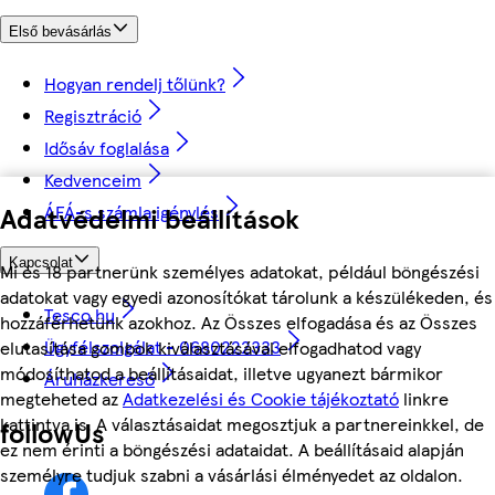
Első bevásárlás
Hogyan rendelj tőlünk?
Regisztráció
Idősáv foglalása
Kedvenceim
ÁFÁ-s számla igénylés
Adatvédelmi beállítások
Kapcsolat
Mi és 18 partnerünk személyes adatokat, például böngészési
adatokat vagy egyedi azonosítókat tárolunk a készülékeden, és
Tesco.hu
hozzáférhetünk azokhoz. Az Összes elfogadása és az Összes
Ügyfélszolgálat - 0680222333
elutasítása gombok kiválasztásával elfogadhatod vagy
módosíthatod a beállításaidat, illetve ugyanezt bármikor
Áruházkereső
megteheted az
Adatkezelési és Cookie tájékoztató
linkre
kattintva is. A választásaidat megosztjuk a partnereinkkel, de
followUs
ez nem érinti a böngészési adataidat. A beállításaid alapján
személyre tudjuk szabni a vásárlási élményedet az oldalon.