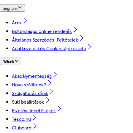
Segítünk
Árak
Biztonságos online rendelés
Általános Szerződési Feltételek
Adatkezelési és Cookie tájékoztató
Rólunk
Akadálymentesség
Hova szállítunk?
Szolgáltatás díjak
Süti beállítások
Fizetési lehetőségek
Tesco.hu
Clubcard