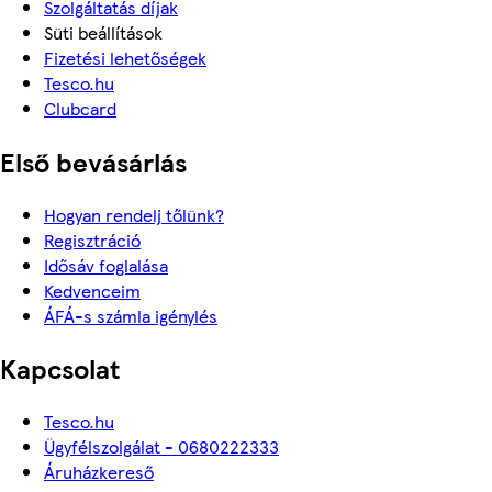
Szolgáltatás díjak
Süti beállítások
Fizetési lehetőségek
Tesco.hu
Clubcard
Első bevásárlás
Hogyan rendelj tőlünk?
Regisztráció
Idősáv foglalása
Kedvenceim
ÁFÁ-s számla igénylés
Kapcsolat
Tesco.hu
Ügyfélszolgálat - 0680222333
Áruházkereső