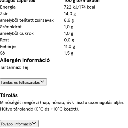
Átlagos tápérték
100 g termékben
Energia
722 kJ/174 kcal
Zsír
14,0 g
amelyből telített zsírsavak
8,6 g
Szénhidrát
1,0 g
amelyből cukrok
1,0 g
Rost
0,0 g
Fehérje
11,0 g
Só
1,5 g
Allergén információ
Tartalmaz: Tej
Tárolás és felhasználás
Tárolás
Minőségét megőrzi (nap, hónap, év): lásd a csomagolás alján.
Hűtve tárolandó (0°C és +10°C között).
További információ