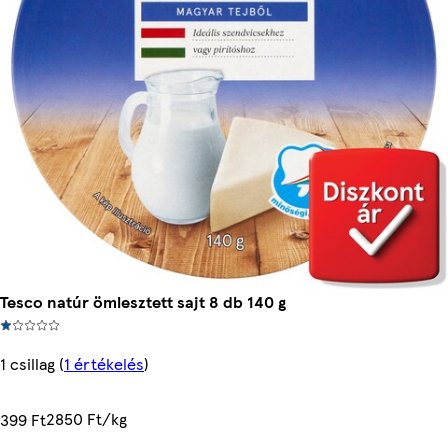
Tesco natúr ömlesztett sajt 8 db 140 g
1 csillag
(
1 értékelés
)
2850 Ft/kg
399 Ft