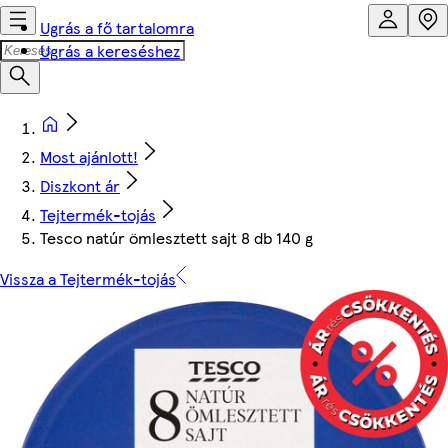
Ugrás a fő tartalomra
Ugrás a kereséshez
Most ajánlott!
Diszkont ár
Tejtermék-tojás
Tesco natúr ömlesztett sajt 8 db 140 g
Vissza a Tejtermék-tojás