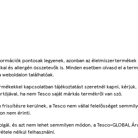
ormációk pontosak legyenek, azonban az élelmiszertermékek
tikai és allergén összetevők is. Minden esetben olvasd el a ter
a weboldalon találhatóak.
mékekkel kapcsolatban tájékoztatást szeretnél kapni, kérjük, 
ártójával, ha nem Tesco saját márkás termékről van szó.
frissítésre kerülnek, a Tesco nem vállal felelősséget semmily
on nem érinti.
szolgál, és azt nem lehet semmilyen módon, a Tesco-GLOBAL Ár
étele nélkül felhasználni.