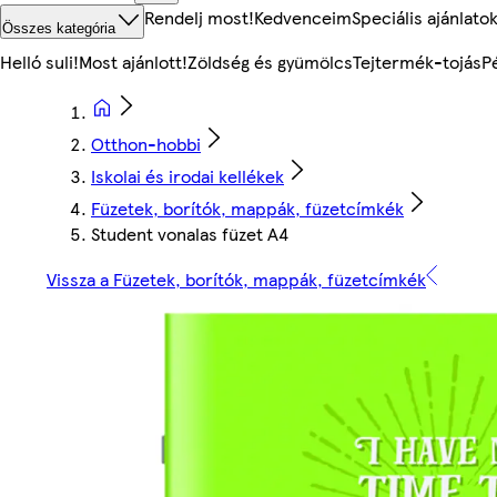
Rendelj most!
Kedvenceim
Speciális ajánlato
Összes kategória
Helló suli!
Most ajánlott!
Zöldség és gyümölcs
Tejtermék-tojás
P
Otthon-hobbi
Iskolai és irodai kellékek
Füzetek, borítók, mappák, füzetcímkék
Student vonalas füzet A4
Vissza a Füzetek, borítók, mappák, füzetcímkék