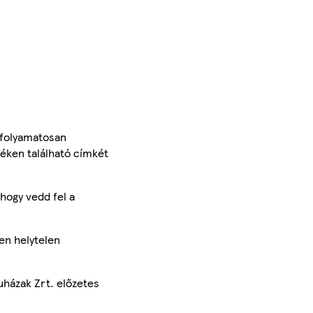
 folyamatosan
méken található címkét
hogy vedd fel a
en helytelen
uházak Zrt. előzetes