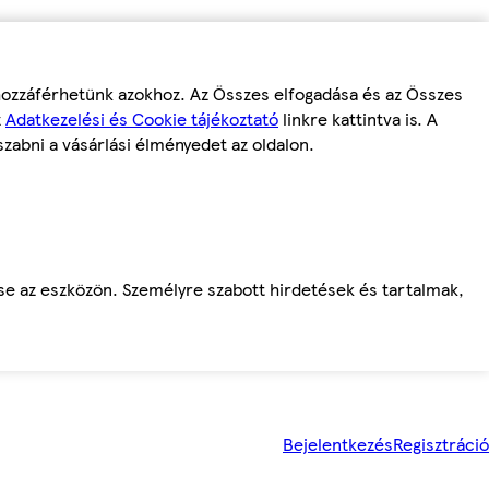
 hozzáférhetünk azokhoz. Az Összes elfogadása és az Összes
z
Adatkezelési és Cookie tájékoztató
linkre kattintva is. A
szabni a vásárlási élményedet az oldalon.
ése az eszközön. Személyre szabott hirdetések és tartalmak,
Bejelentkezés
Regisztráció