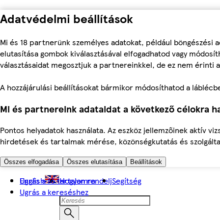
Adatvédelmi beállítások
Mi és 18 partnerünk személyes adatokat, például böngészési a
elutasítása gombok kiválasztásával elfogadhatod vagy módosíth
választásaidat megosztjuk a partnereinkkel, de ez nem érinti a
A hozzájárulási beállításokat bármikor módosíthatod a láblécben 
Mi és partnereink adataidat a következő célokra ha
Pontos helyadatok használata. Az eszköz jellemzőinek aktív viz
hirdetések és tartalmak mérése, közönségkutatás és szolgálta
Összes elfogadása
Összes elutasítása
Beállítások
Ugrás a fő tartalomra
English
Hogyan rendelj
Segítség
Ugrás a kereséshez