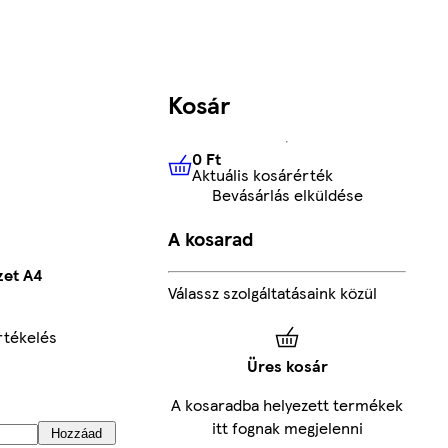
Kosár
0 Ft
Aktuális kosárérték
0 Ft
Aktuális kosárérték
Bevásárlás elküldése
A kosarad
zet A4
Válassz szolgáltatásaink közül
rtékelés
Üres kosár
A kosaradba helyezett termékek
itt fognak megjelenni
Hozzáad