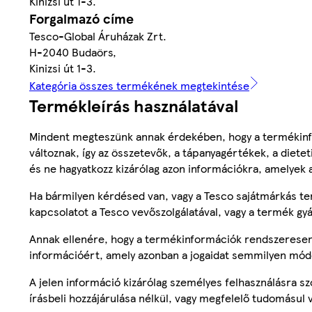
Kinizsi út 1-3.
Forgalmazó címe
Tesco-Global Áruházak Zrt.
H-2040 Budaörs,
Kinizsi út 1-3.
Kategória összes termékének megtekintése
Termékleírás használatával
Mindent megteszünk annak érdekében, hogy a termékinf
változnak, így az összetevők, a tápanyagértékek, a diete
és ne hagyatkozz kizárólag azon információkra, amelyek 
Ha bármilyen kérdésed van, vagy a Tesco sajátmárkás ter
kapcsolatot a Tesco vevőszolgálatával, vagy a termék gy
Annak ellenére, hogy a termékinformációk rendszeresen 
információért, amely azonban a jogaidat semmilyen mód
A jelen információ kizárólag személyes felhasználásra 
írásbeli hozzájárulása nélkül, vagy megfelelő tudomásul v