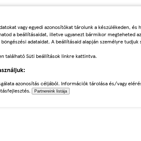
datokat vagy egyedi azonosítókat tárolunk a készülékeden, és
atod a beállításaidat, illetve ugyanezt bármikor megteheted a
 böngészési adataidat. A beállításaid alapján személyre tudjuk 
található Süti beállítások linkre kattintva.
sználjuk:
sgálata azonosítás céljából. Információk tárolása és/vagy elér
tásfejlesztés.
Partnereink listája