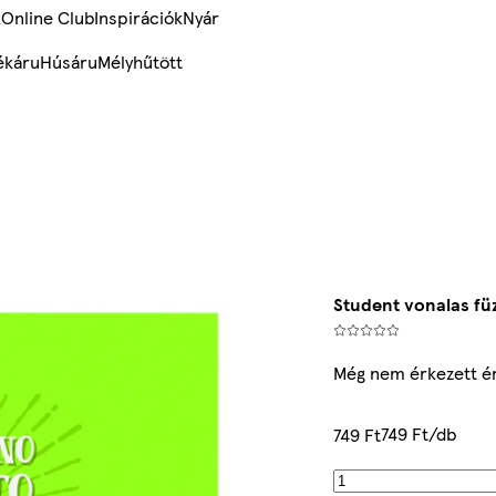
k
Online Club
Inspirációk
Nyár
ékáru
Húsáru
Mélyhűtött
Student vonalas fü
Még nem érkezett é
749 Ft/db
749 Ft