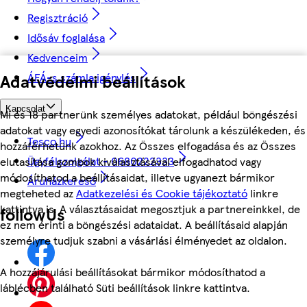
Regisztráció
Idősáv foglalása
Kedvenceim
ÁFÁ-s számla igénylés
Adatvédelmi beállítások
Kapcsolat
Mi és 18 partnerünk személyes adatokat, például böngészési
adatokat vagy egyedi azonosítókat tárolunk a készülékeden, és
Tesco.hu
hozzáférhetünk azokhoz. Az Összes elfogadása és az Összes
Ügyfélszolgálat - 0680222333
elutasítása gombok kiválasztásával elfogadhatod vagy
módosíthatod a beállításaidat, illetve ugyanezt bármikor
Áruházkereső
megteheted az
Adatkezelési és Cookie tájékoztató
linkre
kattintva is. A választásaidat megosztjuk a partnereinkkel, de
followUs
ez nem érinti a böngészési adataidat. A beállításaid alapján
személyre tudjuk szabni a vásárlási élményedet az oldalon.
A hozzájárulási beállításokat bármikor módosíthatod a
láblécben található Süti beállítások linkre kattintva.