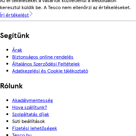
Az értékeléseket a vásárlók közvetlenül a weboldalon
keresztül küldik be. A Tesco nem ellenőrzi az értékeléseket.
Írj értékelést
Segítünk
Árak
Biztonságos online rendelés
Általános Szerződési Feltételek
Adatkezelési és Cookie tájékoztató
Rólunk
Akadálymentesség
Hova szállítunk?
Szolgáltatás díjak
Süti beállítások
Fizetési lehetőségek
Tesco.hu