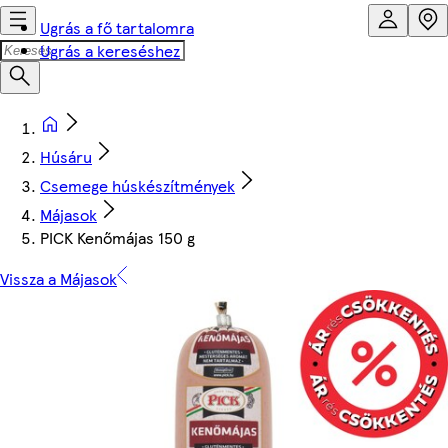
Ugrás a fő tartalomra
Ugrás a kereséshez
Húsáru
Csemege húskészítmények
Májasok
PICK Kenőmájas 150 g
Vissza a Májasok