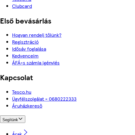
Clubcard
Első bevásárlás
Hogyan rendelj tőlünk?
Regisztráció
Idősáv foglalása
Kedvenceim
ÁFÁ-s számla igénylés
Kapcsolat
Tesco.hu
Ügyfélszolgálat - 0680222333
Áruházkereső
Segítünk
Árak