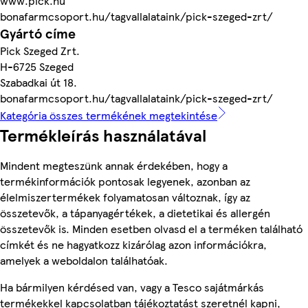
www.pick.hu
bonafarmcsoport.hu/tagvallalataink/pick-szeged-zrt/
Gyártó címe
Pick Szeged Zrt.
H-6725 Szeged
Szabadkai út 18.
bonafarmcsoport.hu/tagvallalataink/pick-szeged-zrt/
Kategória összes termékének megtekintése
Termékleírás használatával
Mindent megteszünk annak érdekében, hogy a
termékinformációk pontosak legyenek, azonban az
élelmiszertermékek folyamatosan változnak, így az
összetevők, a tápanyagértékek, a dietetikai és allergén
összetevők is. Minden esetben olvasd el a terméken található
címkét és ne hagyatkozz kizárólag azon információkra,
amelyek a weboldalon találhatóak.
Ha bármilyen kérdésed van, vagy a Tesco sajátmárkás
termékekkel kapcsolatban tájékoztatást szeretnél kapni,