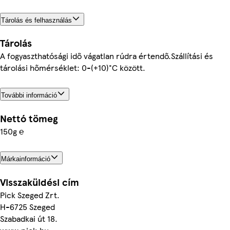
Tárolás és felhasználás
Tárolás
A fogyaszthatósági idő vágatlan rúdra értendő.Szállítási és
tárolási hőmérséklet: 0-(+10)°C között.
További információ
Nettó tömeg
150g ℮
Márkainformáció
Visszaküldési cím
Pick Szeged Zrt.
H-6725 Szeged
Szabadkai út 18.