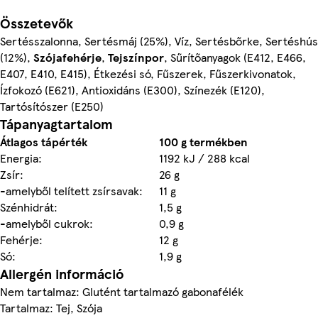
Összetevők
Sertésszalonna, Sertésmáj (25%), Víz, Sertésbőrke, Sertéshús
(12%),
Szójafehérje
,
Tejszínpor
, Sűrítőanyagok (E412, E466,
E407, E410, E415), Étkezési só, Fűszerek, Fűszerkivonatok,
Ízfokozó (E621), Antioxidáns (E300), Színezék (E120),
Tartósítószer (E250)
Tápanyagtartalom
Átlagos tápérték
100 g termékben
Energia:
1192 kJ / 288 kcal
Zsír:
26 g
-amelyből telített zsírsavak:
11 g
Szénhidrát:
1,5 g
-amelyből cukrok:
0,9 g
Fehérje:
12 g
Só:
1,9 g
Allergén információ
Nem tartalmaz: Glutént tartalmazó gabonafélék
Tartalmaz: Tej, Szója