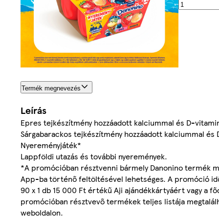
Termék megnevezés
Leírás
Epres tejkészítmény hozzáadott kalciummal és D-vitamin
Sárgabarackos tejkészítmény hozzáadott kalciummal és 
Nyereményjáték*
Lappföldi utazás és további nyeremények.
*A promócióban résztvenni bármely Danonino termék meg
App-ba történő feltöltésével lehetséges. A promóció idő
90 x 1 db 15 000 Ft értékű Aji ajándékkártyáért vagy a főd
promócióban résztvevő termékek teljes listája megtalál
weboldalon.