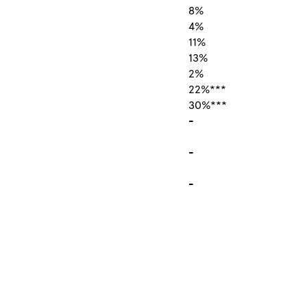
8%
4%
11%
13%
2%
22%***
30%***
-
-
-