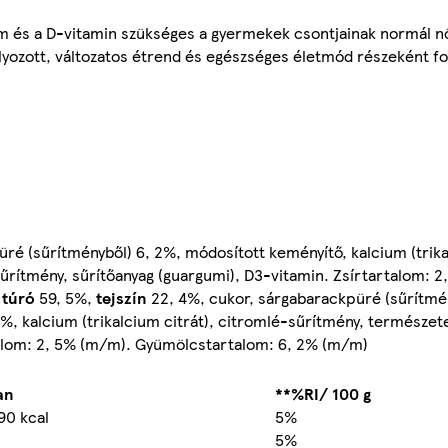
ium és a D-vitamin szükséges a gyermekek csontjainak normál 
yozott, változatos étrend és egészséges életmód részeként fo
ré (sűrítményből) 6, 2%, módosított keményítő, kalcium (trika
rítmény, sűrítőanyag (guargumi), D3-vitamin. Zsírtartalom: 2
y
túró
59, 5%,
tejszín
22, 4%, cukor, sárgabarackpüré (sűrítmén
6%, kalcium (trikalcium citrát), citromlé-sűrítmény, természe
talom: 2, 5% (m/m). Gyümölcstartalom: 6, 2% (m/m)
an
**%RI/ 100 g
90 kcal
5%
5%