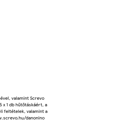
ével, valamint Screvo
 x 1 db hűtőtáskáért, a
i feltételek, valamint a
www.screvo.hu/danonino