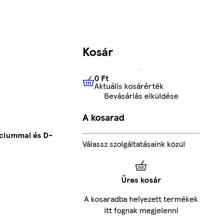
Kosár
0 Ft
Aktuális kosárérték
0 Ft
Aktuális kosárérték
Bevásárlás elküldése
A kosarad
lciummal és D-
Válassz szolgáltatásaink közül
Üres kosár
A kosaradba helyezett termékek
itt fognak megjelenni