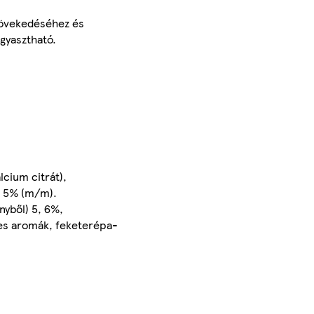
növekedéséhez és
gyasztható.
lcium citrát),
, 5% (m/m).
yből) 5, 6%,
tes aromák, feketerépa-