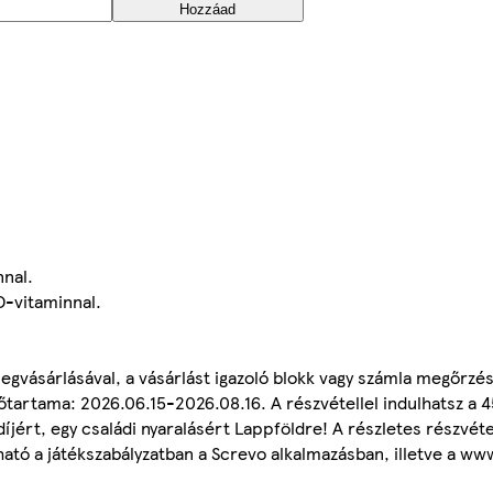
Hozzáad
nal.
D-vitaminnal.
vásárlásával, a vásárlást igazoló blokk vagy számla megőrzés
tartama: 2026.06.15-2026.08.16. A részvétellel indulhatsz a 45
íjért, egy családi nyaralásért Lappföldre! A részletes részvétel
ható a játékszabályzatban a Screvo alkalmazásban, illetve a 