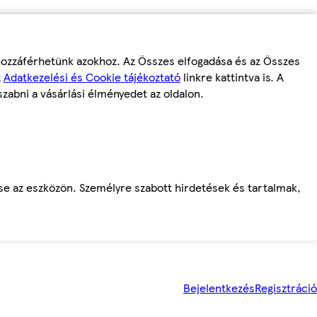
 hozzáférhetünk azokhoz. Az Összes elfogadása és az Összes
z
Adatkezelési és Cookie tájékoztató
linkre kattintva is. A
szabni a vásárlási élményedet az oldalon.
ése az eszközön. Személyre szabott hirdetések és tartalmak,
Bejelentkezés
Regisztráció