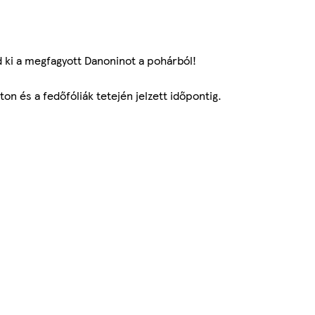
zd ki a megfagyott Danoninot a pohárból!
on és a fedőfóliák tetején jelzett időpontig.