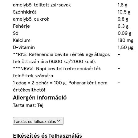
amelyből telített zsírsavak
1,6 g
Szénhidrát
10,5 g
amelyből cukrok
9,8 g
Fehérje
6,3 g
Só
0,09 g
Kalcium
180 mg
D-vitamin
1,50 µg
**RI%: Referencia beviteli érték egy átlagos
-
felnőtt számára (8400 kJ/2000 kcal).
***NRV%: Napi beviteli referenciaérték
-
felnőttek számára.
1 adag = 2 pohár = 100 g. Poharanként nem
-
értékesíthető!
Allergén információ
Tartalmaz: Tej
Tárolás és felhasználás
Elkészítés és felhasználás