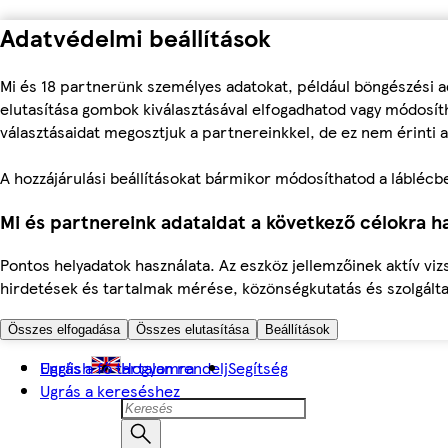
Adatvédelmi beállítások
Mi és 18 partnerünk személyes adatokat, például böngészési a
elutasítása gombok kiválasztásával elfogadhatod vagy módosíth
választásaidat megosztjuk a partnereinkkel, de ez nem érinti a
A hozzájárulási beállításokat bármikor módosíthatod a láblécben 
Mi és partnereink adataidat a következő célokra ha
Pontos helyadatok használata. Az eszköz jellemzőinek aktív viz
hirdetések és tartalmak mérése, közönségkutatás és szolgálta
Összes elfogadása
Összes elutasítása
Beállítások
Ugrás a fő tartalomra
English
Hogyan rendelj
Segítség
Ugrás a kereséshez