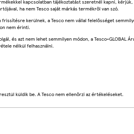
mékekkel kapcsolatban tájékoztatást szeretnél kapni, kérjük, 
ártójával, ha nem Tesco saját márkás termékről van szó.
frissítésre kerülnek, a Tesco nem vállal felelősséget semmily
on nem érinti.
szolgál, és azt nem lehet semmilyen módon, a Tesco-GLOBAL Ár
étele nélkül felhasználni.
esztül küldik be. A Tesco nem ellenőrzi az értékeléseket.