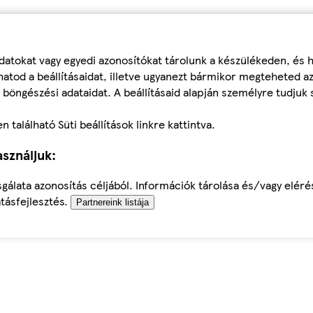
datokat vagy egyedi azonosítókat tárolunk a készülékeden, és
atod a beállításaidat, illetve ugyanezt bármikor megteheted a
 böngészési adataidat. A beállításaid alapján személyre tudjuk 
található Süti beállítások linkre kattintva.
sználjuk:
sgálata azonosítás céljából. Információk tárolása és/vagy elér
tásfejlesztés.
Partnereink listája