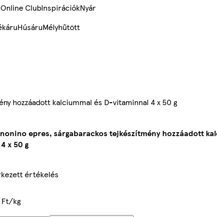
k
Online Club
Inspirációk
Nyár
ékáru
Húsáru
Mélyhűtött
ny hozzáadott kalciummal és D-vitaminnal 4 x 50 g
onino epres, sárgabarackos tejkészítmény hozzáadott ka
4 x 50 g
kezett értékelés
 Ft/kg