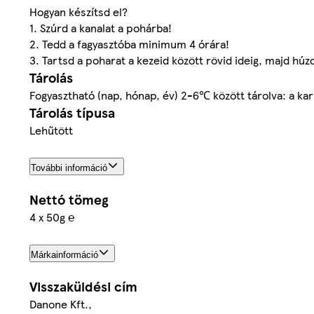
Hogyan készítsd el?
1. Szúrd a kanalat a pohárba!
2. Tedd a fagyasztóba minimum 4 órára!
3. Tartsd a poharat a kezeid között rövid ideig, majd hú
Tárolás
Fogyasztható (nap, hónap, év) 2-6℃ között tárolva: a kart
Tárolás típusa
Lehűtött
További információ
Nettó tömeg
4 x 50g ℮
Márkainformáció
Visszaküldési cím
Danone Kft.,