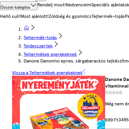
Rendelj most!
Kedvenceim
Speciális ajánlato
Összes kategória
Helló suli!
Most ajánlott!
Zöldség és gyümölcs
Tejtermék-tojás
P
Tejtermék-tojás
Tejdesszertek
Tejtermékek gyerekeknek
Danone Danonino epres, sárgabarackos tejkészítmé
Vissza a Tejtermékek gyerekeknek
Danone Dan
vitaminnal 
Még nem ér
3495
699 Ft