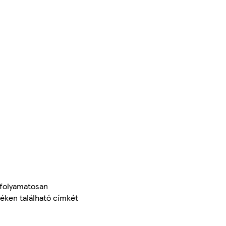
 folyamatosan
méken található címkét