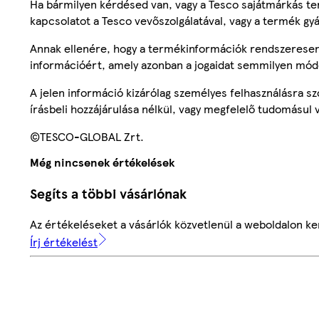
Ha bármilyen kérdésed van, vagy a Tesco sajátmárkás ter
kapcsolatot a Tesco vevőszolgálatával, vagy a termék gy
Annak ellenére, hogy a termékinformációk rendszeresen 
információért, amely azonban a jogaidat semmilyen mód
A jelen információ kizárólag személyes felhasználásra 
írásbeli hozzájárulása nélkül, vagy megfelelő tudomásul v
©TESCO-GLOBAL Zrt.
Még nincsenek értékelések
Segíts a többi vásárlónak
Az értékeléseket a vásárlók közvetlenül a weboldalon ker
Írj értékelést