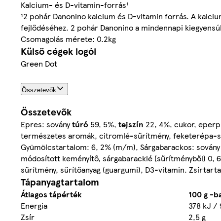
Kalcium- és D-vitamin-forrás¹
¹2 pohár Danonino kalcium és D-vitamin forrás. A kalc
fejlődéséhez. 2 pohár Danonino a mindennapi kiegyensúl
Csomagolás mérete: 0.2kg
Külső cégek logói
Green Dot
Összetevők
Összetevők
Epres: sovány
túró
59, 5%,
tejszín
22, 4%, cukor, eperpü
természetes aromák, citromlé-sűrítmény, feketerépa-sű
Gyümölcstartalom: 6, 2% (m/m), Sárgabarackos: sován
módosított keményítő, sárgabaracklé (sűrítményből) 0, 
sűrítmény, sűrítőanyag (guargumi), D3-vitamin. Zsírtar
Tápanyagtartalom
Átlagos tápérték
100 g -b
Energia
378 kJ / 
Zsír
2,5 g