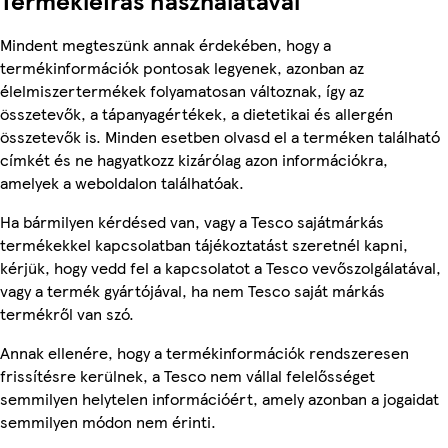
Termékleírás használatával
Mindent megteszünk annak érdekében, hogy a
termékinformációk pontosak legyenek, azonban az
élelmiszertermékek folyamatosan változnak, így az
összetevők, a tápanyagértékek, a dietetikai és allergén
összetevők is. Minden esetben olvasd el a terméken található
címkét és ne hagyatkozz kizárólag azon információkra,
amelyek a weboldalon találhatóak.
Ha bármilyen kérdésed van, vagy a Tesco sajátmárkás
termékekkel kapcsolatban tájékoztatást szeretnél kapni,
kérjük, hogy vedd fel a kapcsolatot a Tesco vevőszolgálatával,
vagy a termék gyártójával, ha nem Tesco saját márkás
termékről van szó.
Annak ellenére, hogy a termékinformációk rendszeresen
frissítésre kerülnek, a Tesco nem vállal felelősséget
semmilyen helytelen információért, amely azonban a jogaidat
semmilyen módon nem érinti.