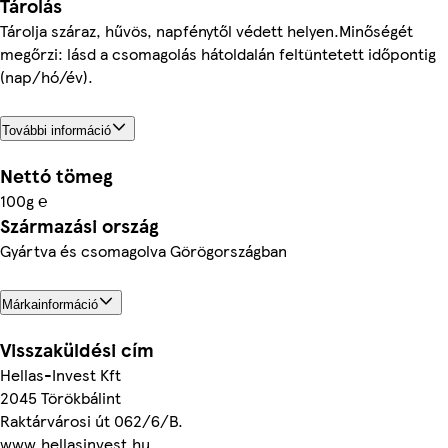
Tárolás
Tárolja száraz, hűvös, napfénytől védett helyen.Minőségét
megőrzi: lásd a csomagolás hátoldalán feltüntetett időpontig
(nap/hó/év).
További információ
Nettó tömeg
100g ℮
Származási ország
Gyártva és csomagolva Görögországban
Márkainformáció
Visszaküldési cím
Hellas-Invest Kft
2045 Törökbálint
Raktárvárosi út 062/6/B.
www.hellasinvest.hu