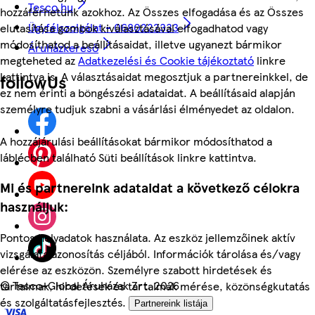
Tesco.hu
hozzáférhetünk azokhoz. Az Összes elfogadása és az Összes
Ügyfélszolgálat - 0680222333
elutasítása gombok kiválasztásával elfogadhatod vagy
módosíthatod a beállításaidat, illetve ugyanezt bármikor
Áruházkereső
megteheted az
Adatkezelési és Cookie tájékoztató
linkre
kattintva is. A választásaidat megosztjuk a partnereinkkel, de
followUs
ez nem érinti a böngészési adataidat. A beállításaid alapján
személyre tudjuk szabni a vásárlási élményedet az oldalon.
A hozzájárulási beállításokat bármikor módosíthatod a
láblécben található Süti beállítások linkre kattintva.
Mi és partnereink adataidat a következő célokra
használjuk:
Pontos helyadatok használata. Az eszköz jellemzőinek aktív
vizsgálata azonosítás céljából. Információk tárolása és/vagy
elérése az eszközön. Személyre szabott hirdetések és
©
Tesco-Global Áruházak Zrt. 2026
tartalmak, hirdetések és tartalmak mérése, közönségkutatás
és szolgáltatásfejlesztés.
Partnereink listája