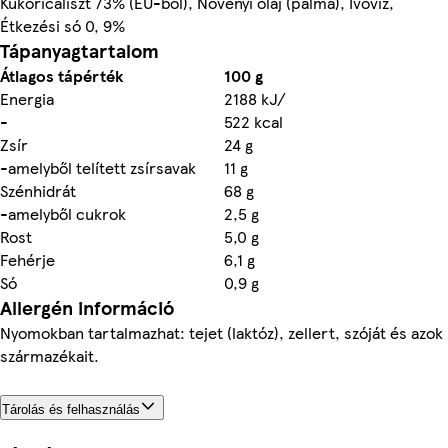
Kukoricaliszt 73% (EU-ból), Növényi olaj (pálma), Ivóvíz,
Étkezési só 0, 9%
Tápanyagtartalom
Átlagos tápérték
100 g
Energia
2188 kJ/
-
522 kcal
Zsír
24 g
-amelyből telített zsírsavak
11 g
Szénhidrát
68 g
-amelyből cukrok
2,5 g
Rost
5,0 g
Fehérje
6,1 g
Só
0,9 g
Allergén információ
Nyomokban tartalmazhat: tejet (laktóz), zellert, szóját és azok
származékait.
Tárolás és felhasználás