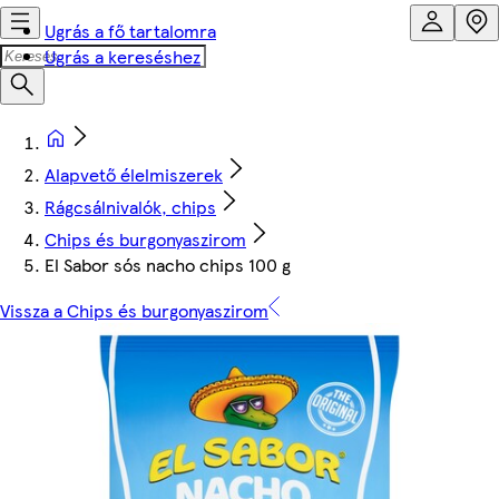
Ugrás a fő tartalomra
Ugrás a kereséshez
Alapvető élelmiszerek
Rágcsálnivalók, chips
Chips és burgonyaszirom
El Sabor sós nacho chips 100 g
Vissza a Chips és burgonyaszirom