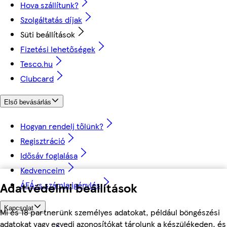
Hova szállítunk?
Szolgáltatás díjak
Süti beállítások
Fizetési lehetőségek
Tesco.hu
Clubcard
Első bevásárlás
Hogyan rendelj tőlünk?
Regisztráció
Idősáv foglalása
Kedvenceim
ÁFÁ-s számla igénylés
Adatvédelmi beállítások
Kapcsolat
Mi és 18 partnerünk személyes adatokat, például böngészési
adatokat vagy egyedi azonosítókat tárolunk a készülékeden, és