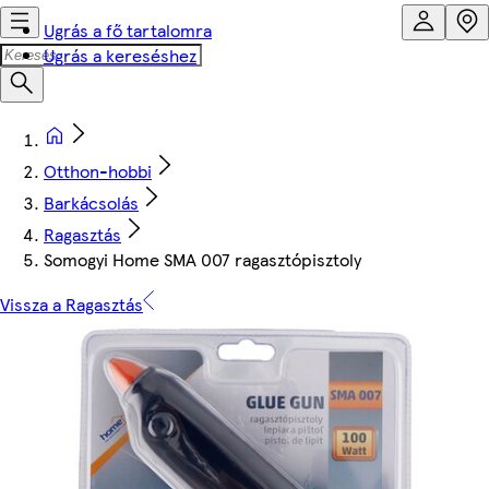
Ugrás a fő tartalomra
Ugrás a kereséshez
Otthon-hobbi
Barkácsolás
Ragasztás
Somogyi Home SMA 007 ragasztópisztoly
Vissza a Ragasztás