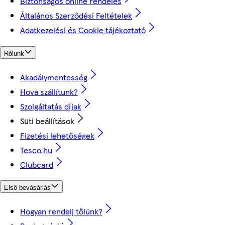
Biztonságos online rendelés
Általános Szerződési Feltételek
Adatkezelési és Cookie tájékoztató
Rólunk
Akadálymentesség
Hova szállítunk?
Szolgáltatás díjak
Süti beállítások
Fizetési lehetőségek
Tesco.hu
Clubcard
Első bevásárlás
Hogyan rendelj tőlünk?