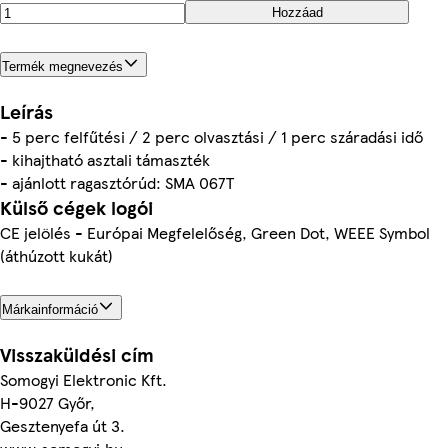
Hozzáad
Termék megnevezés
Leírás
- 5 perc felfűtési / 2 perc olvasztási / 1 perc száradási idő
- kihajtható asztali támaszték
- ajánlott ragasztórúd: SMA 067T
Külső cégek logói
CE jelölés - Európai Megfelelőség, Green Dot, WEEE Symbol
(áthúzott kukát)
Márkainformáció
Visszaküldési cím
Somogyi Elektronic Kft.
H-9027 Győr,
Gesztenyefa út 3.