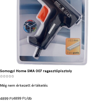
Somogyi Home SMA 007 ragasztópisztoly
Még nem érkezett értékelés
4899 Ft/db
4899 Ft