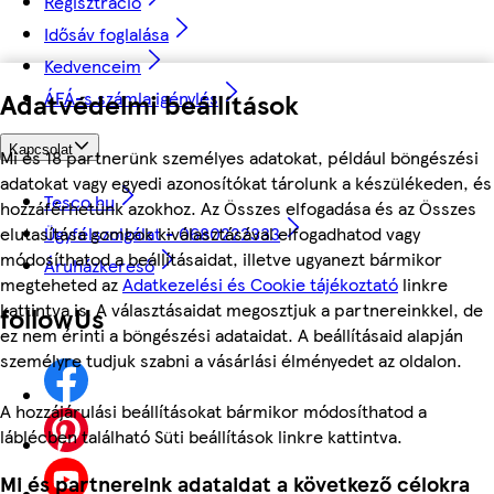
Regisztráció
Idősáv foglalása
Kedvenceim
Adatvédelmi beállítások
ÁFÁ-s számla igénylés
Kapcsolat
Mi és 18 partnerünk személyes adatokat, például böngészési
adatokat vagy egyedi azonosítókat tárolunk a készülékeden, és
Tesco.hu
hozzáférhetünk azokhoz. Az Összes elfogadása és az Összes
Ügyfélszolgálat - 0680222333
elutasítása gombok kiválasztásával elfogadhatod vagy
módosíthatod a beállításaidat, illetve ugyanezt bármikor
Áruházkereső
megteheted az
Adatkezelési és Cookie tájékoztató
linkre
kattintva is. A választásaidat megosztjuk a partnereinkkel, de
followUs
ez nem érinti a böngészési adataidat. A beállításaid alapján
személyre tudjuk szabni a vásárlási élményedet az oldalon.
A hozzájárulási beállításokat bármikor módosíthatod a
láblécben található Süti beállítások linkre kattintva.
Mi és partnereink adataidat a következő célokra