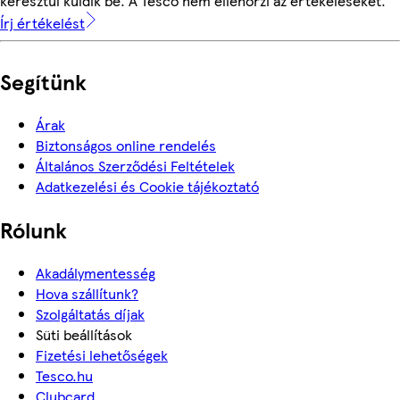
keresztül küldik be. A Tesco nem ellenőrzi az értékeléseket.
Írj értékelést
Segítünk
Árak
Biztonságos online rendelés
Általános Szerződési Feltételek
Adatkezelési és Cookie tájékoztató
Rólunk
Akadálymentesség
Hova szállítunk?
Szolgáltatás díjak
Süti beállítások
Fizetési lehetőségek
Tesco.hu
Clubcard