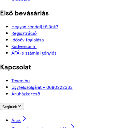
Első bevásárlás
Hogyan rendelj tőlünk?
Regisztráció
Idősáv foglalása
Kedvenceim
ÁFÁ-s számla igénylés
Kapcsolat
Tesco.hu
Ügyfélszolgálat - 0680222333
Áruházkereső
Segítünk
Árak