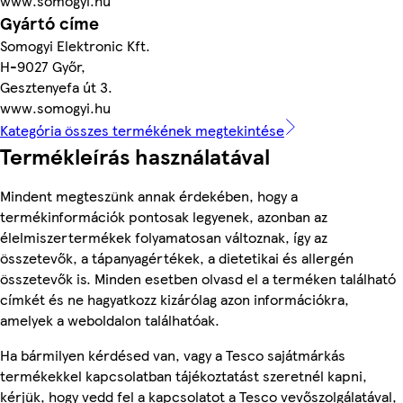
www.somogyi.hu
Gyártó címe
Somogyi Elektronic Kft.
H-9027 Győr,
Gesztenyefa út 3.
www.somogyi.hu
Kategória összes termékének megtekintése
Termékleírás használatával
Mindent megteszünk annak érdekében, hogy a
termékinformációk pontosak legyenek, azonban az
élelmiszertermékek folyamatosan változnak, így az
összetevők, a tápanyagértékek, a dietetikai és allergén
összetevők is. Minden esetben olvasd el a terméken található
címkét és ne hagyatkozz kizárólag azon információkra,
amelyek a weboldalon találhatóak.
Ha bármilyen kérdésed van, vagy a Tesco sajátmárkás
termékekkel kapcsolatban tájékoztatást szeretnél kapni,
kérjük, hogy vedd fel a kapcsolatot a Tesco vevőszolgálatával,