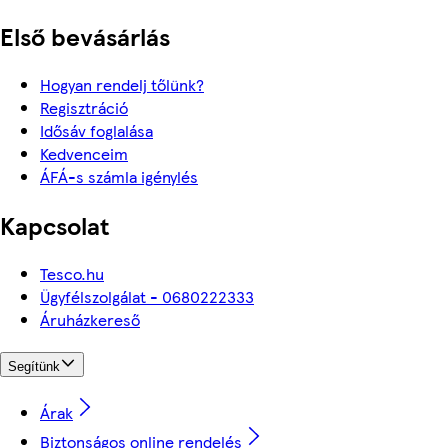
Első bevásárlás
Hogyan rendelj tőlünk?
Regisztráció
Idősáv foglalása
Kedvenceim
ÁFÁ-s számla igénylés
Kapcsolat
Tesco.hu
Ügyfélszolgálat - 0680222333
Áruházkereső
Segítünk
Árak
Biztonságos online rendelés