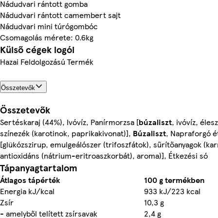
Nádudvari rántott gomba
Nádudvari rántott camembert sajt
Nádudvari mini túrógombóc
Csomagolás mérete: 0.6kg
Külső cégek logói
Hazai Feldolgozású Termék
Összetevők
Összetevők
Sertéskaraj (44%), Ivóvíz, Panírmorzsa [
búzaliszt
, ivóvíz, éles
színezék (karotinok, paprikakivonat)],
Búzaliszt
, Napraforgó é
[glükózszirup, emulgeálószer (trifoszfátok), sűrítőanyagok (ka
antioxidáns (nátrium-eritroaszkorbát), aroma)], Étkezési só
Tápanyagtartalom
Átlagos tápérték
100 g termékben
Energia kJ/kcal
933 kJ/223 kcal
Zsír
10,3 g
- amelyből telített zsírsavak
2,4 g