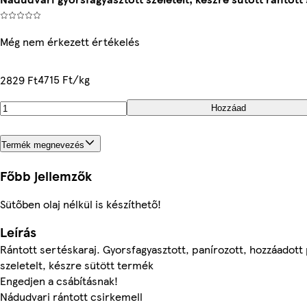
Még nem érkezett értékelés
4715 Ft/kg
2829 Ft
Hozzáad
Termék megnevezés
Főbb jellemzők
Sütőben olaj nélkül is készíthető!
Leírás
Rántott sertéskaraj. Gyorsfagyasztott, panírozott, hozzáadott p
szeletelt, készre sütött termék
Engedjen a csábításnak!
Nádudvari rántott csirkemell