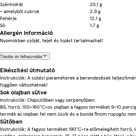
Szénhidrát
20,1 g
- amelyből cukrok
2,9 g
Fehérje
12,1 g
Só
1,7 g
Allergén információ
Nyomokban szóját, tejet és tojást tartalmazhat!
Tárolás és felhasználás
Elkészítési útmutató
Instrukciók: A sütési paraméterek a berendezések teljesítmén
függően változhatnak!
Sok olajban sütve
Instrukciók: Olajsütőben vagy serpenyőben:
Bő, forró, 150-160°C-os olajban a fagyos terméket 9-10 percig 
termék az olajban fel nem úszik és a bunda finom ropogós nem
Sütőben
Instrukciók: A fagyos terméket 190°C-ra előmelegített forró,
sütőbe, grillrácsra helyezzük. 15-17 perc alatt a hús átsül, a 