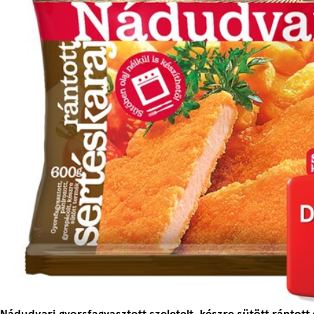
Nádudvari gyorsfagyasztott szeletelt, készre sütött rántott