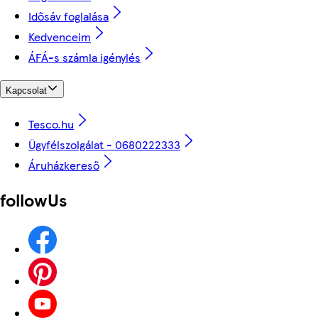
Idősáv foglalása
Kedvenceim
ÁFÁ-s számla igénylés
Kapcsolat
Tesco.hu
Ügyfélszolgálat - 0680222333
Áruházkereső
followUs