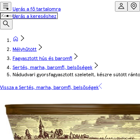
Ugrás a fő tartalomra
Ugrás a kereséshez
Mélyhűtött
Fagyasztott hús és baromfi
Sertés, marha, baromfi, belsőségek
Nádudvari gyorsfagyasztott szeletelt, készre sütött ránt
Vissza a Sertés, marha, baromfi, belsőségek