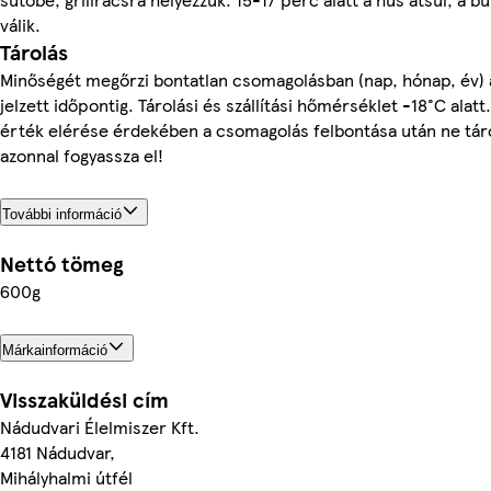
válik.
Tárolás
Minőségét megőrzi bontatlan csomagolásban (nap, hónap, év) a
jelzett időpontig. Tárolási és szállítási hőmérséklet -18°C alat
érték elérése érdekében a csomagolás felbontása után ne táro
azonnal fogyassza el!
További információ
Nettó tömeg
600g
Márkainformáció
Visszaküldési cím
Nádudvari Élelmiszer Kft.
4181 Nádudvar,
Mihályhalmi útfél