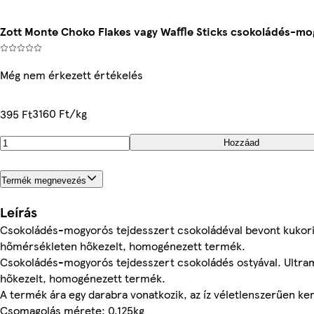
Zott Monte Choko Flakes vagy Waffle Sticks csokoládés-mog
Még nem érkezett értékelés
3160 Ft/kg
395 Ft
Hozzáad
Termék megnevezés
Leírás
Csokoládés-mogyorós tejdesszert csokoládéval bevont kukori
hőmérsékleten hőkezelt, homogénezett termék.
Csokoládés-mogyorós tejdesszert csokoládés ostyával. Ultr
hőkezelt, homogénezett termék.
A termék ára egy darabra vonatkozik, az íz véletlenszerűen ker
Csomagolás mérete: 0.125kg