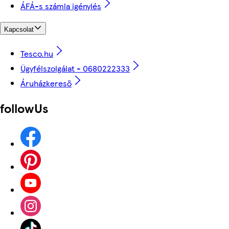
ÁFÁ-s számla igénylés
Kapcsolat
Tesco.hu
Ügyfélszolgálat - 0680222333
Áruházkereső
followUs