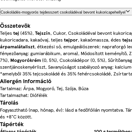
Csokoládés-mogyorós tejdesszert csokoládéval bevont kukoricapehellyel
Összetevők
Teljes
tej
(45%),
Tejszín
, Cukor, Csokoládéval bevont kukoricap
kukoricadara, kakaóvaj, teljes
tejpor
, kakaómassza, édes
tejs
árpamalátaliszt
, étkezési só, emulgeálószerek: napraforgó le
fényezőanyag: gumiarábikum, aroma), Módosított keményítő, Z
7%),
Mogyorókrém
(0, 5%), Csokoládépor (0, 5%), Sűrítőanyag
szentjánoskenyérliszt, Savanyúságot szabályozó anyag: kalciu
*amelyből 35% tejcsokoládé és 35% fehércsokoládé, Zsírtar
Allergén információ
Tartalmaz: Árpa, Mogyoró, Tej, Szója, Búza
Tartalmazhat: Diófélék
Tárolás
Fogyasztható (nap, hónap, év): lásd a fedőfólián nyomtatva. Tá
és +8°C között.
Tápérték
Átlagos tápérték
100 g termékben