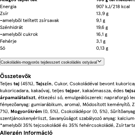
Energia
907 kJ/218 kcal
Zsír
13,9 g
-amelyből telített zsírsavak
9,1 g
Szénhidrát
19,6 g
-amelyből cukrok
16,1 g
Fehérje
3,1 g
Só
0,13 g
Csokoládés-mogyorós tejdesszert csokoládés ostyával
Összetevők
Teljes
tej
(45%),
Tejszín
, Cukor, Csokoládéval bevont kukoricap
kukoricadara, kakaóvaj, teljes
tejpor
, kakaómassza, édes
tejs
árpamalátaliszt
, étkezési só, emulgeálószerek: napraforgó le
fényezőanyag: gumiarábikum, aroma), Módosított keményítő, Z
7%),
Mogyorókrém
(0, 5%), Csokoládépor (0, 5%), Sűrítőanyag
szentjánoskenyérliszt, Savanyúságot szabályozó anyag: kalciu
*amelyből 35% tejcsokoládé és 35% fehércsokoládé, Zsírtar
Allergén információ