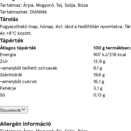
Tartalmaz: Árpa, Mogyoró, Tej, Szója, Búza
Tartalmazhat: Diófélék
Tárolás
Fogyasztható (nap, hónap, év): lásd a fedőfólián nyomtatva. Tá
és +8°C között.
Tápérték
Átlagos tápérték
100 g termékben
Energia
907 kJ/218 kcal
Zsír
13,9 g
-amelyből telített zsírsavak
9,1 g
Szénhidrát
19,6 g
-amelyből cukrok
16,1 g
Fehérje
3,1 g
Só
0,13 g
Összetevők
Allergén információ
Tartalmaz: Árpa, Mogyoró, Tej, Szója, Búza