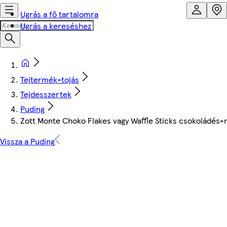
Ugrás a fő tartalomra
Ugrás a kereséshez
Tejtermék-tojás
Tejdesszertek
Puding
Zott Monte Choko Flakes vagy Waffle Sticks csokoládés-
Vissza a Puding