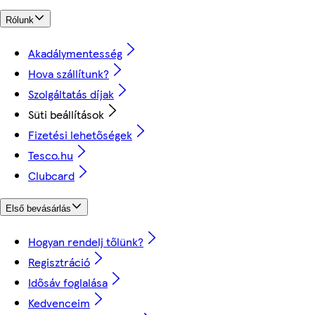
Rólunk
Akadálymentesség
Hova szállítunk?
Szolgáltatás díjak
Süti beállítások
Fizetési lehetőségek
Tesco.hu
Clubcard
Első bevásárlás
Hogyan rendelj tőlünk?
Regisztráció
Idősáv foglalása
Kedvenceim