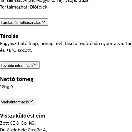
Tartalmazhat: Diófélék
Tárolás és felhasználás
Tárolás
Fogyasztható (nap, hónap, év): lásd a fedőfólián nyomtatva. Tá
és +8°C között.
További információ
Nettó tömeg
125g ℮
Márkainformáció
Visszaküldési cím
Zott SE & Co. KG,
Dr. Steichele Straße 4,