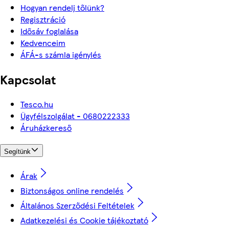
Hogyan rendelj tőlünk?
Regisztráció
Idősáv foglalása
Kedvenceim
ÁFÁ-s számla igénylés
Kapcsolat
Tesco.hu
Ügyfélszolgálat - 0680222333
Áruházkereső
Segítünk
Árak
Biztonságos online rendelés
Általános Szerződési Feltételek
Adatkezelési és Cookie tájékoztató