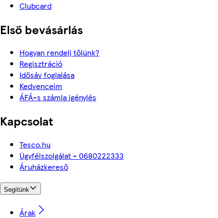
Clubcard
Első bevásárlás
Hogyan rendelj tőlünk?
Regisztráció
Idősáv foglalása
Kedvenceim
ÁFÁ-s számla igénylés
Kapcsolat
Tesco.hu
Ügyfélszolgálat - 0680222333
Áruházkereső
Segítünk
Árak