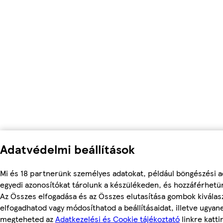
Adatvédelmi beállítások
Mi és 18 partnerünk személyes adatokat, például böngészési a
egyedi azonosítókat tárolunk a készülékeden, és hozzáférhetü
Az Összes elfogadása és az Összes elutasítása gombok kiválas
elfogadhatod vagy módosíthatod a beállításaidat, illetve ugyan
megteheted az
Adatkezelési és Cookie tájékoztató
linkre kattin