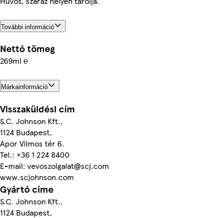
Hűvös, száraz helyen tárolja.
További információ
Nettó tömeg
269ml ℮
Márkainformáció
Visszaküldési cím
S.C. Johnson Kft.,
1124 Budapest,
Apor Vilmos tér 6.
Tel.: +36 1 224 8400
E-mail: vevoszolgalat@scj.com
www.scjohnson.com
Gyártó címe
S.C. Johnson Kft.,
1124 Budapest,