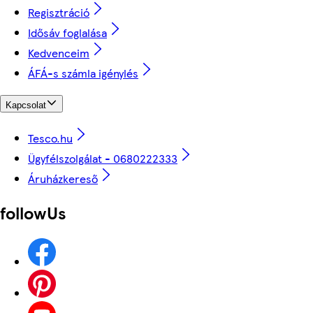
Regisztráció
Idősáv foglalása
Kedvenceim
ÁFÁ-s számla igénylés
Kapcsolat
Tesco.hu
Ügyfélszolgálat - 0680222333
Áruházkereső
followUs