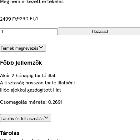
Még nem érkezett értékelés
9290 Ft/l
2499 Ft
Hozzáad
Termék megnevezés
Főbb jellemzők
Akár 2 hónapig tartó illat
A tisztaság hosszan tartó illatáért
Illóolajokkal gazdagított illat
Csomagolás mérete: 0.269l
Tárolás és felhasználás
Tárolás