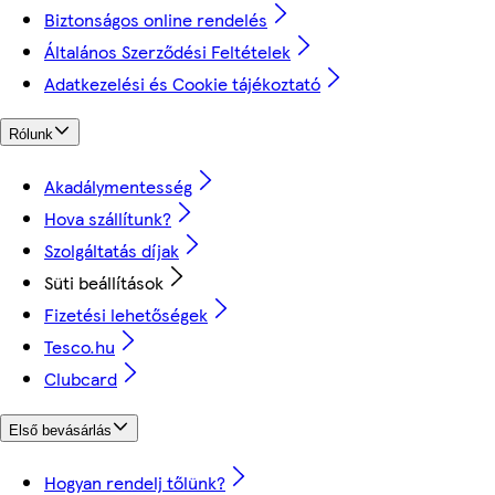
Biztonságos online rendelés
Általános Szerződési Feltételek
Adatkezelési és Cookie tájékoztató
Rólunk
Akadálymentesség
Hova szállítunk?
Szolgáltatás díjak
Süti beállítások
Fizetési lehetőségek
Tesco.hu
Clubcard
Első bevásárlás
Hogyan rendelj tőlünk?