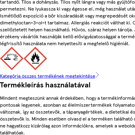
tartandó. Tilos a dohányzás. Tilos nyílt lángra vagy más gyújtóf
permetezni. Ne lyukassza ki vagy égesse el, még használat ut
Ismétlődő expozíció a bőr kiszáradását vagy megrepedését oko
dimethyloctan-3-ol-t tartalmaz. Allergiás reakciót válthat ki. C
szellőztetett helyen használható. Hűvös, száraz helyen tárolja. 
érzékeny vásárlók használják kellő elővigyázatossággal a termé
légfrissítő használata nem helyettesíti a megfelelő higiéniát.
Kategória összes termékének megtekintése
Termékleírás használatával
Mindent megteszünk annak érdekében, hogy a termékinformá
pontosak legyenek, azonban az élelmiszertermékek folyamato
változnak, így az összetevők, a tápanyagértékek, a dietetikai és
összetevők is. Minden esetben olvasd el a terméken található
ne hagyatkozz kizárólag azon információkra, amelyek a webold
találhatóak.