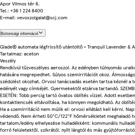
Apor Vilmos tér 6.
Tel.: +36 1 224 8400
E-mail: vevoszolgalat@scj.com
Biztonsági információ
Glade® automata légfrissítő utántöltő - Tranquil Lavender & A
Tartalmaz: aceton
Veszély
Rendkívül tűzveszélyes aeroszol. Az edényben túlnyomás uralk
hatására megrepedhet. Súlyos szemirritációt okoz. Álmosságo
szédülést okozhat. Orvosi tanácsadás esetén tartsa kéznél a 
edényét vagy címkéjét. Gyermekektől elzárva tartandó. SZEM
ESETÉN: Több percig tartó óvatos öblítés vízzel. Adott esetben
kontaktlencsék eltávolítása, ha könnyen megoldható. Az öblítés
Ha a szemirritáció nem múlik el: orvosi ellátást kell kérni. Nap
védendő. Nem érheti 50°C/122°F hőmérsékletet meghaladó h
tartalom/edény elhelyezése hulladékként: kommunális hulladé
forró felületektől, szikrától, nyílt lángtól és más gyújtóforrástó