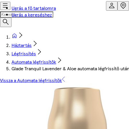
Ugrás a fő tartalomra
Ugrás a kereséshez
Háztartás
Légfrissítés
Automata légfrissítők
Glade Tranquil Lavender & Aloe automata légfrissítő utá
Vissza a Automata légfrissítők