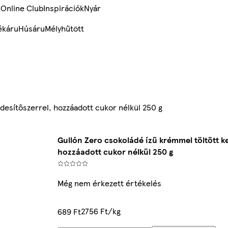
k
Online Club
Inspirációk
Nyár
ékáru
Húsáru
Mélyhűtött
desítőszerrel, hozzáadott cukor nélkül 250 g
Gullón Zero csokoládé ízű krémmel töltött ke
hozzáadott cukor nélkül 250 g
Még nem érkezett értékelés
2756 Ft/kg
689 Ft