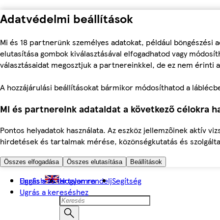
Adatvédelmi beállítások
Mi és 18 partnerünk személyes adatokat, például böngészési a
elutasítása gombok kiválasztásával elfogadhatod vagy módosíth
választásaidat megosztjuk a partnereinkkel, de ez nem érinti a
A hozzájárulási beállításokat bármikor módosíthatod a láblécben 
Mi és partnereink adataidat a következő célokra ha
Pontos helyadatok használata. Az eszköz jellemzőinek aktív viz
hirdetések és tartalmak mérése, közönségkutatás és szolgálta
Összes elfogadása
Összes elutasítása
Beállítások
Ugrás a fő tartalomra
English
Hogyan rendelj
Segítség
Ugrás a kereséshez