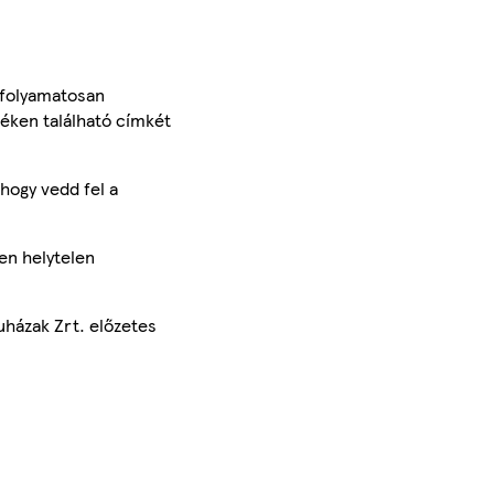
 folyamatosan
méken található címkét
hogy vedd fel a
en helytelen
uházak Zrt. előzetes