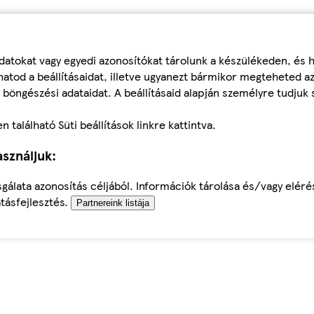
datokat vagy egyedi azonosítókat tárolunk a készülékeden, és
atod a beállításaidat, illetve ugyanezt bármikor megteheted a
 böngészési adataidat. A beállításaid alapján személyre tudjuk 
található Süti beállítások linkre kattintva.
sználjuk:
sgálata azonosítás céljából. Információk tárolása és/vagy elér
tásfejlesztés.
Partnereink listája