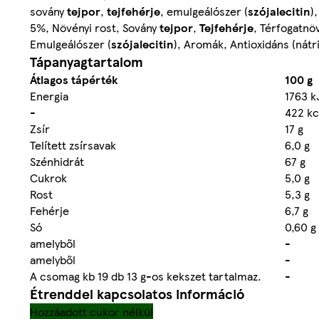
sovány
tejpor
,
tejfehérje
, emulgeálószer (
szójalecitin
)
5%, Növényi rost, Sovány
tejpor
,
Tejfehérje
, Térfogatn
Emulgeálószer (
szójalecitin
), Aromák, Antioxidáns (nát
Tápanyagtartalom
Átlagos tápérték
100 g
Energia
1763 k
-
422 kc
Zsír
17 g
Telített zsírsavak
6,0 g
Szénhidrát
67 g
Cukrok
5,0 g
Rost
5,3 g
Fehérje
6,7 g
Só
0,60 g
amelyből
-
amelyből
-
A csomag kb 19 db 13 g-os kekszet tartalmaz.
-
Étrenddel kapcsolatos információ
Hozzáadott cukor nélkül