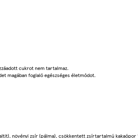
ozzáadott cukrot nem tartalmaz.
endet magában foglaló egészséges életmódot.
tit), növényi zsír (pálma), csökkentett zsírtartalmú kakaópor