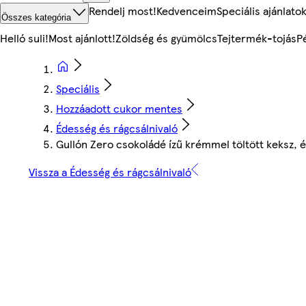
Rendelj most!
Kedvenceim
Speciális ajánlato
Összes kategória
Helló suli!
Most ajánlott!
Zöldség és gyümölcs
Tejtermék-tojás
P
Speciális
Hozzáadott cukor mentes
Édesség és rágcsálnivaló
Gullón Zero csokoládé ízű krémmel töltött keksz, é
Vissza a Édesség és rágcsálnivaló