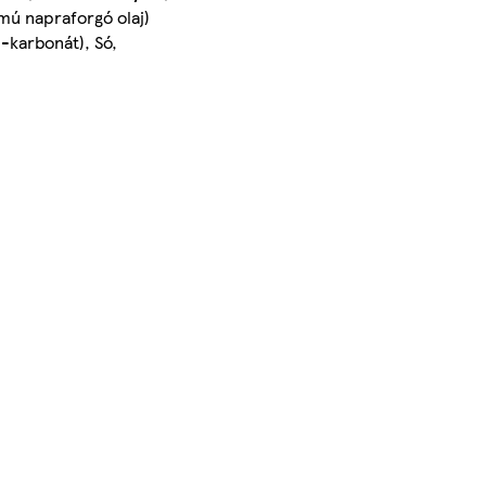
lmú napraforgó olaj)
karbonát), Só,