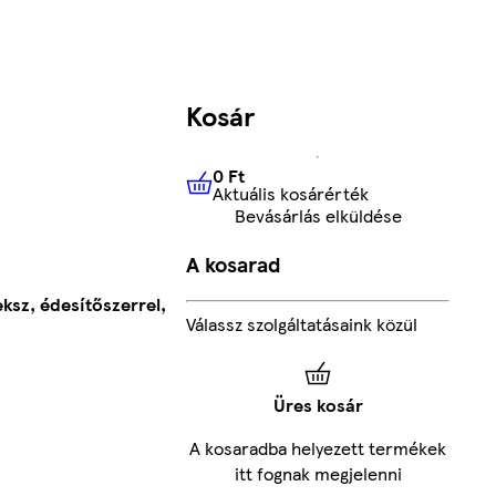
Kosár
0 Ft
Aktuális kosárérték
0 Ft
Aktuális kosárérték
Bevásárlás elküldése
A kosarad
ksz, édesítőszerrel,
Válassz szolgáltatásaink közül
Üres kosár
A kosaradba helyezett termékek
itt fognak megjelenni