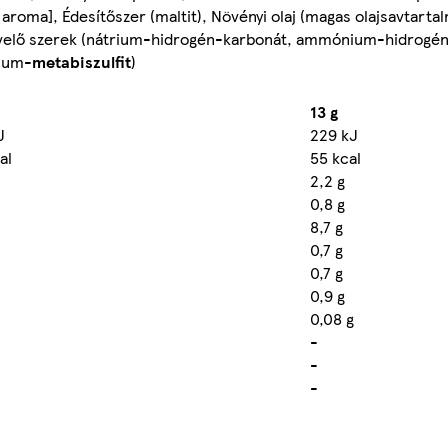
, aroma], Édesítőszer (maltit), Növényi olaj (magas olajsavtarta
övelő szerek (nátrium-hidrogén-karbonát, ammónium-hidrogén-
rium-
metabiszulfit
)
13 g
J
229 kJ
al
55 kcal
2,2 g
0,8 g
8,7 g
0,7 g
0,7 g
0,9 g
0,08 g
-
-
-