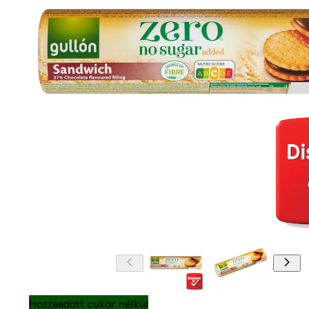
Hozzáadott cukor nélkül