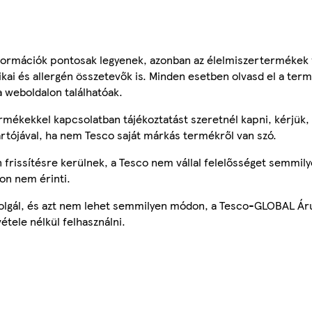
ormációk pontosak legyenek, azonban az élelmiszertermékek
tikai és allergén összetevők is. Minden esetben olvasd el a ter
a weboldalon találhatóak.
mékekkel kapcsolatban tájékoztatást szeretnél kapni, kérjük, 
ártójával, ha nem Tesco saját márkás termékről van szó.
frissítésre kerülnek, a Tesco nem vállal felelősséget semmily
on nem érinti.
szolgál, és azt nem lehet semmilyen módon, a Tesco-GLOBAL Ár
étele nélkül felhasználni.