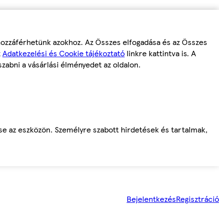
 hozzáférhetünk azokhoz. Az Összes elfogadása és az Összes
z
Adatkezelési és Cookie tájékoztató
linkre kattintva is. A
szabni a vásárlási élményedet az oldalon.
ése az eszközön. Személyre szabott hirdetések és tartalmak,
Bejelentkezés
Regisztráció