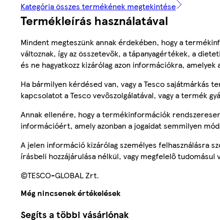
Kategória összes termékének megtekintése
Termékleírás használatával
Mindent megteszünk annak érdekében, hogy a termékinf
változnak, így az összetevők, a tápanyagértékek, a diete
és ne hagyatkozz kizárólag azon információkra, amelyek 
Ha bármilyen kérdésed van, vagy a Tesco sajátmárkás ter
kapcsolatot a Tesco vevőszolgálatával, vagy a termék gy
Annak ellenére, hogy a termékinformációk rendszeresen 
információért, amely azonban a jogaidat semmilyen mód
A jelen információ kizárólag személyes felhasználásra 
írásbeli hozzájárulása nélkül, vagy megfelelő tudomásul v
©TESCO-GLOBAL Zrt.
Még nincsenek értékelések
Segíts a többi vásárlónak