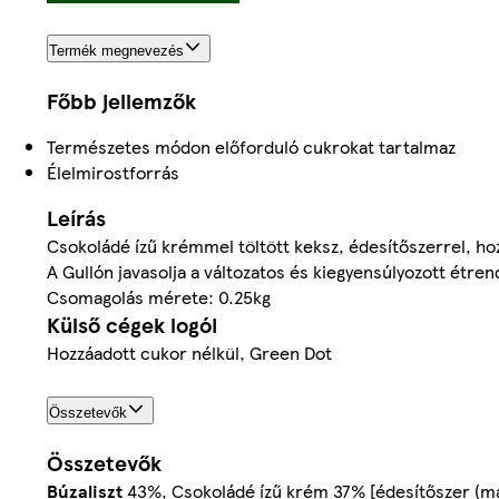
Termék megnevezés
Főbb jellemzők
Természetes módon előforduló cukrokat tartalmaz
Élelmirostforrás
Leírás
Csokoládé ízű krémmel töltött keksz, édesítőszerrel, h
A Gullón javasolja a változatos és kiegyensúlyozott étr
Csomagolás mérete: 0.25kg
Külső cégek logói
Hozzáadott cukor nélkül, Green Dot
Összetevők
Összetevők
Búzaliszt
43%, Csokoládé ízű krém 37% [édesítőszer (mal