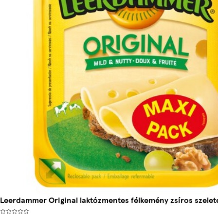
Leerdammer Original laktózmentes félkemény zsíros szeletel