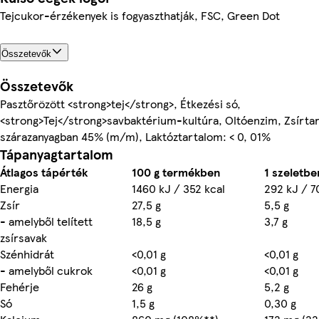
Tejcukor-érzékenyek is fogyaszthatják, FSC, Green Dot
Összetevők
Összetevők
Pasztőrözött <strong>tej</strong>, Étkezési só,
<strong>Tej</strong>savbaktérium-kultúra, Oltóenzim, Zsírta
szárazanyagban 45% (m/m), Laktóztartalom: < 0, 01%
Tápanyagtartalom
Átlagos tápérték
100 g termékben
1 szeletbe
Energia
1460 kJ / 352 kcal
292 kJ / 7
Zsír
27,5 g
5,5 g
- amelyből telített
18,5 g
3,7 g
zsírsavak
Szénhidrát
<0,01 g
<0,01 g
- amelyből cukrok
<0,01 g
<0,01 g
Fehérje
26 g
5,2 g
Só
1,5 g
0,30 g