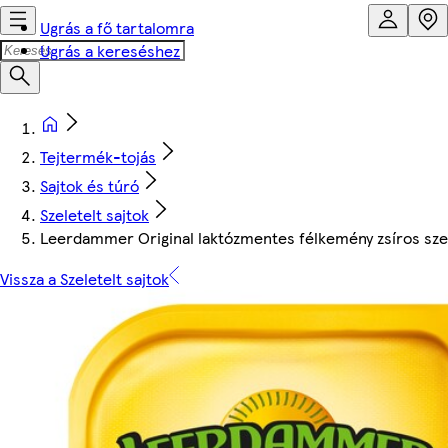
Ugrás a fő tartalomra
Ugrás a kereséshez
Tejtermék-tojás
Sajtok és túró
Szeletelt sajtok
Leerdammer Original laktózmentes félkemény zsíros szele
Vissza a Szeletelt sajtok