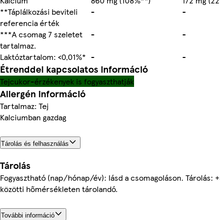
Kalcium
860 mg (108%**)
172 mg (2
**Táplálkozási beviteli
-
-
referencia érték
***A csomag 7 szeletet
-
-
tartalmaz.
Laktóztartalom: <0,01%*
-
-
Étrenddel kapcsolatos információ
Tejcukor-érzékenyek is fogyaszthatják
Allergén információ
Tartalmaz: Tej
Kalciumban gazdag
Tárolás és felhasználás
Tárolás
Fogyasztható (nap/hónap/év): lásd a csomagoláson. Tárolás: 
közötti hőmérsékleten tárolandó.
További információ