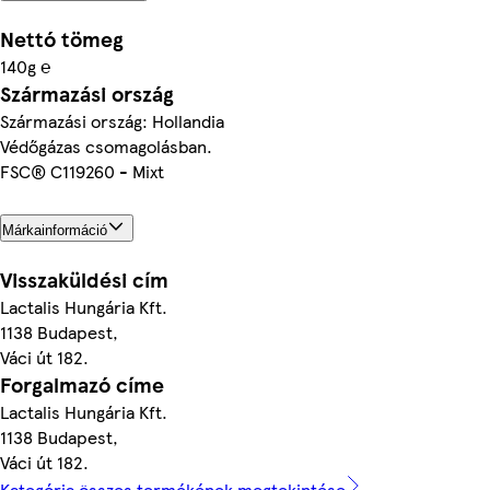
Nettó tömeg
140g ℮
Származási ország
Származási ország: Hollandia
Védőgázas csomagolásban.
FSC® C119260 - Mixt
Márkainformáció
Visszaküldési cím
Lactalis Hungária Kft.
1138 Budapest,
Váci út 182.
Forgalmazó címe
Lactalis Hungária Kft.
1138 Budapest,
Váci út 182.
Kategória összes termékének megtekintése