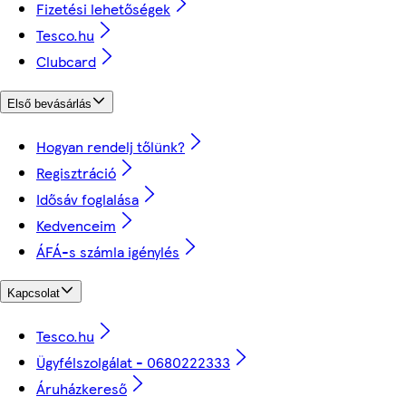
Fizetési lehetőségek
Tesco.hu
Clubcard
Első bevásárlás
Hogyan rendelj tőlünk?
Regisztráció
Idősáv foglalása
Kedvenceim
ÁFÁ-s számla igénylés
Kapcsolat
Tesco.hu
Ügyfélszolgálat - 0680222333
Áruházkereső