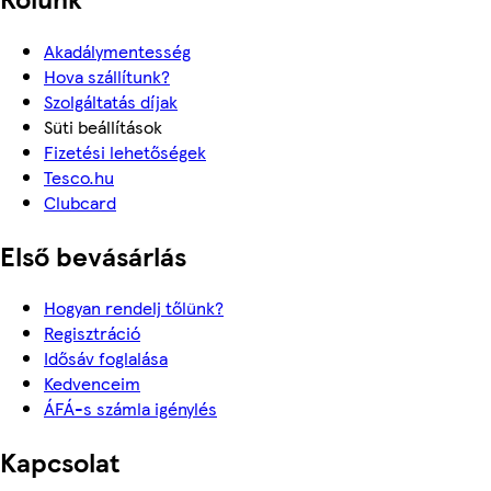
Akadálymentesség
Hova szállítunk?
Szolgáltatás díjak
Süti beállítások
Fizetési lehetőségek
Tesco.hu
Clubcard
Első bevásárlás
Hogyan rendelj tőlünk?
Regisztráció
Idősáv foglalása
Kedvenceim
ÁFÁ-s számla igénylés
Kapcsolat