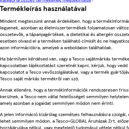
Termékleírás használatával
Mindent megteszünk annak érdekében, hogy a termékinformá
legyenek, azonban az élelmiszertermékek folyamatosan változn
összetevők, a tápanyagértékek, a dietetikai és allergén összet
esetben olvasd el a terméken található címkét és ne hagyatkoz
azon információkra, amelyek a weboldalon találhatóak.
Ha bármilyen kérdésed van, vagy a Tesco sajátmárkás termék
kapcsolatban tájékoztatást szeretnél kapni, kérjük, hogy vedd 
kapcsolatot a Tesco vevőszolgálatával, vagy a termék gyártójá
Tesco saját márkás termékről van szó.
Annak ellenére, hogy a termékinformációk rendszeresen friss
kerülnek, a Tesco nem vállal felelősséget semmilyen helytelen
amely azonban a jogaidat semmilyen módon nem érinti.
A jelen információ kizárólag személyes felhasználásra szolgál,
lehet semmilyen módon, a Tesco-GLOBAL Áruházak Zrt. előzet
hozzájárulása nélkül, vagy megfelelő tudomásul vétele nélkül f