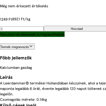
Még nem érkezett értékelés
8921 Ft/kg
1249 Ft
Hozzáad
Tejcukor-érzékenyek is fogyaszthatják
Termék megnevezés
Főbb jellemzők
Kalciumban gazdag
Leírás
A Leerdammer® termékei Hollandiában készülnek, ahol a teje
naponta legalább 6 órát, évente legalább 120 napot töltenek s
legelőn.
Csomagolás mérete: 0.14kg
Külső cégek logói