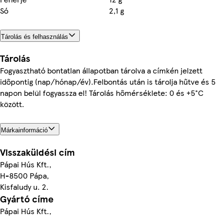
Só
2,1 g
Tárolás és felhasználás
Tárolás
Fogyasztható bontatlan állapotban tárolva a címkén jelzett
időpontig (nap/hónap/év).Felbontás után is tárolja hűtve és 5
napon belül fogyassza el! Tárolás hőmérséklete: 0 és +5°C
között.
Márkainformáció
Visszaküldési cím
Pápai Hús Kft.,
H-8500 Pápa,
Kisfaludy u. 2.
Gyártó címe
Pápai Hús Kft.,