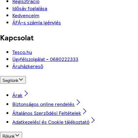
Regisztráció
Idősáv foglalása
Kedvenceim
ÁFÁ-s számla igénylés
Kapcsolat
Tesco.hu
Ügyfélszolgálat - 0680222333
Áruházkereső
Segítünk
Árak
Biztonságos online rendelés
Általános Szerződési Feltételek
Adatkezelési és Cookie tájékoztató
Rólunk