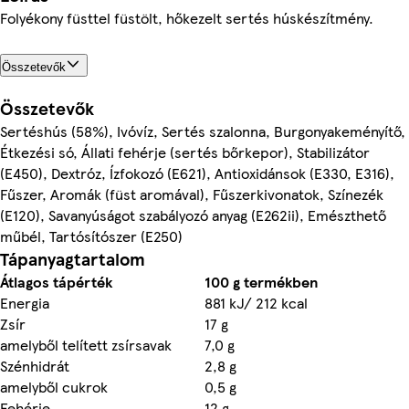
Folyékony füsttel füstölt, hőkezelt sertés húskészítmény.
Összetevők
Összetevők
Sertéshús (58%), Ivóvíz, Sertés szalonna, Burgonyakeményítő,
Étkezési só, Állati fehérje (sertés bőrkepor), Stabilizátor
(E450), Dextróz, Ízfokozó (E621), Antioxidánsok (E330, E316),
Fűszer, Aromák (füst aromával), Fűszerkivonatok, Színezék
(E120), Savanyúságot szabályozó anyag (E262ii), Emészthető
műbél, Tartósítószer (E250)
Tápanyagtartalom
Átlagos tápérték
100 g termékben
Energia
881 kJ/ 212 kcal
Zsír
17 g
amelyből telített zsírsavak
7,0 g
Szénhidrát
2,8 g
amelyből cukrok
0,5 g
Fehérje
12 g