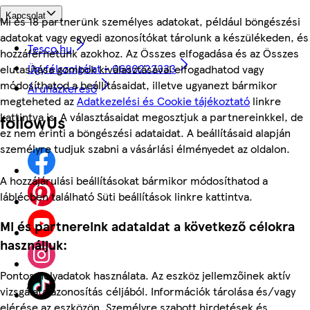
Kapcsolat
Mi és 18 partnerünk személyes adatokat, például böngészési
adatokat vagy egyedi azonosítókat tárolunk a készülékeden, és
Tesco.hu
hozzáférhetünk azokhoz. Az Összes elfogadása és az Összes
Ügyfélszolgálat - 0680222333
elutasítása gombok kiválasztásával elfogadhatod vagy
módosíthatod a beállításaidat, illetve ugyanezt bármikor
Áruházkereső
megteheted az
Adatkezelési és Cookie tájékoztató
linkre
kattintva is. A választásaidat megosztjuk a partnereinkkel, de
followUs
ez nem érinti a böngészési adataidat. A beállításaid alapján
személyre tudjuk szabni a vásárlási élményedet az oldalon.
A hozzájárulási beállításokat bármikor módosíthatod a
láblécben található Süti beállítások linkre kattintva.
Mi és partnereink adataidat a következő célokra
használjuk:
Pontos helyadatok használata. Az eszköz jellemzőinek aktív
vizsgálata azonosítás céljából. Információk tárolása és/vagy
elérése az eszközön. Személyre szabott hirdetések és