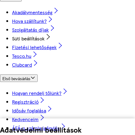
Akadálymentesség
Hova szállítunk?
Szolgáltatás díjak
Süti beállítások
Fizetési lehetőségek
Tesco.hu
Clubcard
Első bevásárlás
Hogyan rendelj tőlünk?
Regisztráció
Idősáv foglalása
Kedvenceim
Adatvédelmi beállítások
ÁFÁ-s számla igénylés