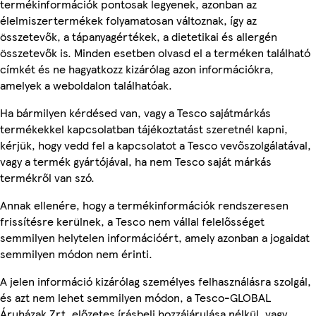
termékinformációk pontosak legyenek, azonban az
élelmiszertermékek folyamatosan változnak, így az
összetevők, a tápanyagértékek, a dietetikai és allergén
összetevők is. Minden esetben olvasd el a terméken található
címkét és ne hagyatkozz kizárólag azon információkra,
amelyek a weboldalon találhatóak.
Ha bármilyen kérdésed van, vagy a Tesco sajátmárkás
termékekkel kapcsolatban tájékoztatást szeretnél kapni,
kérjük, hogy vedd fel a kapcsolatot a Tesco vevőszolgálatával,
vagy a termék gyártójával, ha nem Tesco saját márkás
termékről van szó.
Annak ellenére, hogy a termékinformációk rendszeresen
frissítésre kerülnek, a Tesco nem vállal felelősséget
semmilyen helytelen információért, amely azonban a jogaidat
semmilyen módon nem érinti.
A jelen információ kizárólag személyes felhasználásra szolgál,
és azt nem lehet semmilyen módon, a Tesco-GLOBAL
Áruházak Zrt. előzetes írásbeli hozzájárulása nélkül, vagy