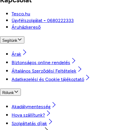
Tesco.hu
Ügyfélszolgálat - 0680222333
Áruházkereső
Segítünk
Árak
Biztonságos online rendelés
Általános Szerződési Feltételek
Adatkezelési és Cookie tájékoztató
Rólunk
Akadálymentesség
Hova szállítunk?
Szolgáltatás díjak