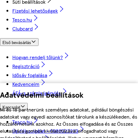
Süti beállítások
Fizetési lehetőségek
Tesco.hu
Clubcard
Első bevásárlás
Hogyan rendelj tőlünk?
Regisztráció
Idősáv foglalása
Kedvenceim
Adatvédelmi beállítások
ÁFÁ-s számla igénylés
Kapcsolat
Mi és 18 partnerünk személyes adatokat, például böngészési
adatokat vagy egyedi azonosítókat tárolunk a készülékeden, és
Tesco.hu
hozzáférhetünk azokhoz. Az Összes elfogadása és az Összes
elutasítása gombok kiválasztásával elfogadhatod vagy
Ügyfélszolgálat - 0680222333
módosíthatod a beállításaidat, illetve ugyanezt bármikor