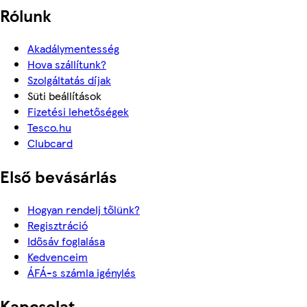
Rólunk
Akadálymentesség
Hova szállítunk?
Szolgáltatás díjak
Süti beállítások
Fizetési lehetőségek
Tesco.hu
Clubcard
Első bevásárlás
Hogyan rendelj tőlünk?
Regisztráció
Idősáv foglalása
Kedvenceim
ÁFÁ-s számla igénylés
Kapcsolat