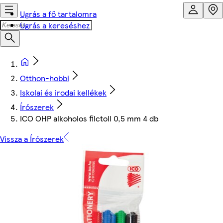
Ugrás a fő tartalomra
Ugrás a kereséshez
Otthon-hobbi
Iskolai és irodai kellékek
Írószerek
ICO OHP alkoholos filctoll 0,5 mm 4 db
Vissza a Írószerek