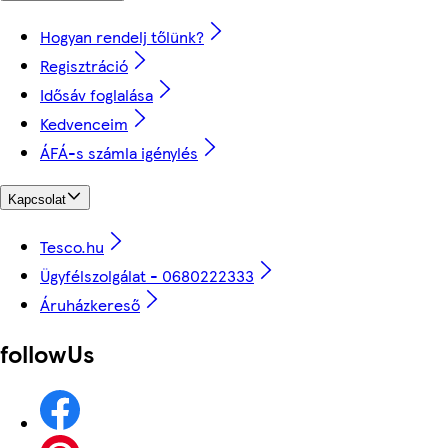
Hogyan rendelj tőlünk?
Regisztráció
Idősáv foglalása
Kedvenceim
ÁFÁ-s számla igénylés
Kapcsolat
Tesco.hu
Ügyfélszolgálat - 0680222333
Áruházkereső
followUs