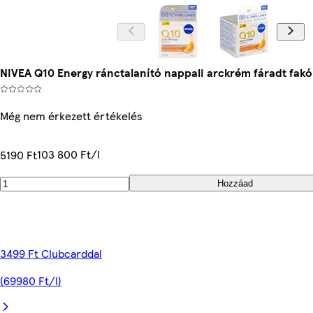
NIVEA Q10 Energy ránctalanító nappali arckrém fáradt fakó
Még nem érkezett értékelés
103 800 Ft/l
5190 Ft
Hozzáad
3499 Ft Clubcarddal
(69980 Ft/l)