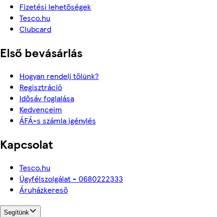
Fizetési lehetőségek
Tesco.hu
Clubcard
Első bevásárlás
Hogyan rendelj tőlünk?
Regisztráció
Idősáv foglalása
Kedvenceim
ÁFÁ-s számla igénylés
Kapcsolat
Tesco.hu
Ügyfélszolgálat - 0680222333
Áruházkereső
Segítünk