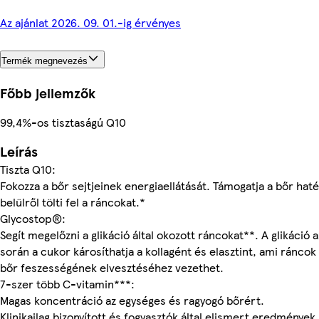
Az ajánlat 2026. 09. 01.-ig érvényes
Termék megnevezés
Főbb jellemzők
99,4%-os tisztaságú Q10
Leírás
Tiszta Q10:
Fokozza a bőr sejtjeinek energiaellátását. Támogatja a bőr ha
belülről tölti fel a ráncokat.*
Glycostop®:
Segít megelőzni a glikáció által okozott ráncokat**. A glikáció 
során a cukor károsíthatja a kollagént és elasztint, ami ráncok
bőr feszességének elvesztéséhez vezethet.
7-szer több C-vitamin***:
Magas koncentráció az egységes és ragyogó bőrért.
Klinikailag bizonyított és fogyasztók által elismert eredmények.