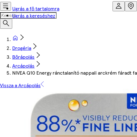
Ugrás a fő tartalomra
Ugrás a kereséshez
Drogéria
Bőrápolás
Arcápolás
NIVEA Q10 Energy ránctalanító nappali arckrém fáradt f
Vissza a Arcápolás