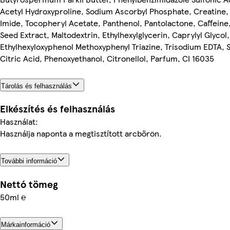
Acetyl Hydroxyproline, Sodium Ascorbyl Phosphate, Creatine,
Imide, Tocopheryl Acetate, Panthenol, Pantolactone, Caffeine,
Seed Extract, Maltodextrin, Ethylhexylglycerin, Caprylyl Glyco
Ethylhexyloxyphenol Methoxyphenyl Triazine, Trisodium EDTA,
Citric Acid, Phenoxyethanol, Citronellol, Parfum, CI 16035
Tárolás és felhasználás
Elkészítés és felhasználás
Használat:
Használja naponta a megtisztított arcbőrön.
További információ
Nettó tömeg
50ml ℮
Márkainformáció