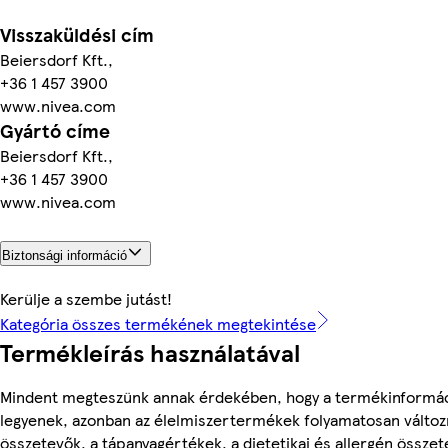
Visszaküldési cím
Beiersdorf Kft.,
+36 1 457 3900
www.nivea.com
Gyártó címe
Beiersdorf Kft.,
+36 1 457 3900
www.nivea.com
Biztonsági információ
Kerülje a szembe jutást!
Kategória összes termékének megtekintése
Termékleírás használatával
Mindent megteszünk annak érdekében, hogy a termékinformá
legyenek, azonban az élelmiszertermékek folyamatosan változn
összetevők, a tápanyagértékek, a dietetikai és allergén összet