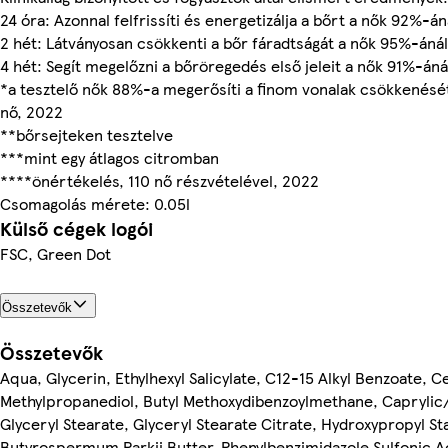
24 óra: Azonnal felfrissíti és energetizálja a bőrt a nők 92%-án
2 hét: Látványosan csökkenti a bőr fáradtságát a nők 95%-áná
4 hét: Segít megelőzni a bőröregedés első jeleit a nők 91%-áná
*a tesztelő nők 88%-a megerősíti a finom vonalak csökkenését
nő, 2022
**bőrsejteken tesztelve
***mint egy átlagos citromban
****önértékelés, 110 nő részvételével, 2022
Csomagolás mérete: 0.05l
Külső cégek logói
FSC, Green Dot
Összetevők
Összetevők
Aqua, Glycerin, Ethylhexyl Salicylate, C12-15 Alkyl Benzoate, C
Methylpropanediol, Butyl Methoxydibenzoylmethane, Caprylic/
Glyceryl Stearate, Glyceryl Stearate Citrate, Hydroxypropyl S
Butyrospermum Parkii Butter, Phenylbenzimidazole Sulfonic A