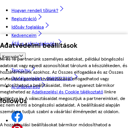
Hogyan rendelj tőlünk?
Regisztráció
Idősáv foglalása
Kedvenceim
Adatvédelmi beállítások
ÁFÁ-s számla igénylés
Kapcsolat
Mi és 18 partnerünk személyes adatokat, például böngészési
adatokat vagy egyedi azonosítókat tárolunk a készülékeden, és
Tesco.hu
hozzáférhetünk azokhoz. Az Összes elfogadása és az Összes
Ügyfélszolgálat - 0680222333
elutasítása gombok kiválasztásával elfogadhatod vagy
módosíthatod a beállításaidat, illetve ugyanezt bármikor
Áruházkereső
megteheted az
Adatkezelési és Cookie tájékoztató
linkre
kattintva is. A választásaidat megosztjuk a partnereinkkel, de
followUs
ez nem érinti a böngészési adataidat. A beállításaid alapján
személyre tudjuk szabni a vásárlási élményedet az oldalon.
A hozzájárulási beállításokat bármikor módosíthatod a