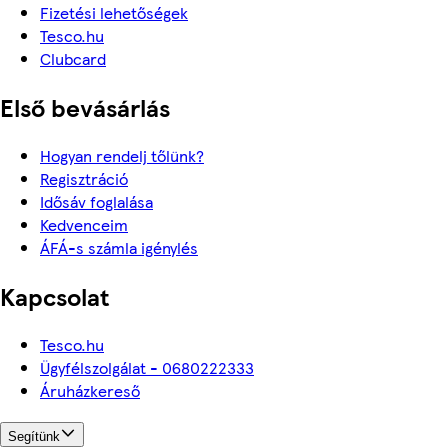
Fizetési lehetőségek
Tesco.hu
Clubcard
Első bevásárlás
Hogyan rendelj tőlünk?
Regisztráció
Idősáv foglalása
Kedvenceim
ÁFÁ-s számla igénylés
Kapcsolat
Tesco.hu
Ügyfélszolgálat - 0680222333
Áruházkereső
Segítünk