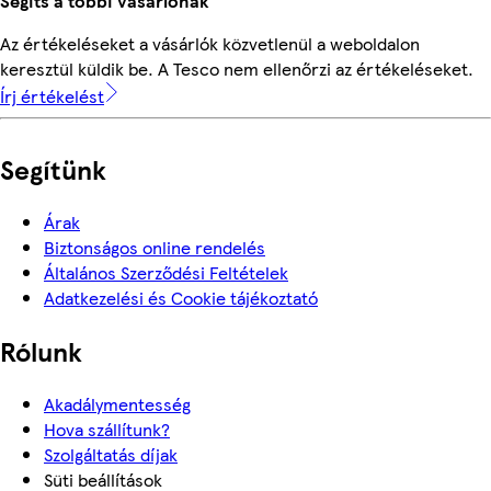
Segíts a többi vásárlónak
Az értékeléseket a vásárlók közvetlenül a weboldalon
keresztül küldik be. A Tesco nem ellenőrzi az értékeléseket.
Írj értékelést
Segítünk
Árak
Biztonságos online rendelés
Általános Szerződési Feltételek
Adatkezelési és Cookie tájékoztató
Rólunk
Akadálymentesség
Hova szállítunk?
Szolgáltatás díjak
Süti beállítások