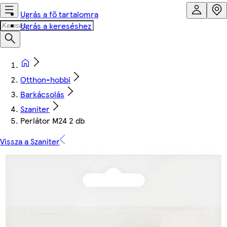
Ugrás a fő tartalomra
Ugrás a kereséshez
Otthon-hobbi
Barkácsolás
Szaniter
Perlátor M24 2 db
Vissza a Szaniter