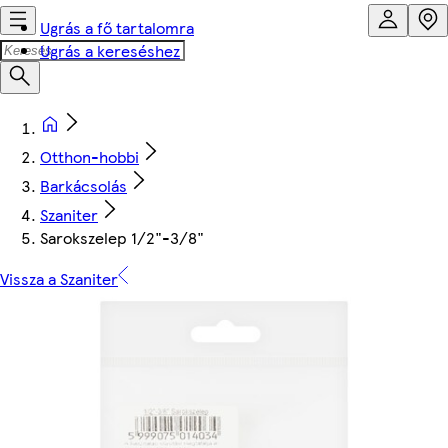
Ugrás a fő tartalomra
Ugrás a kereséshez
Otthon-hobbi
Barkácsolás
Szaniter
Sarokszelep 1/2"-3/8"
Vissza a Szaniter