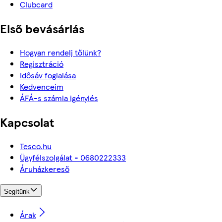
Clubcard
Első bevásárlás
Hogyan rendelj tőlünk?
Regisztráció
Idősáv foglalása
Kedvenceim
ÁFÁ-s számla igénylés
Kapcsolat
Tesco.hu
Ügyfélszolgálat - 0680222333
Áruházkereső
Segítünk
Árak