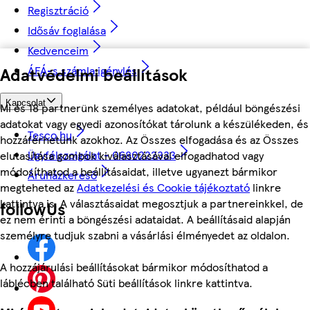
Regisztráció
Idősáv foglalása
Kedvenceim
Adatvédelmi beállítások
ÁFÁ-s számla igénylés
Kapcsolat
Mi és 18 partnerünk személyes adatokat, például böngészési
adatokat vagy egyedi azonosítókat tárolunk a készülékeden, és
Tesco.hu
hozzáférhetünk azokhoz. Az Összes elfogadása és az Összes
Ügyfélszolgálat - 0680222333
elutasítása gombok kiválasztásával elfogadhatod vagy
módosíthatod a beállításaidat, illetve ugyanezt bármikor
Áruházkereső
megteheted az
Adatkezelési és Cookie tájékoztató
linkre
kattintva is. A választásaidat megosztjuk a partnereinkkel, de
followUs
ez nem érinti a böngészési adataidat. A beállításaid alapján
személyre tudjuk szabni a vásárlási élményedet az oldalon.
A hozzájárulási beállításokat bármikor módosíthatod a
láblécben található Süti beállítások linkre kattintva.