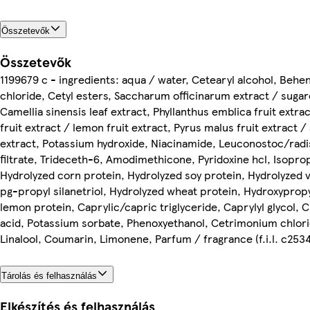
Összetevők
Összetevők
1199679 c - ingredients: aqua / water, Cetearyl alcohol, Beh
chloride, Cetyl esters, Saccharum officinarum extract / sugar
Camellia sinensis leaf extract, Phyllanthus emblica fruit extrac
fruit extract / lemon fruit extract, Pyrus malus fruit extract /
extract, Potassium hydroxide, Niacinamide, Leuconostoc/rad
filtrate, Trideceth-6, Amodimethicone, Pyridoxine hcl, Isoprop
Hydrolyzed corn protein, Hydrolyzed soy protein, Hydrolyzed 
pg-propyl silanetriol, Hydrolyzed wheat protein, Hydroxypro
lemon protein, Caprylic/capric triglyceride, Caprylyl glycol, Ci
acid, Potassium sorbate, Phenoxyethanol, Cetrimonium chlori
Linalool, Coumarin, Limonene, Parfum / fragrance (f.i.l. c253
Tárolás és felhasználás
Elkészítés és felhasználás