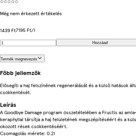
Még nem érkezett értékelés
7195 Ft/l
1439 Ft
Hozzáad
Termék megnevezés
Főbb jellemzők
Elősegíti a haj felszínének regenerálását és a külső hatások ált
csökkentését.
Leírás
A Goodbye Damage program összetételében a Fructis az amla-
keraphyllal társítja a haj felületének megszépítéséért és a küls
okozott rések csökkentéséért.
Csomagolás mérete: 0.2l