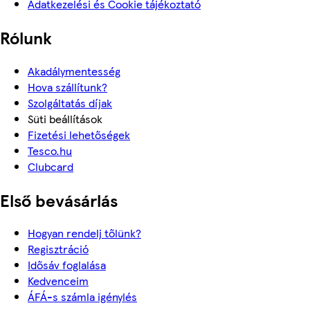
Adatkezelési és Cookie tájékoztató
Rólunk
Akadálymentesség
Hova szállítunk?
Szolgáltatás díjak
Süti beállítások
Fizetési lehetőségek
Tesco.hu
Clubcard
Első bevásárlás
Hogyan rendelj tőlünk?
Regisztráció
Idősáv foglalása
Kedvenceim
ÁFÁ-s számla igénylés