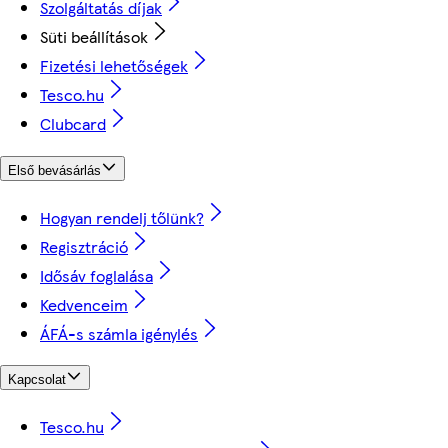
Szolgáltatás díjak
Süti beállítások
Fizetési lehetőségek
Tesco.hu
Clubcard
Első bevásárlás
Hogyan rendelj tőlünk?
Regisztráció
Idősáv foglalása
Kedvenceim
ÁFÁ-s számla igénylés
Kapcsolat
Tesco.hu