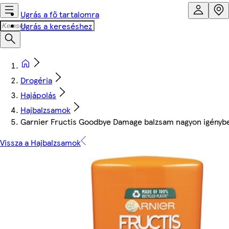
Ugrás a fő tartalomra
Ugrás a kereséshez
Drogéria
Hajápolás
Hajbalzsamok
Garnier Fructis Goodbye Damage balzsam nagyon igénybe
Vissza a Hajbalzsamok