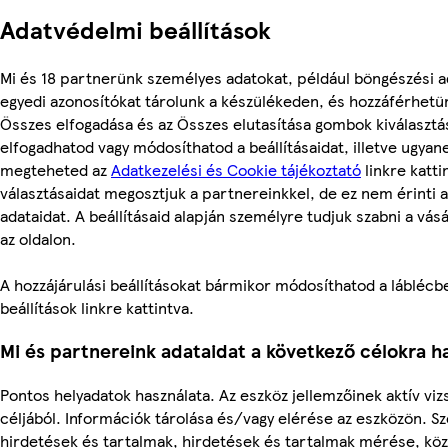
Adatvédelmi beállítások
Mi és 18 partnerünk személyes adatokat, például böngészési a
egyedi azonosítókat tárolunk a készülékeden, és hozzáférhetü
Összes elfogadása és az Összes elutasítása gombok kiválasztá
elfogadhatod vagy módosíthatod a beállításaidat, illetve ugyan
megteheted az
Adatkezelési és Cookie tájékoztató
linkre kattin
választásaidat megosztjuk a partnereinkkel, de ez nem érinti 
adataidat. A beállításaid alapján személyre tudjuk szabni a vás
az oldalon.
A hozzájárulási beállításokat bármikor módosíthatod a láblécbe
beállítások linkre kattintva.
Mi és partnereink adataidat a következő célokra ha
Pontos helyadatok használata. Az eszköz jellemzőinek aktív viz
céljából. Információk tárolása és/vagy elérése az eszközön. S
hirdetések és tartalmak, hirdetések és tartalmak mérése, kö