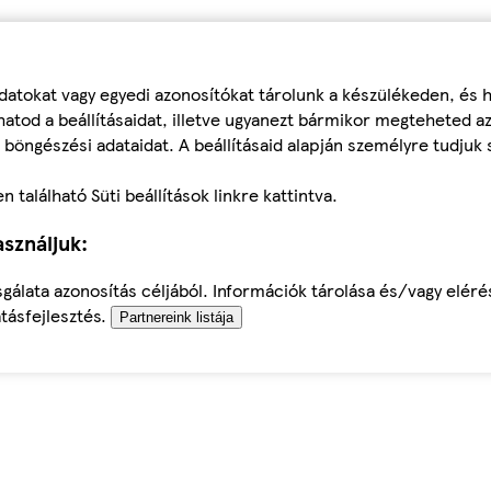
datokat vagy egyedi azonosítókat tárolunk a készülékeden, és
atod a beállításaidat, illetve ugyanezt bármikor megteheted a
 böngészési adataidat. A beállításaid alapján személyre tudjuk 
található Süti beállítások linkre kattintva.
sználjuk:
sgálata azonosítás céljából. Információk tárolása és/vagy elér
tásfejlesztés.
Partnereink listája