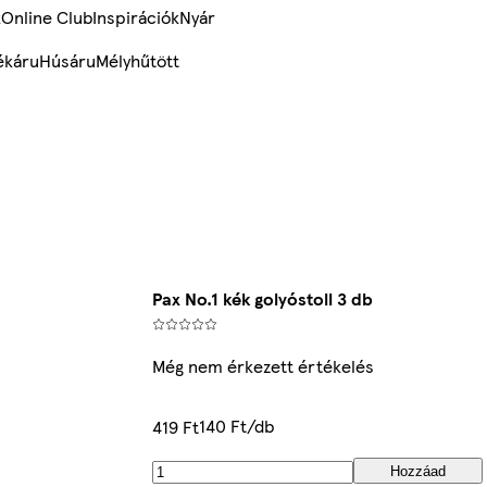
k
Online Club
Inspirációk
Nyár
ékáru
Húsáru
Mélyhűtött
Pax No.1 kék golyóstoll 3 db
Még nem érkezett értékelés
140 Ft/db
419 Ft
Hozzáad