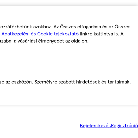
 hozzáférhetünk azokhoz. Az Összes elfogadása és az Összes
z
Adatkezelési és Cookie tájékoztató
linkre kattintva is. A
szabni a vásárlási élményedet az oldalon.
ése az eszközön. Személyre szabott hirdetések és tartalmak,
Bejelentkezés
Regisztráció