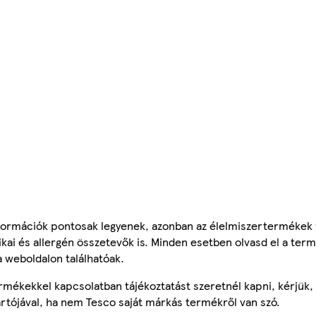
ormációk pontosak legyenek, azonban az élelmiszertermékek
tikai és allergén összetevők is. Minden esetben olvasd el a ter
a weboldalon találhatóak.
mékekkel kapcsolatban tájékoztatást szeretnél kapni, kérjük, 
ártójával, ha nem Tesco saját márkás termékről van szó.