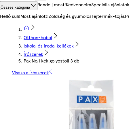
Rendelj most!
Kedvenceim
Speciális ajánlato
Összes kategória
Helló suli!
Most ajánlott!
Zöldség és gyümölcs
Tejtermék-tojás
P
Otthon-hobbi
Iskolai és irodai kellékek
Írószerek
Pax No.1 kék golyóstoll 3 db
Vissza a Írószerek