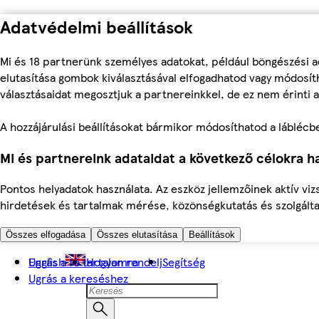
Adatvédelmi beállítások
Mi és 18 partnerünk személyes adatokat, például böngészési a
elutasítása gombok kiválasztásával elfogadhatod vagy módosíth
választásaidat megosztjuk a partnereinkkel, de ez nem érinti a
A hozzájárulási beállításokat bármikor módosíthatod a láblécben 
Mi és partnereink adataidat a következő célokra ha
Pontos helyadatok használata. Az eszköz jellemzőinek aktív viz
hirdetések és tartalmak mérése, közönségkutatás és szolgálta
Összes elfogadása
Összes elutasítása
Beállítások
Ugrás a fő tartalomra
English
Hogyan rendelj
Segítség
Ugrás a kereséshez