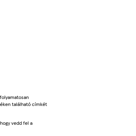
 folyamatosan
méken található címkét
hogy vedd fel a