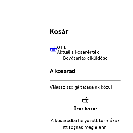
Kosár
0 Ft
Aktuális kosárérték
0 Ft
Aktuális kosárérték
Bevásárlás elküldése
A kosarad
Válassz szolgáltatásaink közül
Üres kosár
A kosaradba helyezett termékek
itt fognak megjelenni