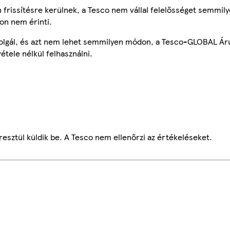
frissítésre kerülnek, a Tesco nem vállal felelősséget semmily
on nem érinti.
szolgál, és azt nem lehet semmilyen módon, a Tesco-GLOBAL Ár
étele nélkül felhasználni.
esztül küldik be. A Tesco nem ellenőrzi az értékeléseket.