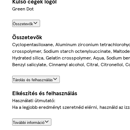
Külső cégek logói
Green Dot
Összetevők
Összetevők
Cyclopentasiloxane, Aluminum zirconium tetrachlorohydre
crosspolymer, Sodium starch octenylsuccinate, Maltodext
Hydrated silica, Gelatin crosspolymer, Aqua, Sodium be
Benzyl salicylate, Cinnamyl alcohol, Citral, Citronellol,
Tárolás és felhasználás
Elkészítés és felhasználás
Használati útmutató:
Ha a legjobb eredményt szeretnéd elérni, használd az izz
További információ