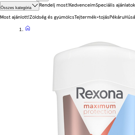
Rendelj most!
Kedvenceim
Speciális ajánlato
Összes kategória
Most ajánlott!
Zöldség és gyümölcs
Tejtermék-tojás
Pékáru
Húsá