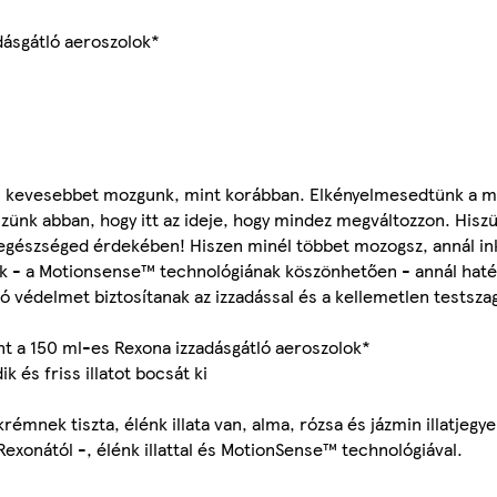
dásgátló aeroszolok*
kkal kevesebbet mozgunk, mint korábban. Elkényelmesedtünk a 
szünk abban, hogy itt az ideje, hogy mindez megváltozzon. His
él egészséged érdekében! Hiszen minél többet mozogsz, annál in
ók - a Motionsense™ technológiának köszönhetően - annál hat
 védelmet biztosítanak az izzadással és a kellemetlen testsza
t a 150 ml-es Rexona izzadásgátló aeroszolok*
 és friss illatot bocsát ki
mnek tiszta, élénk illata van, alma, rózsa és jázmin illatjegye
exonától -, élénk illattal és MotionSense™ technológiával.