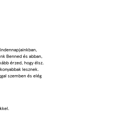
mindennapjainkban,
zünk Benned és abban,
kább érzed, hogy élsz.
ékonyabbak lesznek.
ggal szemben és elég
kkel.