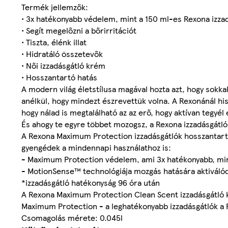
Termék jellemzők:
• 3x hatékonyabb védelem, mint a 150 ml-es Rexona izza
• Segít megelőzni a bőrirritációt
• Tiszta, élénk illat
• Hidratáló összetevők
• Női izzadásgátló krém
• Hosszantartó hatás
A modern világ életstílusa magával hozta azt, hogy so
anélkül, hogy mindezt észrevettük volna. A Rexonánál hi
hogy nálad is megtalálható az az erő, hogy aktívan tegy
És ahogy te egyre többet mozogsz, a Rexona izzadásgátl
A Rexona Maximum Protection izzadásgátlók hosszantartó
gyengédek a mindennapi használathoz is:
- Maximum Protection védelem, ami 3x hatékonyabb, min
- MotionSense™ technológiája mozgás hatására aktiválódik
*izzadásgátló hatékonyság 96 óra után
A Rexona Maximum Protection Clean Scent izzadásgátló kré
Maximum Protection - a leghatékonyabb izzadásgátlók a R
Csomagolás mérete: 0.045l