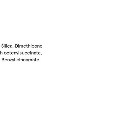
 Silica, Dimethicone
ch octenylsuccinate,
, Benzyl cinnamate,