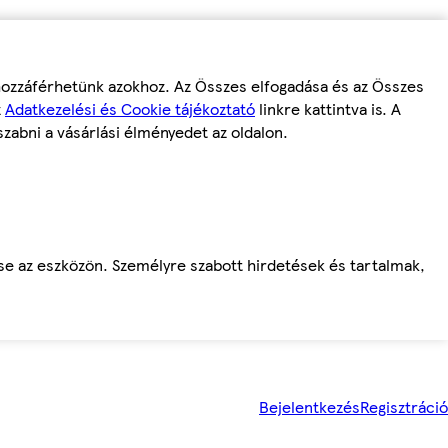
 hozzáférhetünk azokhoz. Az Összes elfogadása és az Összes
z
Adatkezelési és Cookie tájékoztató
linkre kattintva is. A
szabni a vásárlási élményedet az oldalon.
ése az eszközön. Személyre szabott hirdetések és tartalmak,
Bejelentkezés
Regisztráció