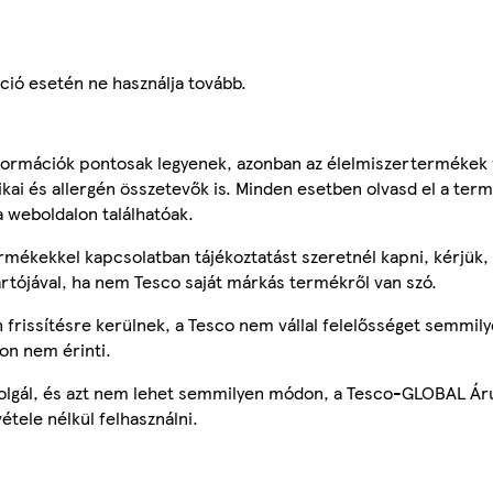
táció esetén ne használja tovább.
ormációk pontosak legyenek, azonban az élelmiszertermékek
tikai és allergén összetevők is. Minden esetben olvasd el a ter
a weboldalon találhatóak.
mékekkel kapcsolatban tájékoztatást szeretnél kapni, kérjük, 
ártójával, ha nem Tesco saját márkás termékről van szó.
frissítésre kerülnek, a Tesco nem vállal felelősséget semmily
on nem érinti.
szolgál, és azt nem lehet semmilyen módon, a Tesco-GLOBAL Ár
étele nélkül felhasználni.