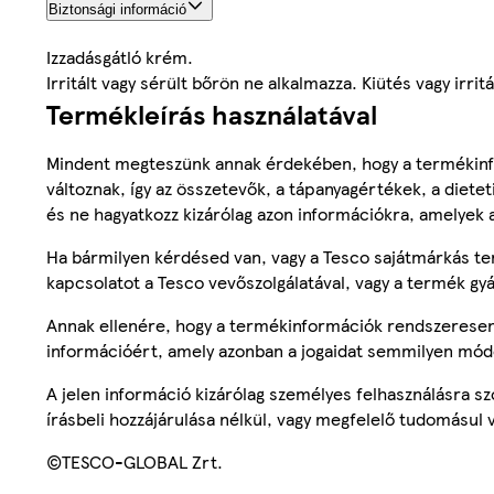
Biztonsági információ
Izzadásgátló krém.
Irritált vagy sérült bőrön ne alkalmazza. Kiütés vagy irri
Termékleírás használatával
Mindent megteszünk annak érdekében, hogy a termékinf
változnak, így az összetevők, a tápanyagértékek, a diete
és ne hagyatkozz kizárólag azon információkra, amelyek 
Ha bármilyen kérdésed van, vagy a Tesco sajátmárkás ter
kapcsolatot a Tesco vevőszolgálatával, vagy a termék gy
Annak ellenére, hogy a termékinformációk rendszeresen 
információért, amely azonban a jogaidat semmilyen mód
A jelen információ kizárólag személyes felhasználásra 
írásbeli hozzájárulása nélkül, vagy megfelelő tudomásul v
©TESCO-GLOBAL Zrt.