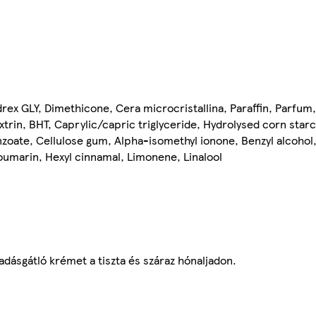
x GLY, Dimethicone, Cera microcristallina, Paraffin, Parfum,
rin, BHT, Caprylic/capric triglyceride, Hydrolysed corn star
nzoate, Cellulose gum, Alpha-isomethyl ionone, Benzyl alcohol
 Coumarin, Hexyl cinnamal, Limonene, Linalool
adásgátló krémet a tiszta és száraz hónaljadon.