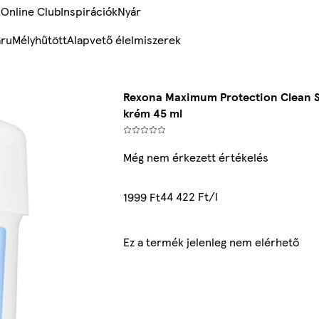
k
Online Club
Inspirációk
Nyár
ru
Mélyhűtött
Alapvető élelmiszerek
Rexona Maximum Protection Clean S
krém 45 ml
Még nem érkezett értékelés
44 422 Ft/l
1999 Ft
Ez a termék jelenleg nem elérhető