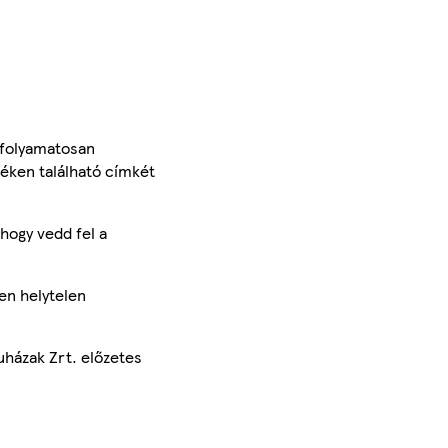
 folyamatosan
méken található címkét
hogy vedd fel a
en helytelen
uházak Zrt. előzetes