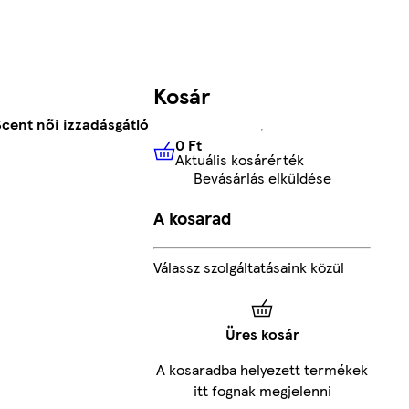
Kosár
cent női izzadásgátló
0 Ft
Aktuális kosárérték
0 Ft
Aktuális kosárérték
Bevásárlás elküldése
A kosarad
Válassz szolgáltatásaink közül
Üres kosár
A kosaradba helyezett termékek
itt fognak megjelenni