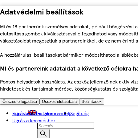
Adatvédelmi beállítások
Mi és 18 partnerünk személyes adatokat, például böngészési a
elutasítása gombok kiválasztásával elfogadhatod vagy módosíth
választásaidat megosztjuk a partnereinkkel, de ez nem érinti a
A hozzájárulási beállításokat bármikor módosíthatod a láblécben 
Mi és partnereink adataidat a következő célokra ha
Pontos helyadatok használata. Az eszköz jellemzőinek aktív viz
hirdetések és tartalmak mérése, közönségkutatás és szolgálta
Összes elfogadása
Összes elutasítása
Beállítások
Ugrás a fő tartalomra
English
Hogyan rendelj
Segítség
Ugrás a kereséshez