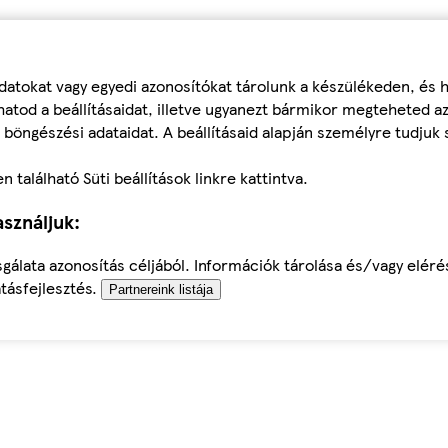
datokat vagy egyedi azonosítókat tárolunk a készülékeden, és
atod a beállításaidat, illetve ugyanezt bármikor megteheted a
 böngészési adataidat. A beállításaid alapján személyre tudjuk 
található Süti beállítások linkre kattintva.
sználjuk:
sgálata azonosítás céljából. Információk tárolása és/vagy elér
tásfejlesztés.
Partnereink listája