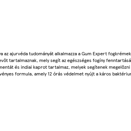
aya az ajurvéda tudományát alkalmazza a Gum Expert fogkrémek 
vőt tartalmaznak, mely segít az egészséges fogíny fenntartá
entát és indiai kaprot tartalmaz, melyek segítenek megelőzni
ynövényes formula, amely 12 órás védelmet nyújt a káros baktér