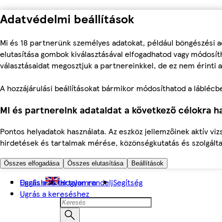
Adatvédelmi beállítások
Mi és 18 partnerünk személyes adatokat, például böngészési a
elutasítása gombok kiválasztásával elfogadhatod vagy módosíth
választásaidat megosztjuk a partnereinkkel, de ez nem érinti a
A hozzájárulási beállításokat bármikor módosíthatod a láblécben 
Mi és partnereink adataidat a következő célokra ha
Pontos helyadatok használata. Az eszköz jellemzőinek aktív viz
hirdetések és tartalmak mérése, közönségkutatás és szolgálta
Összes elfogadása
Összes elutasítása
Beállítások
Ugrás a fő tartalomra
English
Hogyan rendelj
Segítség
Ugrás a kereséshez