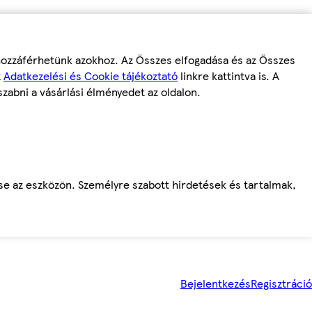
 hozzáférhetünk azokhoz. Az Összes elfogadása és az Összes
z
Adatkezelési és Cookie tájékoztató
linkre kattintva is. A
szabni a vásárlási élményedet az oldalon.
ése az eszközön. Személyre szabott hirdetések és tartalmak,
Bejelentkezés
Regisztráció