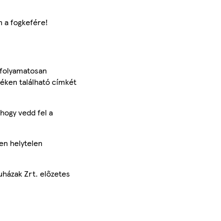
n a fogkefére!
 folyamatosan
méken található címkét
hogy vedd fel a
en helytelen
uházak Zrt. előzetes