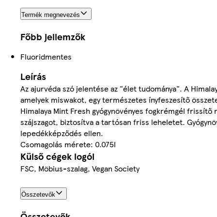
Termék megnevezés
Főbb jellemzők
Fluoridmentes
Leírás
Az ajurvéda szó jelentése az "élet tudománya". A Himal
amelyek miswakot, egy természetes ínyfeszesítő összete
Himalaya Mint Fresh gyógynövényes fogkrémgél frissítő m
szájszagot, biztosítva a tartósan friss leheletet. Gyóg
lepedékképződés ellen.
Csomagolás mérete: 0.075l
Külső cégek logói
FSC, Möbius-szalag, Vegan Society
Összetevők
Összetevők