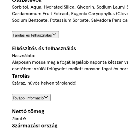
Sorbitol, Aqua, Hydrated Silica, Glycerin, Sodium Lauryl
Cardamomum Fruit Ectract, Eugenia Caryophyllus (Clove)
Sodium Benzoate, Potassium Sorbate, Salvadora Persica S
Tárolás és felhasználás
Elkészítés és felhasználás
Használata:
Alaposan mossa meg a fogát legalább naponta kétszer va
esetében: szülői felügyelet mellett mosson fogat és bor
Tárolás
Száraz, hűvös helyen tárolandó!
További információ
Nettó tömeg
75ml ℮
Származási ország