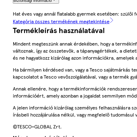
Biztonsági információ
Hat éves vagy annál fiatalabb gyermek esetében: szülői 
Kategória összes termékének megtekintése
Termékleírás használatával
Mindent megteszünk annak érdekében, hogy a termékinf
változnak, így az összetevők, a tápanyagértékek, a diete
és ne hagyatkozz kizárólag azon információkra, amelyek 
Ha bármilyen kérdésed van, vagy a Tesco sajátmárkás ter
kapcsolatot a Tesco vevőszolgálatával, vagy a termék gy
Annak ellenére, hogy a termékinformációk rendszeresen 
információért, amely azonban a jogaidat semmilyen mód
A jelen információ kizárólag személyes felhasználásra 
írásbeli hozzájárulása nélkül, vagy megfelelő tudomásul v
©TESCO-GLOBAL Zrt.