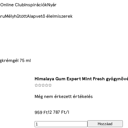
k
Online Club
Inspirációk
Nyár
ru
Mélyhűtött
Alapvető élelmiszerek
gkrémgél 75 ml
Himalaya Gum Expert Mint Fresh gyógynövé
Még nem érkezett értékelés
12 787 Ft/l
959 Ft
Hozzáad