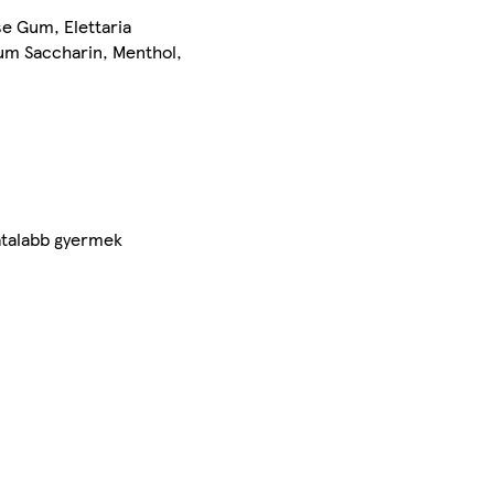
se Gum, Elettaria
ium Saccharin, Menthol,
atalabb gyermek