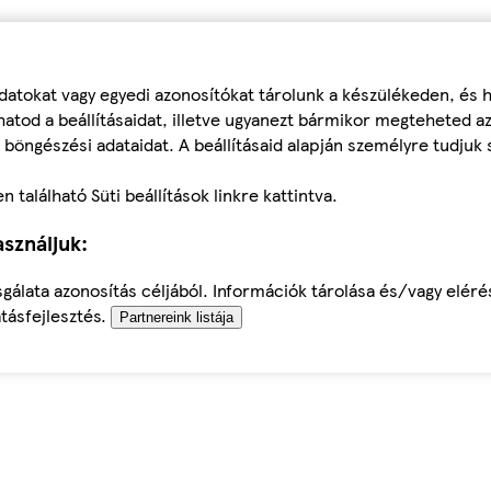
datokat vagy egyedi azonosítókat tárolunk a készülékeden, és
atod a beállításaidat, illetve ugyanezt bármikor megteheted a
 böngészési adataidat. A beállításaid alapján személyre tudjuk 
található Süti beállítások linkre kattintva.
sználjuk:
sgálata azonosítás céljából. Információk tárolása és/vagy elér
tásfejlesztés.
Partnereink listája