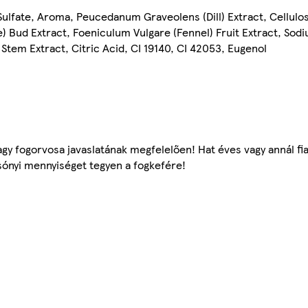
 Sulfate, Aroma, Peucedanum Graveolens (Dill) Extract, Cellulo
 Bud Extract, Foeniculum Vulgare (Fennel) Fruit Extract, Sod
tem Extract, Citric Acid, CI 19140, CI 42053, Eugenol
gy fogorvosa javaslatának megfelelően! Hat éves vagy annál fi
sónyi mennyiséget tegyen a fogkefére!