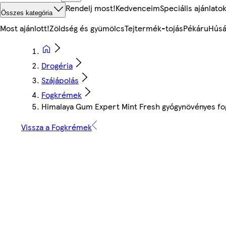
Rendelj most!
Kedvenceim
Speciális ajánlato
Összes kategória
Most ajánlott!
Zöldség és gyümölcs
Tejtermék-tojás
Pékáru
Húsá
Drogéria
Szájápolás
Fogkrémek
Himalaya Gum Expert Mint Fresh gyógynövényes fo
Vissza a Fogkrémek