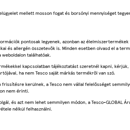
felügyelet mellett mosson fogat és borsónyi mennyiséget tegye
ormációk pontosak legyenek, azonban az élelmiszertermékek
tikai és allergén összetevők is. Minden esetben olvasd el a ter
a weboldalon találhatóak.
mékekkel kapcsolatban tájékoztatást szeretnél kapni, kérjük, 
ártójával, ha nem Tesco saját márkás termékről van szó.
frissítésre kerülnek, a Tesco nem vállal felelősséget semmily
on nem érinti.
szolgál, és azt nem lehet semmilyen módon, a Tesco-GLOBAL Ár
étele nélkül felhasználni.