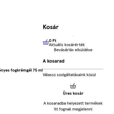
Kosár
0 Ft
Aktuális kosárérték
0 Ft
Aktuális kosárérték
Bevásárlás elküldése
A kosarad
nyes fogkrémgél 75 ml
Válassz szolgáltatásaink közül
Üres kosár
A kosaradba helyezett termékek
itt fognak megjelenni