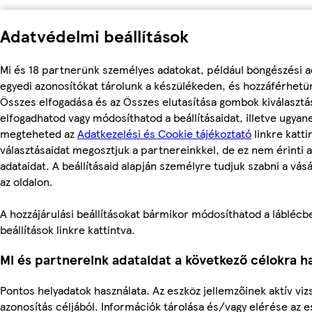
Adatvédelmi beállítások
Mi és 18 partnerünk személyes adatokat, például böngészési a
egyedi azonosítókat tárolunk a készülékeden, és hozzáférhetü
Összes elfogadása és az Összes elutasítása gombok kiválasztá
elfogadhatod vagy módosíthatod a beállításaidat, illetve ugyan
megteheted az
Adatkezelési és Cookie tájékoztató
linkre kattin
választásaidat megosztjuk a partnereinkkel, de ez nem érinti 
adataidat. A beállításaid alapján személyre tudjuk szabni a vás
az oldalon.
A hozzájárulási beállításokat bármikor módosíthatod a láblécbe
beállítások linkre kattintva.
Mi és partnereink adataidat a következő célokra ha
Pontos helyadatok használata. Az eszköz jellemzőinek aktív viz
azonosítás céljából. Információk tárolása és/vagy elérése az 