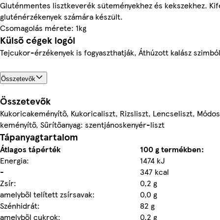
Gluténmentes lisztkeverék süteményekhez és kekszekhez. Kif
gluténérzékenyek számára készült.
Csomagolás mérete: 1kg
Külső cégek logói
Tejcukor-érzékenyek is fogyaszthatják, Áthúzott kalász szimb
Összetevők
Összetevők
Kukoricakeményítő, Kukoricaliszt, Rizsliszt, Lencseliszt, Módos
keményítő, Sűrítőanyag: szentjánoskenyér-liszt
Tápanyagtartalom
Átlagos tápérték
100 g termékben:
Energia:
1474 kJ
-
347 kcal
Zsír:
0,2 g
amelyből telített zsírsavak:
0,0 g
Szénhidrát:
82 g
amelyből cukrok:
0,2 g