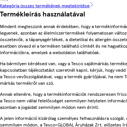
Kategória összes termékének megtekintése
Termékleírás használatával
Mindent megteszünk annak érdekében, hogy a termékinformá
legyenek, azonban az élelmiszertermékek folyamatosan változn
összetevők, a tápanyagértékek, a dietetikai és allergén összet
esetben olvasd el a terméken található címkét és ne hagyatkoz
információkra, amelyek a weboldalon találhatóak.
Ha bármilyen kérdésed van, vagy a Tesco sajátmárkás termék
kapcsolatban tájékoztatást szeretnél kapni, kérjük, hogy vedd 
a Tesco vevőszolgálatával, vagy a termék gyártójával, ha nem T
márkás termékről van szó.
Annak ellenére, hogy a termékinformációk rendszeresen friss
a Tesco nem vállal felelősséget semmilyen helytelen informác
azonban a jogaidat semmilyen módon nem érinti.
A jelen információ kizárólag személyes felhasználásra szolgál,
semmilyen módon, a Tesco-GLOBAL Áruházak Zrt. előzetes írá