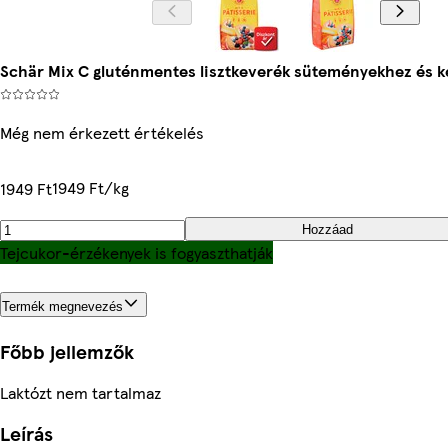
Schär Mix C gluténmentes lisztkeverék süteményekhez és k
Még nem érkezett értékelés
1949 Ft/kg
1949 Ft
Hozzáad
Tejcukor-érzékenyek is fogyaszthatják
Termék megnevezés
Főbb jellemzők
Laktózt nem tartalmaz
Leírás