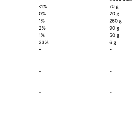
<1%
70 g
0%
20 g
1%
260 g
2%
90 g
1%
50 g
33%
6 g
-
-
-
-
-
-