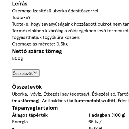
Leírás
Csemege ízesítésű uborka édesítőszerrel
Tudta-e?
Tudta-e, hogy savanyúságaink hozzáadott cukrot nem ta
Termékeinkben kizárólag a zöldségekben lévő természete
fogyaszthatjuk fogyókúra közben.
Csomagolás mérete: 0.5kg
Nettó száraz tömeg
500g
Összetevők
Összetevők
Uborka, Ivóvíz, Étkezési sаv (ecetsav), Étkezési só, Tart
(
mustármag
), Antioxidáns (
kálium-metabiszulfit
), Édes
Tápanyagtartalom
Átlagos tápérték
1 adagban (100 g)
Energia
65 kJ/
-
15 kcal