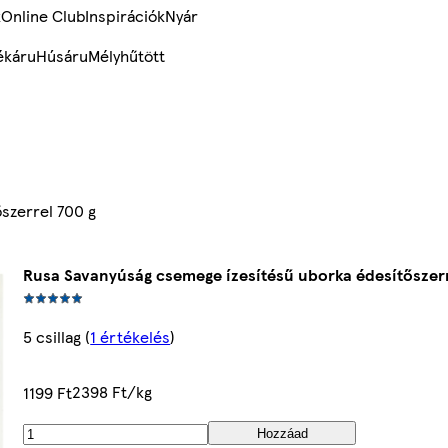
k
Online Club
Inspirációk
Nyár
ékáru
Húsáru
Mélyhűtött
szerrel 700 g
Rusa Savanyúság csemege ízesítésű uborka édesítőszerr
5 csillag
(
1 értékelés
)
2398 Ft/kg
1199 Ft
Hozzáad