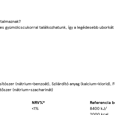
rtalmaznak?
s gyümölcscukorral találkozhatunk, így a legédesebb uborkát 
ósítószer (nátrium-benzoát), Szilárdító anyag (kalcium-klorid),
ítőszer (nátrium-szacharinát)
NRV%*
Referencia be
<1%
8400 kJ/
2000 kcal