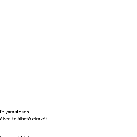
 folyamatosan
méken található címkét