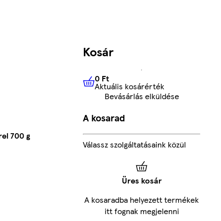
Kosár
0 Ft
Aktuális kosárérték
0 Ft
Aktuális kosárérték
Bevásárlás elküldése
A kosarad
el 700 g
Válassz szolgáltatásaink közül
Üres kosár
A kosaradba helyezett termékek
itt fognak megjelenni