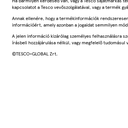
Ha bármilyen kérdésed van, vagy a Tesco sajátmárkás ter
kapcsolatot a Tesco vevőszolgálatával, vagy a termék gy
Annak ellenére, hogy a termékinformációk rendszeresen 
információért, amely azonban a jogaidat semmilyen mód
A jelen információ kizárólag személyes felhasználásra 
írásbeli hozzájárulása nélkül, vagy megfelelő tudomásul v
©TESCO-GLOBAL Zrt.