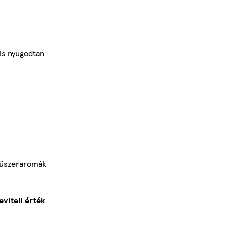
is nyugodtan
 Fűszeraromák
viteli érték