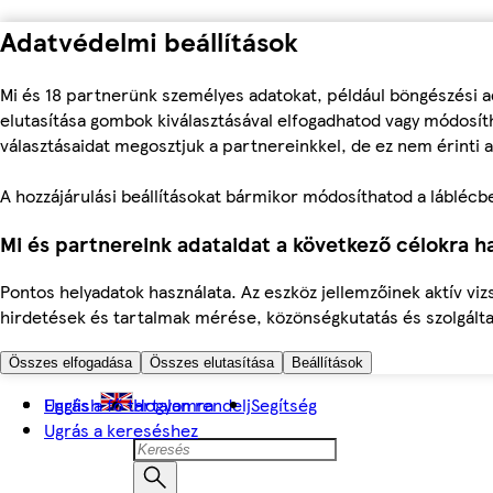
Adatvédelmi beállítások
Mi és 18 partnerünk személyes adatokat, például böngészési a
elutasítása gombok kiválasztásával elfogadhatod vagy módosíth
választásaidat megosztjuk a partnereinkkel, de ez nem érinti a
A hozzájárulási beállításokat bármikor módosíthatod a láblécben 
Mi és partnereink adataidat a következő célokra ha
Pontos helyadatok használata. Az eszköz jellemzőinek aktív viz
hirdetések és tartalmak mérése, közönségkutatás és szolgálta
Összes elfogadása
Összes elutasítása
Beállítások
Ugrás a fő tartalomra
English
Hogyan rendelj
Segítség
Ugrás a kereséshez