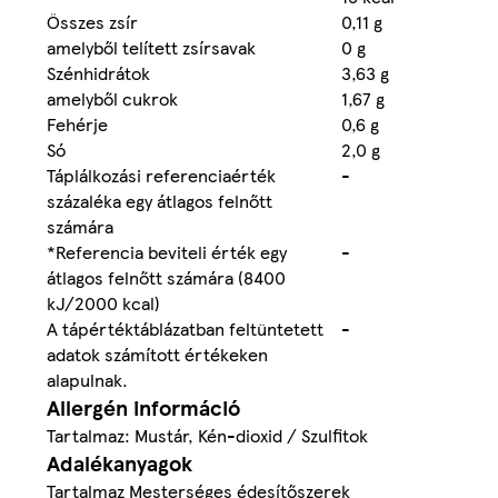
Összes zsír
0,11 g
amelyből telített zsírsavak
0 g
Szénhidrátok
3,63 g
amelyből cukrok
1,67 g
Fehérje
0,6 g
Só
2,0 g
Táplálkozási referenciaérték
-
százaléka egy átlagos felnőtt
számára
*Referencia beviteli érték egy
-
átlagos felnőtt számára (8400
kJ/2000 kcal)
A tápértéktáblázatban feltüntetett
-
adatok számított értékeken
alapulnak.
Allergén információ
Tartalmaz: Mustár, Kén-dioxid / Szulfitok
Adalékanyagok
Tartalmaz Mesterséges édesítőszerek