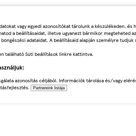
datokat vagy egyedi azonosítókat tárolunk a készülékeden, és
atod a beállításaidat, illetve ugyanezt bármikor megteheted a
 böngészési adataidat. A beállításaid alapján személyre tudjuk 
található Süti beállítások linkre kattintva.
sználjuk:
sgálata azonosítás céljából. Információk tárolása és/vagy elér
tásfejlesztés.
Partnereink listája