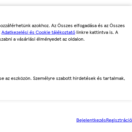
 hozzáférhetünk azokhoz. Az Összes elfogadása és az Összes
z
Adatkezelési és Cookie tájékoztató
linkre kattintva is. A
szabni a vásárlási élményedet az oldalon.
ése az eszközön. Személyre szabott hirdetések és tartalmak,
Bejelentkezés
Regisztráció