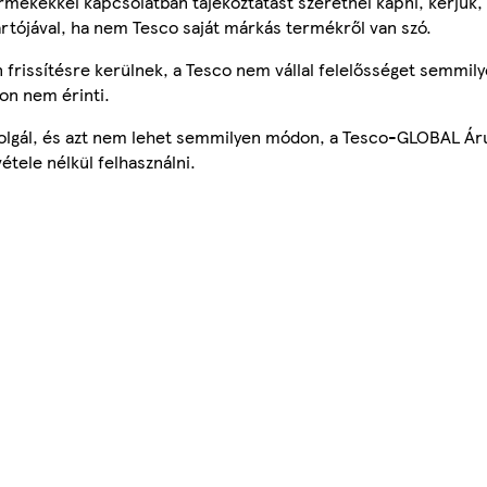
mékekkel kapcsolatban tájékoztatást szeretnél kapni, kérjük, 
ártójával, ha nem Tesco saját márkás termékről van szó.
frissítésre kerülnek, a Tesco nem vállal felelősséget semmily
on nem érinti.
szolgál, és azt nem lehet semmilyen módon, a Tesco-GLOBAL Ár
étele nélkül felhasználni.