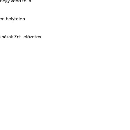
hogy vedd fel a
en helytelen
uházak Zrt. előzetes