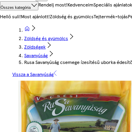
Rendelj most!
Kedvenceim
Speciális ajánlato
Összes kategória
Helló suli!
Most ajánlott!
Zöldség és gyümölcs
Tejtermék-tojás
P
Zöldség és gyümölcs
Zöldségek
Savanyúság
Rusa Savanyúság csemege ízesítésű uborka édesítő
Vissza a Savanyúság