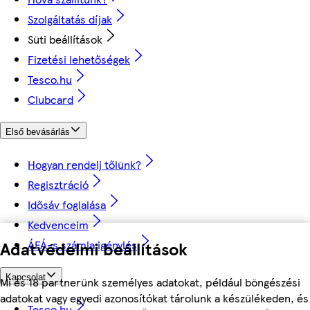
Szolgáltatás díjak
Süti beállítások
Fizetési lehetőségek
Tesco.hu
Clubcard
Első bevásárlás
Hogyan rendelj tőlünk?
Regisztráció
Idősáv foglalása
Kedvenceim
Adatvédelmi beállítások
ÁFÁ-s számla igénylés
Kapcsolat
Mi és 18 partnerünk személyes adatokat, például böngészési
adatokat vagy egyedi azonosítókat tárolunk a készülékeden, és
Tesco.hu