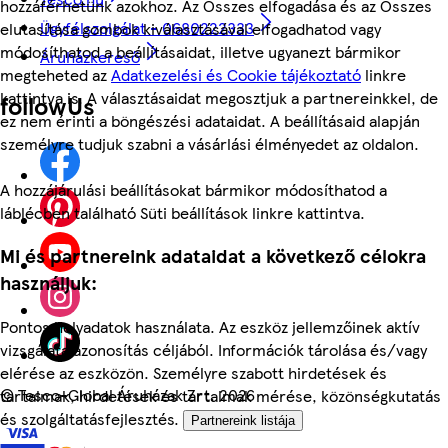
hozzáférhetünk azokhoz. Az Összes elfogadása és az Összes
Ügyfélszolgálat - 0680222333
elutasítása gombok kiválasztásával elfogadhatod vagy
módosíthatod a beállításaidat, illetve ugyanezt bármikor
Áruházkereső
megteheted az
Adatkezelési és Cookie tájékoztató
linkre
kattintva is. A választásaidat megosztjuk a partnereinkkel, de
followUs
ez nem érinti a böngészési adataidat. A beállításaid alapján
személyre tudjuk szabni a vásárlási élményedet az oldalon.
A hozzájárulási beállításokat bármikor módosíthatod a
láblécben található Süti beállítások linkre kattintva.
Mi és partnereink adataidat a következő célokra
használjuk:
Pontos helyadatok használata. Az eszköz jellemzőinek aktív
vizsgálata azonosítás céljából. Információk tárolása és/vagy
elérése az eszközön. Személyre szabott hirdetések és
©
Tesco-Global Áruházak Zrt. 2026
tartalmak, hirdetések és tartalmak mérése, közönségkutatás
és szolgáltatásfejlesztés.
Partnereink listája