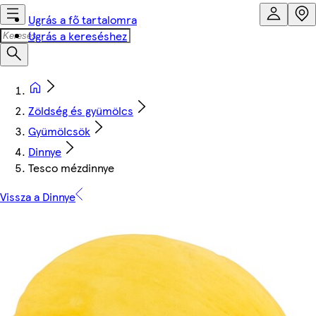
Ugrás a fő tartalomra
Ugrás a kereséshez
Zöldség és gyümölcs
Gyümölcsök
Dinnye
Tesco mézdinnye
Vissza a Dinnye