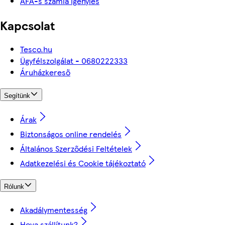
ÁFÁ-s számla igénylés
Kapcsolat
Tesco.hu
Ügyfélszolgálat - 0680222333
Áruházkereső
Segítünk
Árak
Biztonságos online rendelés
Általános Szerződési Feltételek
Adatkezelési és Cookie tájékoztató
Rólunk
Akadálymentesség
Hova szállítunk?