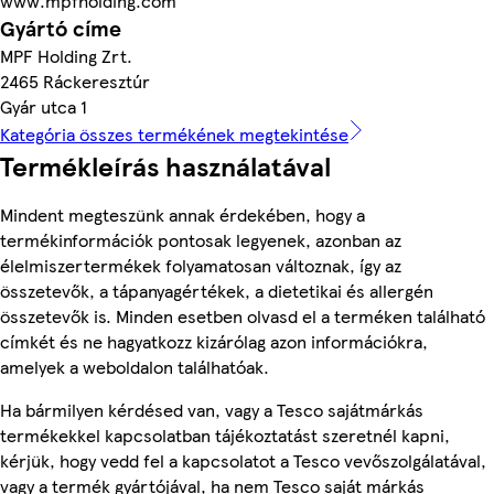
www.mpfholding.com
Gyártó címe
MPF Holding Zrt.
2465 Ráckeresztúr
Gyár utca 1
Kategória összes termékének megtekintése
Termékleírás használatával
Mindent megteszünk annak érdekében, hogy a
termékinformációk pontosak legyenek, azonban az
élelmiszertermékek folyamatosan változnak, így az
összetevők, a tápanyagértékek, a dietetikai és allergén
összetevők is. Minden esetben olvasd el a terméken található
címkét és ne hagyatkozz kizárólag azon információkra,
amelyek a weboldalon találhatóak.
Ha bármilyen kérdésed van, vagy a Tesco sajátmárkás
termékekkel kapcsolatban tájékoztatást szeretnél kapni,
kérjük, hogy vedd fel a kapcsolatot a Tesco vevőszolgálatával,
vagy a termék gyártójával, ha nem Tesco saját márkás