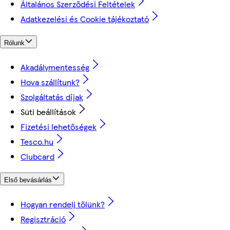
Általános Szerződési Feltételek
Adatkezelési és Cookie tájékoztató
Rólunk
Akadálymentesség
Hova szállítunk?
Szolgáltatás díjak
Süti beállítások
Fizetési lehetőségek
Tesco.hu
Clubcard
Első bevásárlás
Hogyan rendelj tőlünk?
Regisztráció