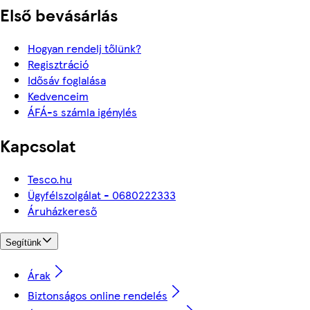
Első bevásárlás
Hogyan rendelj tőlünk?
Regisztráció
Idősáv foglalása
Kedvenceim
ÁFÁ-s számla igénylés
Kapcsolat
Tesco.hu
Ügyfélszolgálat - 0680222333
Áruházkereső
Segítünk
Árak
Biztonságos online rendelés