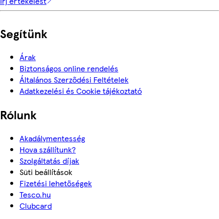
Írj értékelést
Segítünk
Árak
Biztonságos online rendelés
Általános Szerződési Feltételek
Adatkezelési és Cookie tájékoztató
Rólunk
Akadálymentesség
Hova szállítunk?
Szolgáltatás díjak
Süti beállítások
Fizetési lehetőségek
Tesco.hu
Clubcard