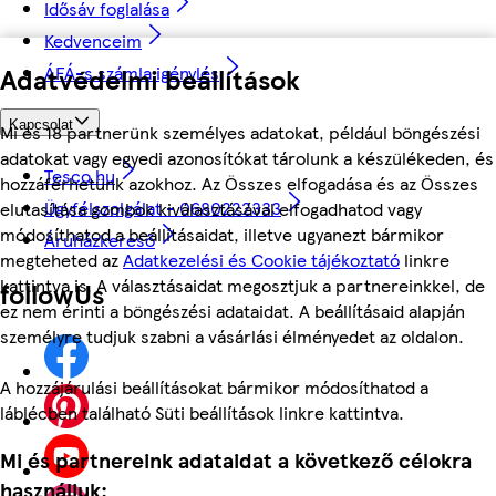
Idősáv foglalása
Kedvenceim
Adatvédelmi beállítások
ÁFÁ-s számla igénylés
Kapcsolat
Mi és 18 partnerünk személyes adatokat, például böngészési
adatokat vagy egyedi azonosítókat tárolunk a készülékeden, és
Tesco.hu
hozzáférhetünk azokhoz. Az Összes elfogadása és az Összes
Ügyfélszolgálat - 0680222333
elutasítása gombok kiválasztásával elfogadhatod vagy
módosíthatod a beállításaidat, illetve ugyanezt bármikor
Áruházkereső
megteheted az
Adatkezelési és Cookie tájékoztató
linkre
kattintva is. A választásaidat megosztjuk a partnereinkkel, de
followUs
ez nem érinti a böngészési adataidat. A beállításaid alapján
személyre tudjuk szabni a vásárlási élményedet az oldalon.
A hozzájárulási beállításokat bármikor módosíthatod a
láblécben található Süti beállítások linkre kattintva.
Mi és partnereink adataidat a következő célokra
használjuk: