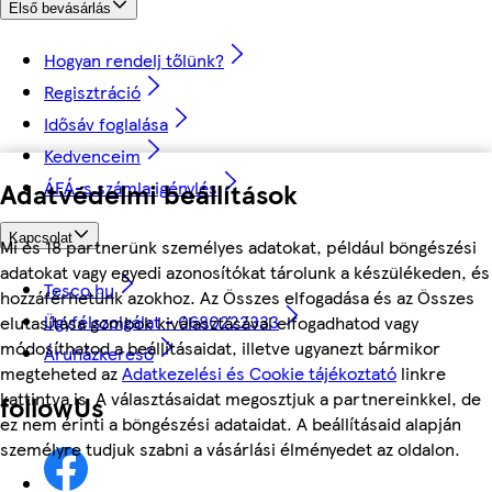
Első bevásárlás
Hogyan rendelj tőlünk?
Regisztráció
Idősáv foglalása
Kedvenceim
Adatvédelmi beállítások
ÁFÁ-s számla igénylés
Kapcsolat
Mi és 18 partnerünk személyes adatokat, például böngészési
adatokat vagy egyedi azonosítókat tárolunk a készülékeden, és
Tesco.hu
hozzáférhetünk azokhoz. Az Összes elfogadása és az Összes
Ügyfélszolgálat - 0680222333
elutasítása gombok kiválasztásával elfogadhatod vagy
módosíthatod a beállításaidat, illetve ugyanezt bármikor
Áruházkereső
megteheted az
Adatkezelési és Cookie tájékoztató
linkre
kattintva is. A választásaidat megosztjuk a partnereinkkel, de
followUs
ez nem érinti a böngészési adataidat. A beállításaid alapján
személyre tudjuk szabni a vásárlási élményedet az oldalon.