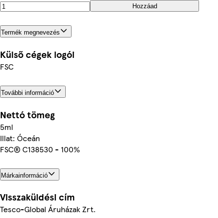
Hozzáad
Termék megnevezés
Külső cégek logói
FSC
További információ
Nettó tömeg
5ml
Illat: Óceán
FSC® C138530 - 100%
Márkainformáció
Visszaküldési cím
Tesco-Global Áruházak Zrt.