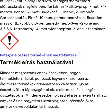
hulladékként: a helyi/területi/országos/nemzetközi
előírásoknak megfelelően. Tartalmaz 1-ciklo-propil-metil-4-
metoxi-benzol, 2-metilundekanál, Cineole, d-limonén,
Geranil-acetát, Pin-2 (10) -én, p-mentano-3-on, Reaction
mass of (E)-3,4,5,6,6-pentamethylhept-3-en-2-one and
3,5,6,6-tetramethyl-4-methyleneheptan-2-one-t tartalmaz.
Kategória összes termékének megtekintése
Termékleírás használatával
Mindent megteszünk annak érdekében, hogy a
termékinformációk pontosak legyenek, azonban az
élelmiszertermékek folyamatosan változnak, így az
összetevők, a tápanyagértékek, a dietetikai és allergén
összetevők is. Minden esetben olvasd el a terméken található
címkét és ne hagyatkozz kizárólag azon információkra,
amelyek a weboldalon találhatóak.