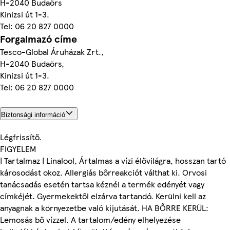
H-2040 Budaörs
Kinizsi út 1-3.
Tel: 06 20 827 0000
Forgalmazó címe
Tesco-Global Áruházak Zrt.,
H-2040 Budaörs,
Kinizsi út 1-3.
Tel: 06 20 827 0000
Biztonsági információ
Légfrissítő.
FIGYELEM
| Tartalmaz | Linalool, Ártalmas a vízi élővilágra, hosszan tartó
károsodást okoz. Allergiás bőrreakciót válthat ki. Orvosi
tanácsadás esetén tartsa kéznél a termék edényét vagy
címkéjét. Gyermekektől elzárva tartandó. Kerülni kell az
anyagnak a környezetbe való kijutását. HA BŐRRE KERÜL:
Lemosás bő vízzel. A tartalom/edény elhelyezése