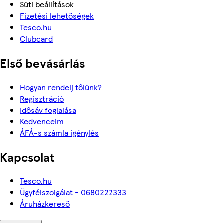
Süti beállítások
Fizetési lehetőségek
Tesco.hu
Clubcard
Első bevásárlás
Hogyan rendelj tőlünk?
Regisztráció
Idősáv foglalása
Kedvenceim
ÁFÁ-s számla igénylés
Kapcsolat
Tesco.hu
Ügyfélszolgálat - 0680222333
Áruházkereső