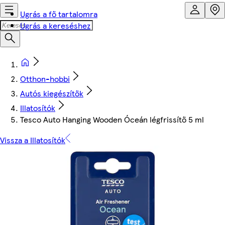
Ugrás a fő tartalomra
Ugrás a kereséshez
Otthon-hobbi
Autós kiegészítők
Illatosítók
Tesco Auto Hanging Wooden Óceán légfrissítő 5 ml
Vissza a Illatosítók