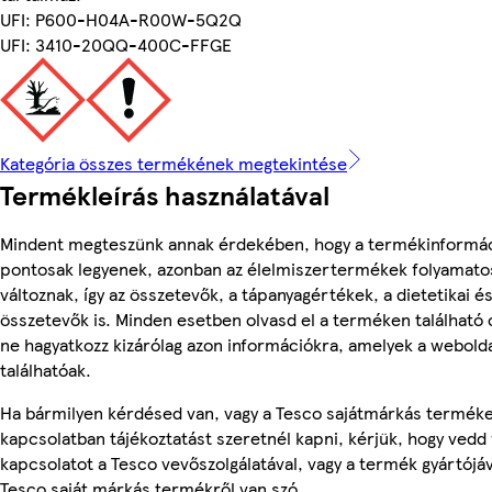
UFI: P600-H04A-R00W-5Q2Q
UFI: 3410-20QQ-400C-FFGE
Kategória összes termékének megtekintése
Termékleírás használatával
Mindent megteszünk annak érdekében, hogy a termékinformá
pontosak legyenek, azonban az élelmiszertermékek folyamato
változnak, így az összetevők, a tápanyagértékek, a dietetikai és
összetevők is. Minden esetben olvasd el a terméken található
ne hagyatkozz kizárólag azon információkra, amelyek a webold
találhatóak.
Ha bármilyen kérdésed van, vagy a Tesco sajátmárkás termék
kapcsolatban tájékoztatást szeretnél kapni, kérjük, hogy vedd 
kapcsolatot a Tesco vevőszolgálatával, vagy a termék gyártójá
Tesco saját márkás termékről van szó.