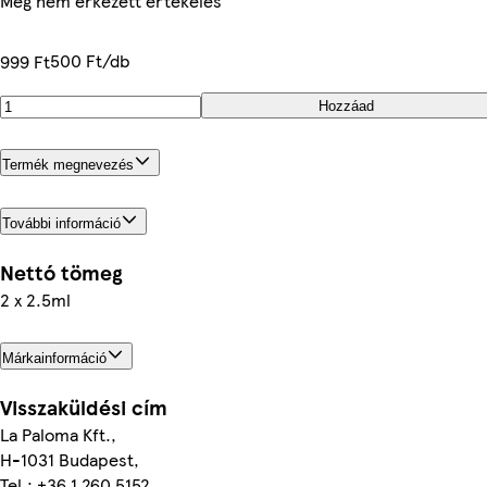
Még nem érkezett értékelés
500 Ft/db
999 Ft
Hozzáad
Termék megnevezés
További információ
Nettó tömeg
2 x 2.5ml
Márkainformáció
Visszaküldési cím
La Paloma Kft.,
H-1031 Budapest,
Tel.: +36 1 260 5152