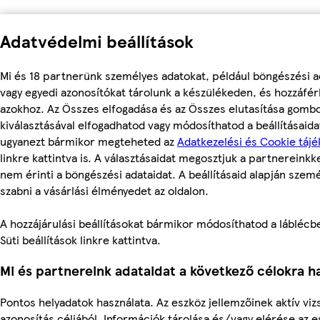
Adatvédelmi beállítások
Mi és 18 partnerünk személyes adatokat, például böngészési a
vagy egyedi azonosítókat tárolunk a készülékeden, és hozzáfé
azokhoz. Az Összes elfogadása és az Összes elutasítása gomb
kiválasztásával elfogadhatod vagy módosíthatod a beállításaidat
ugyanezt bármikor megteheted az
Adatkezelési és Cookie tájé
linkre kattintva is. A választásaidat megosztjuk a partnereinkke
nem érinti a böngészési adataidat. A beállításaid alapján szem
szabni a vásárlási élményedet az oldalon.
A hozzájárulási beállításokat bármikor módosíthatod a láblécbe
Süti beállítások linkre kattintva.
Mi és partnereink adataidat a következő célokra ha
Pontos helyadatok használata. Az eszköz jellemzőinek aktív viz
azonosítás céljából. Információk tárolása és/vagy elérése az 