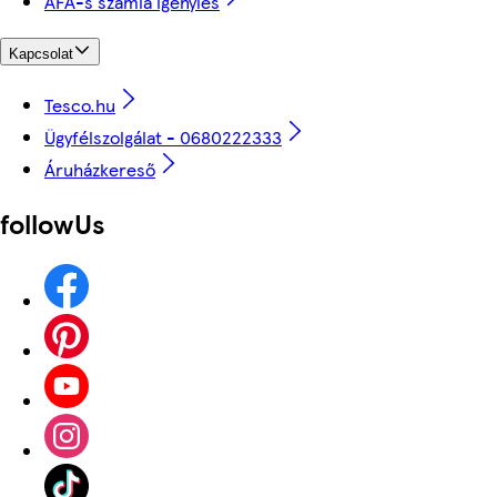
ÁFÁ-s számla igénylés
Kapcsolat
Tesco.hu
Ügyfélszolgálat - 0680222333
Áruházkereső
followUs