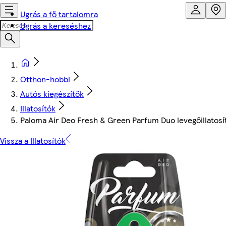
Ugrás a fő tartalomra
Ugrás a kereséshez
Otthon-hobbi
Autós kiegészítők
Illatosítók
Paloma Air Deo Fresh & Green Parfum Duo levegőillatosít
Vissza a Illatosítók