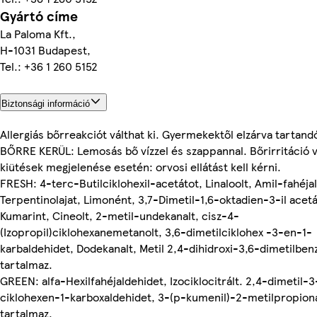
Gyártó címe
La Paloma Kft.,
H-1031 Budapest,
Tel.: +36 1 260 5152
Biztonsági információ
Allergiás bőrreakciót válthat ki. Gyermekektől elzárva tartand
BŐRRE KERÜL: Lemosás bő vízzel és szappannal. Bőrirritáció 
kiütések megjelenése esetén: orvosi ellátást kell kérni.
FRESH: 4-terc-Butilciklohexil-acetátot, Linaloolt, Amil-fahéja
Terpentinolajat, Limonént, 3,7-Dimetil-1,6-oktadien-3-il acetá
Kumarint, Cineolt, 2-metil-undekanalt, cisz-4-
(Izopropil)ciklohexanemetanolt, 3,6-dimetilciklohex -3-en-1-
karbaldehidet, Dodekanalt, Metil 2,4-dihidroxi-3,6-dimetilben
tartalmaz.
GREEN: alfa-Hexilfahéjaldehidet, Izociklocitrált. 2,4-dimetil-3
ciklohexen-1-karboxaldehidet, 3-(p-kumenil)-2-metilpropion
tartalmaz.