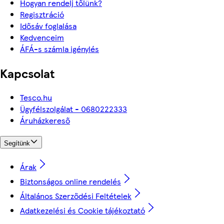
Hogyan rendelj tőlünk?
Regisztráció
Idősáv foglalása
Kedvenceim
ÁFÁ-s számla igénylés
Kapcsolat
Tesco.hu
Ügyfélszolgálat - 0680222333
Áruházkereső
Segítünk
Árak
Biztonságos online rendelés
Általános Szerződési Feltételek
Adatkezelési és Cookie tájékoztató