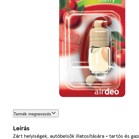
Termék megnevezés
Leírás
Zárt helyiségek, autóbelsők illatosítására - tartós és g