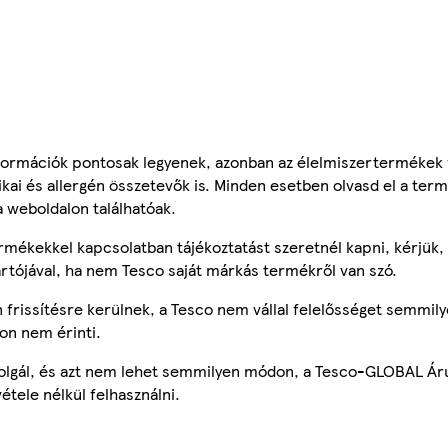
ormációk pontosak legyenek, azonban az élelmiszertermékek
tikai és allergén összetevők is. Minden esetben olvasd el a ter
a weboldalon találhatóak.
mékekkel kapcsolatban tájékoztatást szeretnél kapni, kérjük, 
ártójával, ha nem Tesco saját márkás termékről van szó.
frissítésre kerülnek, a Tesco nem vállal felelősséget semmily
on nem érinti.
szolgál, és azt nem lehet semmilyen módon, a Tesco-GLOBAL Ár
étele nélkül felhasználni.