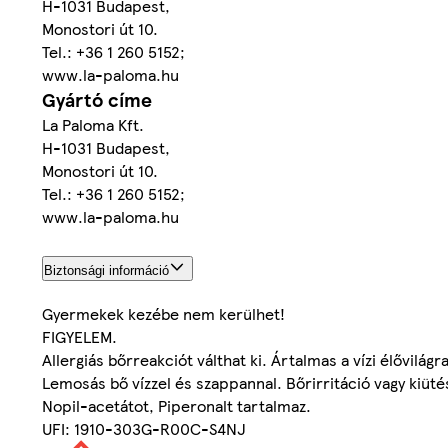
H-1031 Budapest,
Monostori út 10.
Tel.: +36 1 260 5152;
www.la-paloma.hu
Gyártó címe
La Paloma Kft.
H-1031 Budapest,
Monostori út 10.
Tel.: +36 1 260 5152;
www.la-paloma.hu
Biztonsági információ
Gyermekek kezébe nem kerülhet!
FIGYELEM.
Allergiás bőrreakciót válthat ki. Ártalmas a vízi élővil
Lemosás bő vízzel és szappannal. Bőrirritáció vagy kiütés
Nopil-acetátot, Piperonalt tartalmaz.
UFI: 1910-303G-R00C-S4NJ