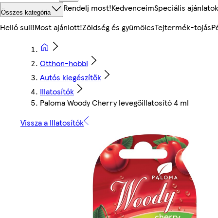
Rendelj most!
Kedvenceim
Speciális ajánlato
Összes kategória
Helló suli!
Most ajánlott!
Zöldség és gyümölcs
Tejtermék-tojás
P
Otthon-hobbi
Autós kiegészítők
Illatosítók
Paloma Woody Cherry levegőillatosító 4 ml
Vissza a Illatosítók