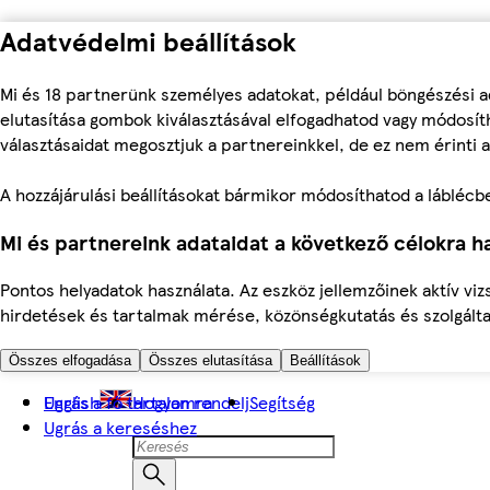
Adatvédelmi beállítások
Mi és 18 partnerünk személyes adatokat, például böngészési a
elutasítása gombok kiválasztásával elfogadhatod vagy módosíth
választásaidat megosztjuk a partnereinkkel, de ez nem érinti a
A hozzájárulási beállításokat bármikor módosíthatod a láblécben 
Mi és partnereink adataidat a következő célokra ha
Pontos helyadatok használata. Az eszköz jellemzőinek aktív viz
hirdetések és tartalmak mérése, közönségkutatás és szolgálta
Összes elfogadása
Összes elutasítása
Beállítások
Ugrás a fő tartalomra
English
Hogyan rendelj
Segítség
Ugrás a kereséshez