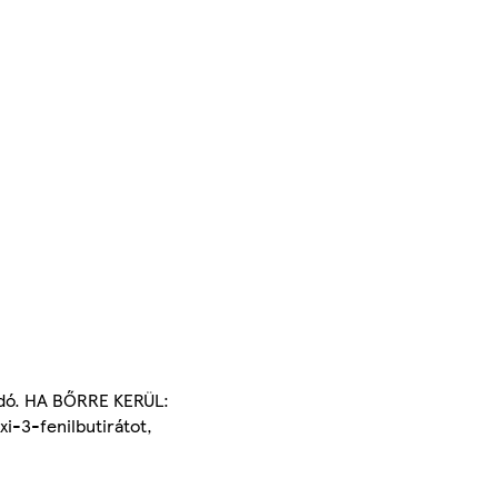
tandó. HA BŐRRE KERÜL:
xi-3-fenilbutirátot,