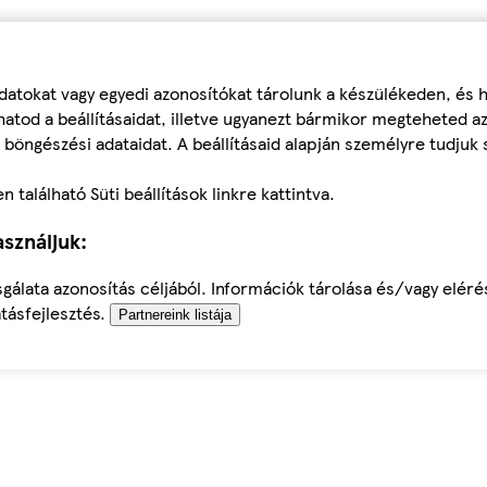
datokat vagy egyedi azonosítókat tárolunk a készülékeden, és
atod a beállításaidat, illetve ugyanezt bármikor megteheted a
 böngészési adataidat. A beállításaid alapján személyre tudjuk 
található Süti beállítások linkre kattintva.
sználjuk:
sgálata azonosítás céljából. Információk tárolása és/vagy elér
tásfejlesztés.
Partnereink listája