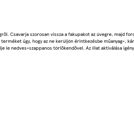
egről. Csavarja szorosan vissza a fakupakot az üvegre, majd for
l a terméket úgy, hogy az ne kerüljön érintkezésbe műanyag-, kár
lje le nedves-szappanos törlőkendővel. Az illat aktiválása igény