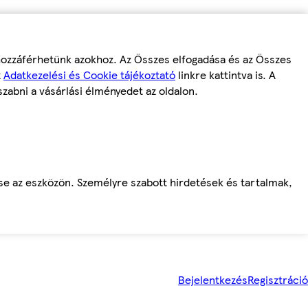
 hozzáférhetünk azokhoz. Az Összes elfogadása és az Összes
z
Adatkezelési és Cookie tájékoztató
linkre kattintva is. A
szabni a vásárlási élményedet az oldalon.
ése az eszközön. Személyre szabott hirdetések és tartalmak,
Bejelentkezés
Regisztráció