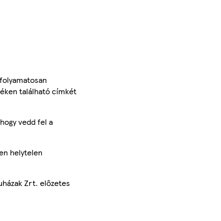
 folyamatosan
méken található címkét
hogy vedd fel a
en helytelen
uházak Zrt. előzetes