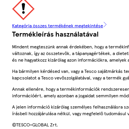
Kategória összes termékének megtekintése
Termékleírás használatával
Mindent megteszünk annak érdekében, hogy a termékinf
változnak, így az összetevők, a tápanyagértékek, a diete
és ne hagyatkozz kizárólag azon információkra, amelyek 
Ha bármilyen kérdésed van, vagy a Tesco sajátmárkás ter
kapcsolatot a Tesco vevőszolgálatával, vagy a termék gy
Annak ellenére, hogy a termékinformációk rendszeresen 
információért, amely azonban a jogaidat semmilyen mód
A jelen információ kizárólag személyes felhasználásra 
írásbeli hozzájárulása nélkül, vagy megfelelő tudomásul v
©TESCO-GLOBAL Zrt.