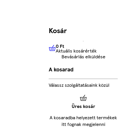
Kosár
0 Ft
Aktuális kosárérték
0 Ft
Aktuális kosárérték
Bevásárlás elküldése
A kosarad
Válassz szolgáltatásaink közül
Üres kosár
A kosaradba helyezett termékek
itt fognak megjelenni