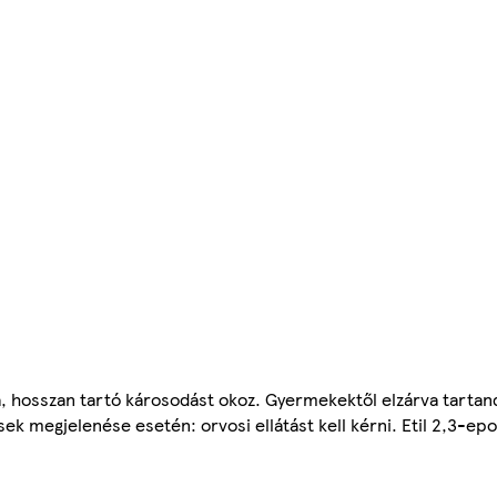
ágra, hosszan tartó károsodást okoz. Gyermekektől elzárva tar
ek megjelenése esetén: orvosi ellátást kell kérni. Etil 2,3-epo