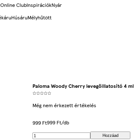
k
Online Club
Inspirációk
Nyár
ékáru
Húsáru
Mélyhűtött
Paloma Woody Cherry levegőillatosító 4 ml
Még nem érkezett értékelés
999 Ft/db
999 Ft
Hozzáad