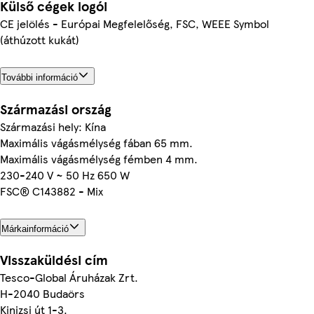
Külső cégek logói
CE jelölés - Európai Megfelelőség, FSC, WEEE Symbol
(áthúzott kukát)
További információ
Származási ország
Származási hely: Kína
Maximális vágásmélység fában 65 mm.
Maximális vágásmélység fémben 4 mm.
230-240 V ~ 50 Hz 650 W
FSC® C143882 - Mix
Márkainformáció
Visszaküldési cím
Tesco-Global Áruházak Zrt.
H-2040 Budaörs
Kinizsi út 1-3.