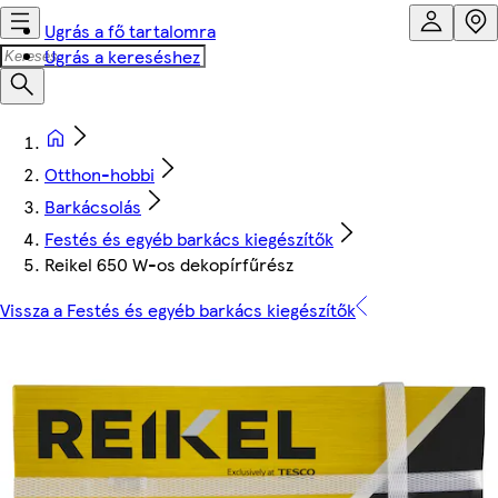
Ugrás a fő tartalomra
Ugrás a kereséshez
Otthon-hobbi
Barkácsolás
Festés és egyéb barkács kiegészítők
Reikel 650 W-os dekopírfűrész
Vissza a Festés és egyéb barkács kiegészítők