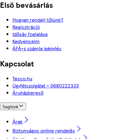
Első bevásárlás
Hogyan rendelj tőlünk?
Regisztráció
Idősáv foglalása
Kedvenceim
ÁFÁ-s számla igénylés
Kapcsolat
Tesco.hu
Ügyfélszolgálat - 0680222333
Áruházkereső
Segítünk
Árak
Biztonságos online rendelés