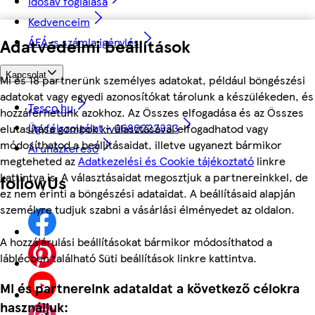
Idősáv foglalása
Kedvenceim
Adatvédelmi beállítások
ÁFÁ-s számla igénylés
Kapcsolat
Mi és 18 partnerünk személyes adatokat, például böngészési
adatokat vagy egyedi azonosítókat tárolunk a készülékeden, és
Tesco.hu
hozzáférhetünk azokhoz. Az Összes elfogadása és az Összes
Ügyfélszolgálat - 0680222333
elutasítása gombok kiválasztásával elfogadhatod vagy
módosíthatod a beállításaidat, illetve ugyanezt bármikor
Áruházkereső
megteheted az
Adatkezelési és Cookie tájékoztató
linkre
kattintva is. A választásaidat megosztjuk a partnereinkkel, de
followUs
ez nem érinti a böngészési adataidat. A beállításaid alapján
személyre tudjuk szabni a vásárlási élményedet az oldalon.
A hozzájárulási beállításokat bármikor módosíthatod a
láblécben található Süti beállítások linkre kattintva.
Mi és partnereink adataidat a következő célokra
használjuk: