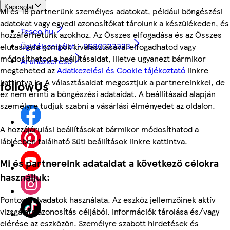
Kapcsolat
Mi és 18 partnerünk személyes adatokat, például böngészési
adatokat vagy egyedi azonosítókat tárolunk a készülékeden, és
Tesco.hu
hozzáférhetünk azokhoz. Az Összes elfogadása és az Összes
Ügyfélszolgálat - 0680222333
elutasítása gombok kiválasztásával elfogadhatod vagy
módosíthatod a beállításaidat, illetve ugyanezt bármikor
Áruházkereső
megteheted az
Adatkezelési és Cookie tájékoztató
linkre
kattintva is. A választásaidat megosztjuk a partnereinkkel, de
followUs
ez nem érinti a böngészési adataidat. A beállításaid alapján
személyre tudjuk szabni a vásárlási élményedet az oldalon.
A hozzájárulási beállításokat bármikor módosíthatod a
láblécben található Süti beállítások linkre kattintva.
Mi és partnereink adataidat a következő célokra
használjuk:
Pontos helyadatok használata. Az eszköz jellemzőinek aktív
vizsgálata azonosítás céljából. Információk tárolása és/vagy
elérése az eszközön. Személyre szabott hirdetések és