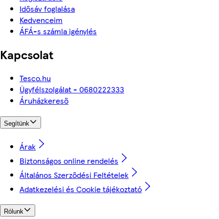
Idősáv foglalása
Kedvenceim
ÁFÁ-s számla igénylés
Kapcsolat
Tesco.hu
Ügyfélszolgálat - 0680222333
Áruházkereső
Segítünk
Árak
Biztonságos online rendelés
Általános Szerződési Feltételek
Adatkezelési és Cookie tájékoztató
Rólunk