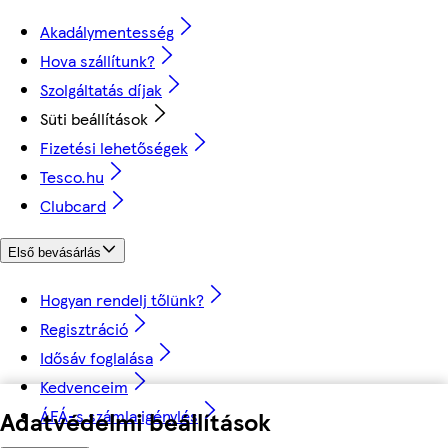
Akadálymentesség
Hova szállítunk?
Szolgáltatás díjak
Süti beállítások
Fizetési lehetőségek
Tesco.hu
Clubcard
Első bevásárlás
Hogyan rendelj tőlünk?
Regisztráció
Idősáv foglalása
Kedvenceim
ÁFÁ-s számla igénylés
Adatvédelmi beállítások